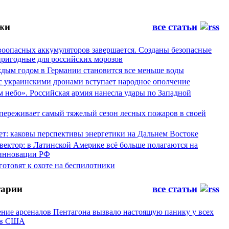
жи
все статьи
воопасных аккумуляторов завершается. Созданы безопасные
пригодные для российских морозов
аждым годом в Германии становится все меньше воды
 с украинскими дронами вступает народное ополчение
 небо». Российская армия нанесла удары по Западной
переживает самый тяжелый сезон лесных пожаров в своей
ет: каковы перспективы энергетики на Дальнем Востоке
вектор: в Латинской Америке всё больше полагаются на
инновации РФ
отовят к охоте на беспилотники
арии
все статьи
ние арсеналов Пентагона вызвало настоящую панику у всех
ов США