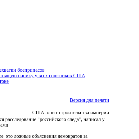
нехватки боеприпасов
стоящую панику у всех союзников США
токе
Версия для печати
США: опыт строительства империи
 расследование "российского следа", написал у
рамп.
те, это ложные объяснения демократов за