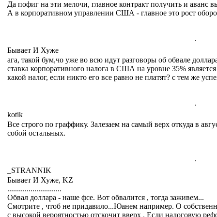
Да пофиг на эти мелочи, главное контракт получить и аванс в
А в корпоративном управлении США - главное это рост оборо
.
Бывает И Хуже
ага, такой бум,чо уже во всю идут разговоры об обвале доллара
ставка корпоративного налога в США на уровне 35% является с
какой налог, если никто его все равно не платят? с тем же усп
.
kotik
Все строго по граффику. Залезаем на самый верх откуда в авгу
собой остальных.
.
_STRANNIK
Бывает И Хуже, KZ
............................
Обвал доллара - наше фсе. Вот обвалится , тогда заживем...
Смотрите , чтоб не придавило...Юанем например. О собственн
с высокой вероятностью отскочит вверх . Если налоговую реф