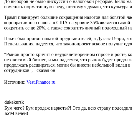
До выборов не было дискуссий о налоговой реформе. Было ма
изменить нормативную среду, поэтому я думаю, что культура 
Трамп планирует большие сокращения налогов для богатой час
корпоративного налога в США на уровне 35% является самой в
сократить ее до 20%, а также сократить личный подоходный н
Пакет был принят палатой представителей, а Дуглас Генри, кот
Пенсильвания, надеется, что законопроект вскоре получит одо
"Рынок просто кричит о неудовлетворенном спросе и росте, к
независимый бизнес, и мы надеемся, что рынок будет продол
продолжать расширяться, могли бы внести небольшой вклад в
сотрудников", - сказал он.
Источник:
VestiFinance.ru
dukekursk
Бум чего? Бум продаж наркоты?! Это да, всю страну подсади
БУМ вечен!
.