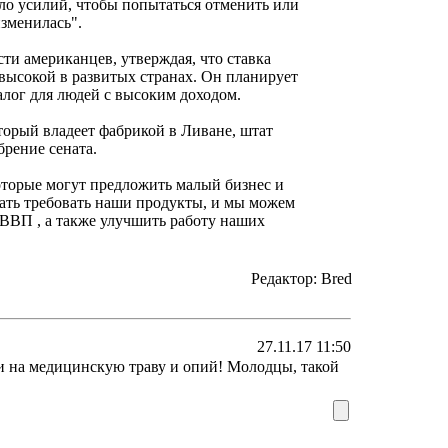
ло усилий, чтобы попытаться отменить или
изменилась".
ти американцев, утверждая, что ставка
ысокой в ​​развитых странах. Он планирует
алог для людей с высоким доходом.
орый владеет фабрикой в ​​Ливане, штат
брение сената.
оторые могут предложить малый бизнес и
жать требовать наши продукты, и мы можем
 ВВП , а также улучшить работу наших
Редактор: Bred
27.11.17 11:50
ли на медицинскую траву и опий! Молодцы, такой