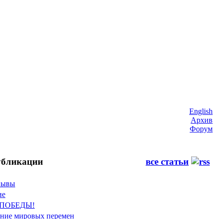
English
Архив
Форум
бликации
все статьи
Фывы
ие
 ПОБЕДЫ!
ение мировых перемен