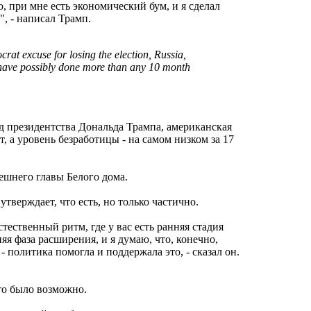
, при мне есть экономический бум, и я сделал
, - написал Трамп.
ocrat excuse for losing the election, Russia,
 have possibly done more than any 10 month
д президентства Дональда Трампа, американская
, а уровень безработицы - на самом низком за 17
нешнего главы Белого дома.
верждает, что есть, но только частично.
тественный ритм, где у вас есть ранняя стадия
яя фаза расширения, и я думаю, что, конечно,
- политика помогла и поддержала это, - сказал он.
то было возможно.