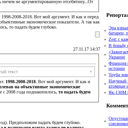
ть ничем не аргументированную отсебятину...От
Репорта
 1998-2008-2018. Вот мой аргумент. И как и перед
 объективные экономические показатели. А так как
ь, то падать будем глубоко.
Эра взры
»
батареи, 
»
Zeit: с к
»
В борьбу
27.11.17 14:37
«Зажигаем
»
Украине
Франция 
»
истории
тый текст
+
»
Труба зов
Научный 
нт.
1998-2008-2018
. Вот мой аргумент. И как и
»
атомные 
аплевав на объективные экономические
е с 2008 года поднакопилось,
то падать будем
»
Як-130М г
Коммент
Опустоше
»
год). Предположим падать будем глубоко.
союзник
ка
в выигрыше всегда далеко не валюты