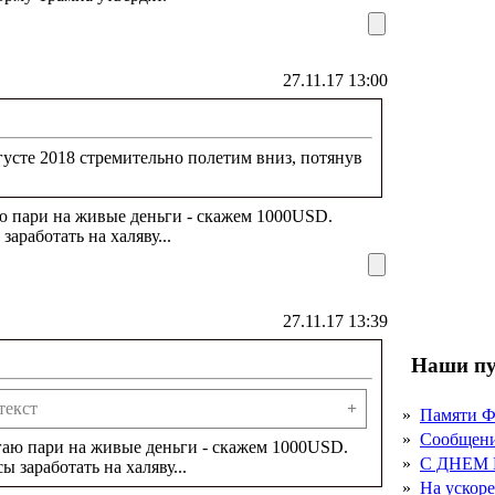
27.11.17 13:00
вгусте 2018 стремительно полетим вниз, потянув
аю пари на живые деньги - скажем 1000USD.
работать на халяву...
27.11.17 13:39
Наши пу
текст
+
»
Памяти 
»
Сообщен
агаю пари на живые деньги - скажем 1000USD.
»
С ДНЕМ
заработать на халяву...
»
На ускор