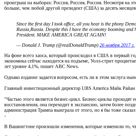
проигрыш на выборах: Россия, Россия, Россия. Несмотря на это
больше, чем любой другой президент (США) за десять месяцев"
Since the first day I took office, all you hear is the phony Dem
Russia,Russia. Despite this I have the economy booming and
President. MAKE AMERICA GREAT AGAIN!
— Donald J. Trump (@realDonaldTrump)
26 ноября 2017 г.
На фоне всего хаоса, который происходил в США в первый го
экономика сейчас находится на подъеме, Уолл-стрит процветает
лет уровне 4,1%, пишет ABC News.
Однако издание задается вопросом, есть ли в этом заслуга ны
Главный инвестиционный директор UBS America Майк Райан ут
"Частью этого является бизнес-цикл. Бизнес-циклы проходят ес
восстановления, она переходит в экспансию, затем более поздн
администрация Трампа выиграла от этого, но я бы тоже сказал 
-
В Вашингтоне произошли изменения, которые изменили то, ч