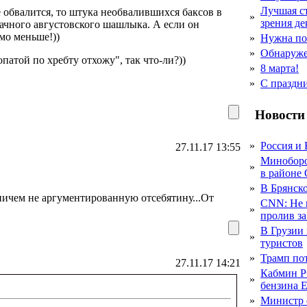
Лучшая с
е обвалится, то штука необвалившихся баксов в
»
зрения д
ачного августовского шашлыка. А если он
имо меньше!))
»
Нужна по
»
Обнаруже
опатой по хребту отхожу", так что-ли?))
»
8 марта!
»
С праздн
Новости
»
Россия и 
27.11.17 13:55
Миноборо
»
в районе
»
В Брянско
 ничем не аргументированную отсебятину...От
CNN: Не 
»
пролив за
В Грузии 
»
туристов
»
Трамп пот
27.11.17 14:21
Кабмин Р
»
бензина Е
»
Министр 