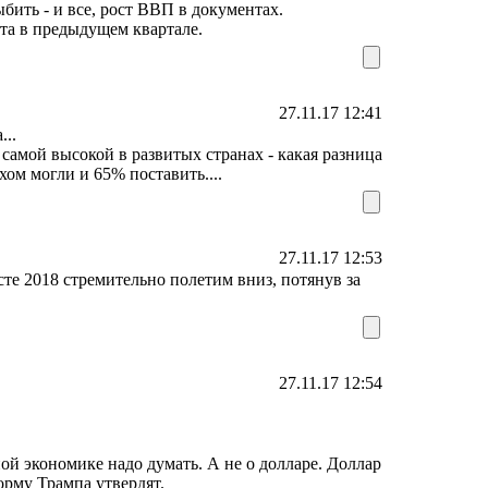
ыбить - и все, рост ВВП в документах.
та в предыдущем квартале.
27.11.17 12:41
...
амой высокой в ​​развитых странах - какая разница
ехом могли и 65% поставить....
27.11.17 12:53
сте 2018 стремительно полетим вниз, потянув за
27.11.17 12:54
ой экономике надо думать. А не о долларе. Доллар
орму Трампа утвердят.