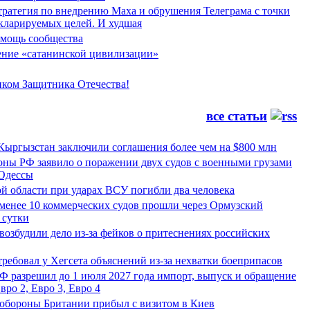
тратегия по внедрению Маха и обрушения Телеграма с точки
екларируемых целей. И худшая
мощь сообщества
ние «сатанинской цивилизации»
иком Защитника Отечества!
все статьи
Кыргызстан заключили соглашения более чем на $800 млн
ны РФ заявило о поражении двух судов с военными грузами
 Одессы
й области при ударах ВСУ погибли два человека
менее 10 коммерческих судов прошли через Ормузский
 сутки
возбудили дело из-за фейков о притеснениях российских
ребовал у Хегсета объяснений из-за нехватки боеприпасов
Ф разрешил до 1 июля 2027 года импорт, выпуск и обращение
вро 2, Евро 3, Евро 4
обороны Британии прибыл с визитом в Киев