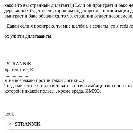
какой-то вы странный дилетант!)) Если он проиграет и бакс н
деревянных будет очень хорошим подспорьем к организации д
выиграет и бакс обвалится, то ув. странник отдаст несоизмер
"Давай если я проиграю, ты мне шалбан, а если ты, то я тебя л
ох уж эти дилетааанты!
.
_STRANNIK
Братец Лис, RU
....................
Я не возражаю против такой логики..:)
Тогда может не стоило вставать в позу и амбициозно постить
которой никакой пользы , кроме вреда. ИМХО.
.
kotik
> _STRANNIK