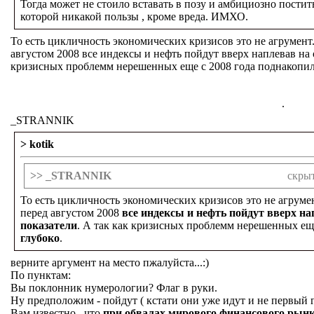
Тогда может не стоило вставать в позу и амбициозно пости
которой никакой пользы , кроме вреда. ИМХО.
То есть цикличность экономических кризисов это не агрумент.
августом 2008 все индексы и нефть пойдут вверх наплевав на
кризисных проблемм нерешенных еще с 2008 года поднакопилос
.
_STRANNIK
> kotik
>> _STRANNIK
скры
То есть цикличность экономических кризисов это не агруме
перед августом 2008
все индексы и нефть пойдут вверх н
показатели
. А так как кризисных проблемм нерешенных ещ
глубоко
.
верните аргумент на место пжалуйста...:)
По пунктам:
Вы поклонник нумерологии? Флаг в руки.
Ну предположим - пойдут ( кстати они уже идут и не первый 
Вам известно , что
при обвалах мирового финансового рын