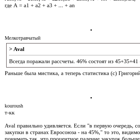
где А = а1 + а2 + а3 + ... + аn
.
Мелкотравчатый
> Aval
Всегда поражали рассчеты. 46% состоят из 45+35+41 
Раньше была мистика, а теперь статистика (с) Григори
.
kouroush
т-кк
Aval правильно удивляется. Если "в первую очередь, с
закупки в странах Евросоюза - на 45%," то это, видим
понимать так, что процентное падение закупок больше