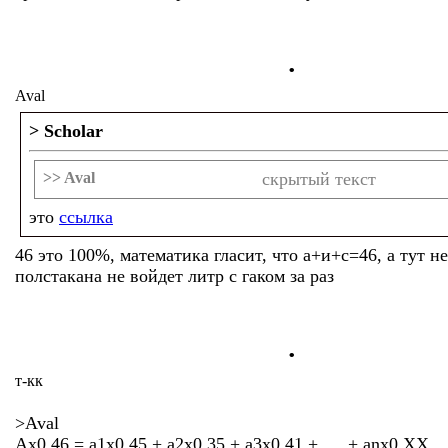
.
Aval
> Scholar
>> Aval
скрытый текст
это
ссылка
46 это 100%, математика гласит, что а+и+с=46, а тут не
полстакана не войдет литр с гаком за раз
.
т-кк
>Aval
Ах0,46 = а1х0,45 + а2х0,35 + а3х0,41 + .... + anх0,ХХ,