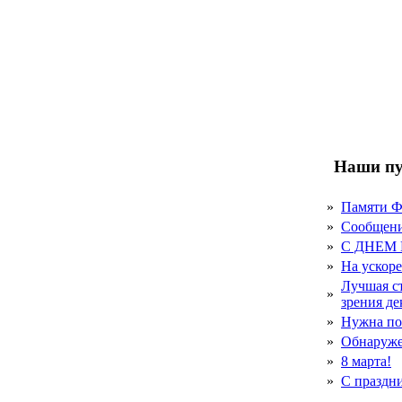
Наши пу
»
Памяти 
»
Сообщен
»
С ДНЕМ
»
На ускор
Лучшая с
»
зрения д
»
Нужна по
»
Обнаруже
»
8 марта!
»
С праздн