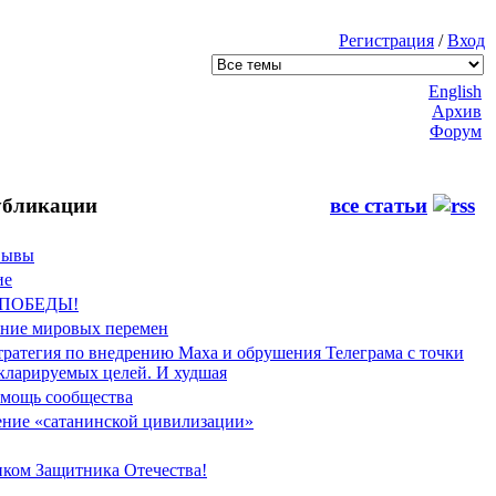
Регистрация
/
Вход
English
Архив
Форум
бликации
все статьи
Фывы
ие
 ПОБЕДЫ!
ение мировых перемен
тратегия по внедрению Маха и обрушения Телеграма с точки
екларируемых целей. И худшая
мощь сообщества
ние «сатанинской цивилизации»
иком Защитника Отечества!