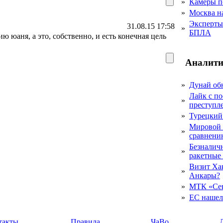
»
Камеры п
»
Москва на
Эксперты 
31.08.15 17:58
»
БПЛА
 юаня, а это, собственно, и есть конечная цель
Аналити
»
Дунай об
Лайк с по
»
преступл
»
Турецкий
Мировой 
»
сравнению
Безналичн
»
ракетные
Визит Ха
»
Анкары?
»
МТК «Сев
»
ЕС нашел 
такты
Правила
ЧаВо