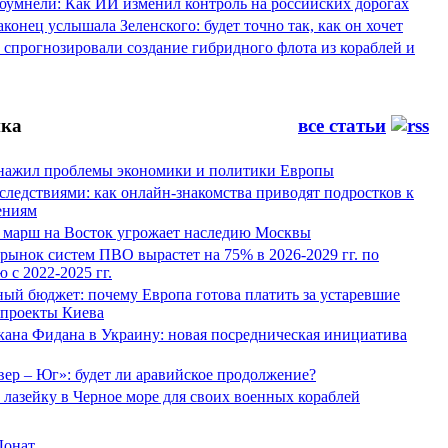
оумнели: Как ИИ изменил контроль на российских дорогах
конец услышала Зеленского: будет точно так, как он хочет
спрогнозировали создание гибридного флота из кораблей и
ка
все статьи
нажил проблемы экономики и политики Европы
следствиями: как онлайн-знакомства приводят подростков к
ениям
 марш на Восток угрожает наследию Москвы
рынок систем ПВО вырастет на 75% в 2026-2029 гг. по
 с 2022-2025 гг.
ый бюджет: почему Европа готова платить за устаревшие
 проекты Киева
кана Фидана в Украину: новая посредническая инициатива
ер – Юг»: будет ли аравийское продолжение?
лазейку в Черное море для своих военных кораблей
Донат