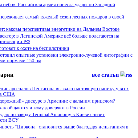
 небо». Российская армия нанесла удары по Западной
переживает самый тяжелый сезон лесных пожаров в своей
ет: каковы перспективы энергетики на Дальнем Востоке
вектор: в Латинской Америке всё больше полагаются на
инновации РФ
отовят к охоте на беспилотники
отовил опытные установки электронно-лучевой литографии с
ми нормами 150 нм
арии
все статьи
ние арсеналов Пентагона вызвало настоящую панику у всех
ов США
дорожный» дискурс в Армении: с дальним прицелом?
 как общаются и кому доверяют в России
ар по заводу Terminal Autonomy в Киеве снизит
ости ВСУ
ность "Циркона" становится выше благодаря испытаниям в