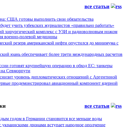
все статьи
а: США готовы выполнить свои обязательства
будет учить узбекских журналистов «правильно работать»
ий хирургический комплекс с УЗИ и радиоволновым ножом
для военно-полевой медицины
ческий резерв американской нефти опустился до минимума с
йский юань обеспечивает более трети международных расчетов
ссии готовят крупнейшую операцию в обход ЕС: танкеры
 на Севморпути
 снизит уровень дипломатических отношений с Аргентиной
ервые продемонстрировал авиационный компонент ядерной
жи
все статьи
аждым годом в Германии становится все меньше воды
 с украинскими дронами вступает народное ополчение