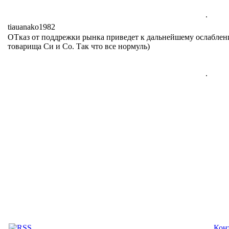
.
tiauanako1982
ОТказ от поддрежки рынка приведет к дальнейшему ослаблению
товарища Си и Со. Так что все нормуль)
.
Кон