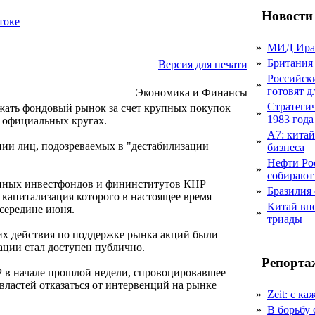
Новости
токе
»
МИД Иран
»
Британия 
Версия для печати
Российск
»
готовят 
Экономика и Финансы
Стратеги
ржать фондовый рынок за счет крупных покупок
»
1983 года
 в официальных кругах.
А7: кита
»
нии лиц, подозреваемых в "дестабилизации
бизнеса
Нефти Ро
»
собирают
венных инвестфондов и фининститутов КНР
»
Бразилия
 капитализация которого в настоящее время
Китай вп
середине июня.
»
триады
 их действия по поддержке рынка акций были
ации стал доступен публично.
Репорта
 в начале прошлой недели, спровоцировавшее
властей отказаться от интервенций на рынке
»
Zeit: с к
»
В борьбу