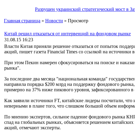
Разрушен украинский стратегический мост в За
Главная страница
»
Новости
» Просмотр
Китай решил отказаться от интервенций на фондовом рынке
31.08.15 16:23
Власти Китая приняли решение отказаться от попыток подде
акций, пишет газета Financial Times со ссылкой на источники
При этом Пекин намерен сфокусироваться на поиске и наказа
рынка".
За последние два месяца "национальная команда" государст
направила порядка $200 млрд на поддержку фондового рынка,
примерно на 37% ниже пикового уровня, зафиксированного в 
Как заявили источники FT, китайские лидеры посчитали, что
неверными в плане того, что слишком большой объем информ
По мнению экспертов, сильное падение фондового рынка КНР
спад на глобальных рынках, объясняется решением китайских 
акций, отмечают эксперты.