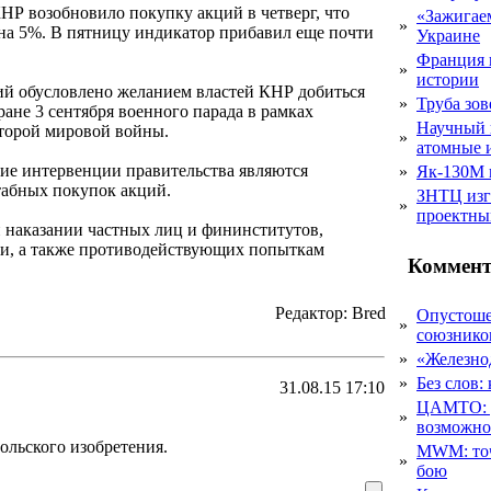
НР возобновило покупку акций в четверг, что
«Зажигаем
»
 на 5%. В пятницу индикатор прибавил еще почти
Украине
Франция 
»
истории
ий обусловлено желанием властей КНР добиться
»
Труба зов
ане 3 сентября военного парада в рамках
Научный 
торой мировой войны.
»
атомные 
ие интервенции правительства являются
»
Як-130М г
табных покупок акций.
ЗНТЦ изг
»
проектны
 наказании частных лиц и фининститутов,
ли, а также противодействующих попыткам
Коммент
Редактор: Bred
Опустоше
»
союзник
»
«Железно
»
Без слов:
31.08.15 17:10
ЦАМТО: уд
»
возможн
ольского изобретения.
MWM: точ
»
бою