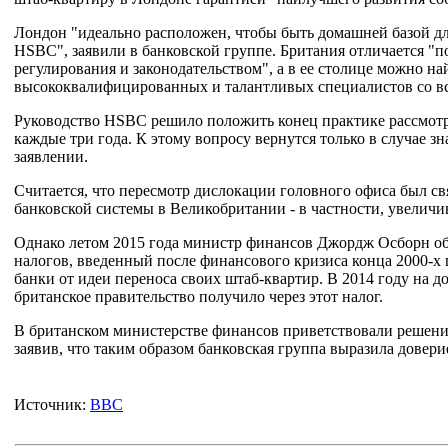
Лондон "идеально расположен, чтобы быть домашней базой для
HSBC", заявили в банковской группе. Британия отличается 
регулирования и законодательством", а в ее столице можно н
высококвалифицированных и талантливых специалистов со вс
Руководство HSBC решило положить конец практике рассмотр
каждые три года. К этому вопросу вернутся только в случае зн
заявлении.
Считается, что пересмотр дислокации головного офиса был с
банковской системы в Великобритании - в частности, увелич
Однако летом 2015 года министр финансов Джордж Осборн об
налогов, введенный после финансового кризиса конца 2000-х г
банки от идеи переноса своих штаб-квартир. В 2014 году на 
британское правительство получило через этот налог.
В британском министерстве финансов приветствовали решени
заявив, что таким образом банковская группа выразила довер
Источник:
BBC