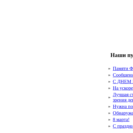
Наши пу
»
Памяти 
»
Сообщен
»
С ДНЕМ
»
На ускор
Лучшая с
»
зрения д
»
Нужна по
»
Обнаруже
»
8 марта!
»
С праздн