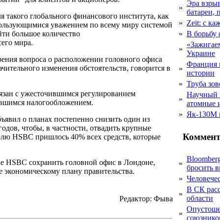
Эра взры
»
батареи, 
 такого глобального финансового института, как
»
Zeit: с к
"пользующимися уважением по всему миру системой
айти большое количество
»
В борьбу
его мира.
«Зажигаем
»
Украине
ения вопроса о расположении головного офиса
Франция 
ачительного изменения обстоятельств, говорится в
»
истории
»
Труба зов
вязан с ужесточившимся регулированием
Научный 
»
ившимся налогообложением.
атомные 
»
Як-130М г
ъявил о планах постепенно снизить один из
одов, чтобы, в частности, отвадить крупные
Коммент
долю HSBC пришлось 40% всех средств, которые
Bloomber
е HSBC сохранить головной офис в Лондоне,
»
бросить 
ие экономическому плану правительства.
»
Человечес
В СК рас
»
области
Редактор: Фыва
Опустоше
»
союзник