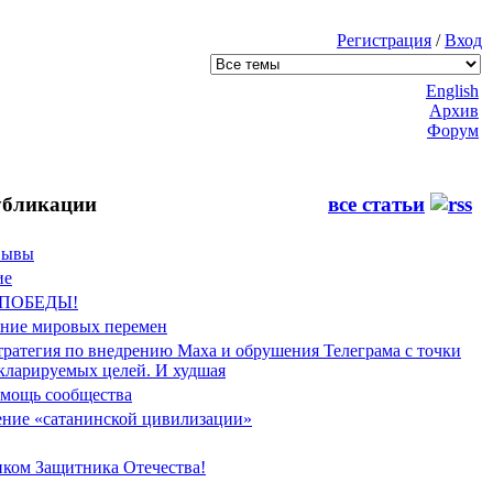
Регистрация
/
Вход
English
Архив
Форум
бликации
все статьи
Фывы
ие
 ПОБЕДЫ!
ение мировых перемен
тратегия по внедрению Маха и обрушения Телеграма с точки
екларируемых целей. И худшая
мощь сообщества
ние «сатанинской цивилизации»
иком Защитника Отечества!