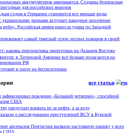
воопасных аккумуляторов завершается. Созданы безопасные
пригодные для российских морозов
аждым годом в Германии становится все меньше воды
 с украинскими дронами вступает народное ополчение
 небо». Российская армия нанесла удары по Западной
переживает самый тяжелый сезон лесных пожаров в своей
ет: каковы перспективы энергетики на Дальнем Востоке
вектор: в Латинской Америке всё больше полагаются на
инновации РФ
отовят к охоте на беспилотники
арии
все статьи
g зафиксировал рождение «Большой четверки», способной
вызов США
тву предстоит воевать не за нефть, а за воду
сказали о расследовании преступлений ВСУ в Курской
ние арсеналов Пентагона вызвало настоящую панику у всех
ов США