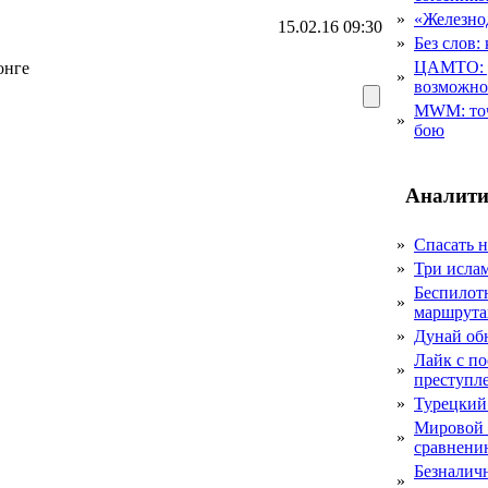
»
«Железно
15.02.16 09:30
»
Без слов:
ЦАМТО: уд
онге
»
возможн
MWM: точ
»
бою
Аналити
»
Спасать н
»
Три исла
Беспилот
»
маршрута
»
Дунай об
Лайк с по
»
преступл
»
Турецкий
Мировой 
»
сравнению
Безналичн
»