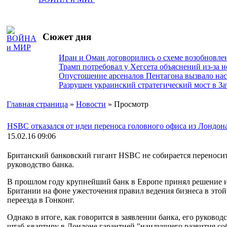
Сюжет дня
Иран и Оман договорились о схеме возобновле
Трамп потребовал у Хегсета объяснений из-за 
Опустошение арсеналов Пентагона вызвало на
Разрушен украинский стратегический мост в За
Главная страница
»
Новости
» Просмотр
HSBC отказался от идеи переноса головного офиса из Лондон
15.02.16 09:06
Британский банковский гигант HSBC не собирается переносит
руководство банка.
В прошлом году крупнейший банк в Европе принял решение из
Британии на фоне ужесточения правил ведения бизнеса в этой 
переезда в Гонконг.
Однако в итоге, как говорится в заявлении банка, его руковод
штаб-квартиру в Лондоне гарантией "наилучшего развития со