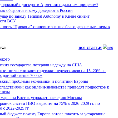
дорожный» дискурс в Армении: с дальним прицелом?
 как общаются и кому доверяют в России
ар по заводу Terminal Autonomy в Киеве снизит
ости ВСУ
ность "Циркона" становится выше благодаря испытаниям в
ка
все статьи
екого
мских государства потеряли надежду на США
ные тягачи снижают издержки перевозчиков на 15–20% на
х длиной свыше 700 км
нажил проблемы экономики и политики Европы
следствиями: как онлайн-знакомства приводят подростков к
ениям
 марш на Восток угрожает наследию Москвы
рынок систем ПВО вырастет на 75% в 2026-2029 гг. по
 с 2022-2025 гг.
ый бюджет: почему Европа готова платить за устаревшие