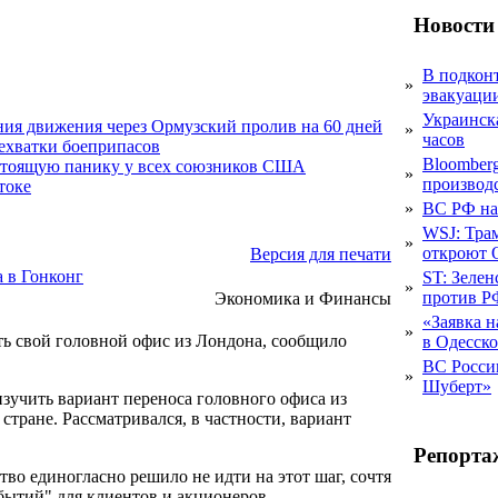
Новости
В подкон
»
эвакуаци
Украинск
ния движения через Ормузский пролив на 60 дней
»
часов
нехватки боеприпасов
Bloomber
стоящую панику у всех союзников США
»
производ
токе
»
ВС РФ на
WSJ: Трам
»
откроют 
Версия для печати
а в Гонконг
ST: Зелен
»
против Р
Экономика и Финансы
«Заявка н
»
ь свой головной офис из Лондона, сообщило
в Одесско
ВС Росси
»
Шуберт»
учить вариант переноса головного офиса из
стране. Рассматривался, в частности, вариант
Репорта
ство единогласно решило не идти на этот шаг, сочтя
бытий" для клиентов и акционеров.