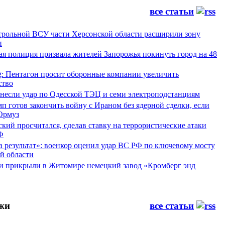
все статьи
трольной ВСУ части Херсонской области расширили зону
и
ая полиция призвала жителей Запорожья покинуть город на 48
g: Пентагон просит оборонные компании увеличить
ство
несли удар по Одесской ТЭЦ и семи электроподстанциям
п готов закончить войну с Ираном без ядерной сделки, если
Ормуз
ский просчитался, сделав ставку на террористические атаки
Ф
а результат»: военкор оценил удар ВС РФ по ключевому мосту
й области
и прикрыли в Житомире немецкий завод «Кромберг энд
жи
все статьи