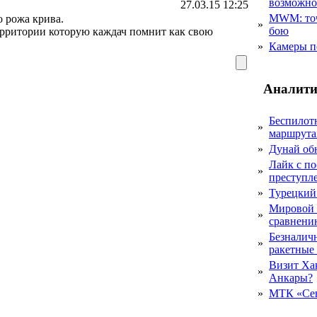
возможн
27.03.15 12:25
MWM: точ
о рожа крива.
»
бою
рритории которую каждач помнит как свою
»
Камеры п
Аналити
Беспилот
»
маршрута
»
Дунай об
Лайк с по
»
преступл
»
Турецкий
Мировой 
»
сравнению
Безналичн
»
ракетные
Визит Ха
»
Анкары?
»
МТК «Сев