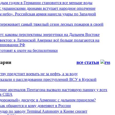
аждым годом в Германии становится все меньше воды
 с украинскими дронами вступает народное ополчение
 небо». Российская армия нанесла удары по Западной
переживает самый тяжелый сезон лесных пожаров в своей
ет: каковы перспективы энергетики на Дальнем Востоке
вектор: в Латинской Америке всё больше полагаются на
инновации РФ
отовят к охоте на беспилотники
арии
все статьи
тву предстоит воевать не за нефть, а за воду
сказали о расследовании преступлений ВСУ в Курской
ние арсеналов Пентагона вызвало настоящую панику у всех
ов США
дорожный» дискурс в Армении: с дальним прицелом?
 как общаются и кому доверяют в России
ар по заводу Terminal Autonomy в Киеве снизит