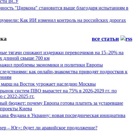
ости ВСУ
ность "Циркона" становится выше благодаря испытаниям в
оумнели: Как ИИ изменил контроль на российских дорогах
ка
все статьи
ные тягачи снижают издержки перевозчиков на 15–20% на
х длиной свыше 700 км
нажил проблемы экономики и политики Европы
следствиями: как онлайн-знакомства приводят подростков к
ениям
 марш на Восток угрожает наследию Москвы
рынок систем ПВО вырастет на 75% в 2026-2029 гг. по
 с 2022-2025 гг.
ый бюджет: почему Европа готова платить за устаревшие
 проекты Киева
кана Фидана в Украину: новая посредническая инициатива
ер – Юг»: будет ли аравийское продолжение?