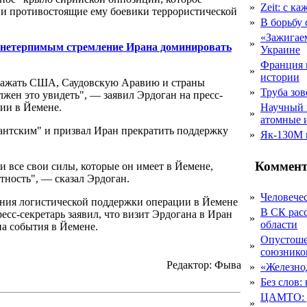
»
Zeit: с к
, и противостоящие ему боевики террористической
»
В борьбу
«Зажигаем
»
г нетерпимым стремление Ирана доминировать
Украине
Франция 
»
истории
здражать США, Саудовскую Аравию и страны
»
Труба зов
лжен это увидеть", — заявил Эрдоган на пресс-
ии в Йемене.
Научный 
»
атомные 
тантским" и призвал Иран прекратить поддержку
»
Як-130М г
Коммент
 все свои силы, которые он имеет в Йемене,
тность", — сказал Эрдоган.
»
Человечес
зания логистической поддержки операции в Йемене
В СК рас
ресс-секретарь заявил, что визит Эрдогана в Иран
»
области
на события в Йемене.
Опустоше
»
союзник
Редактор: Фыва
»
«Железно
»
Без слов:
ЦАМТО: уд
»