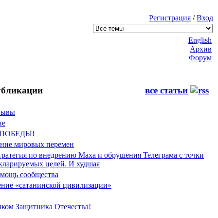
Регистрация
/
Вход
English
Архив
Форум
бликации
все статьи
Фывы
ие
 ПОБЕДЫ!
ение мировых перемен
тратегия по внедрению Маха и обрушения Телеграма с точки
екларируемых целей. И худшая
мощь сообщества
ние «сатанинской цивилизации»
иком Защитника Отечества!