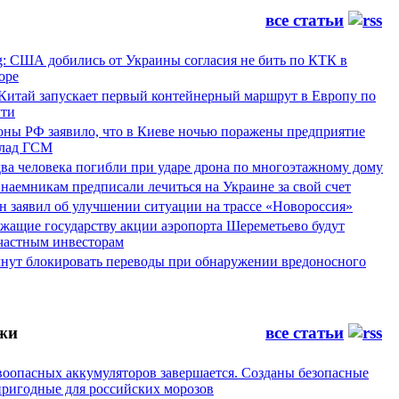
все статьи
g: США добились от Украины согласия не бить по КТК в
оре
 Китай запускает первый контейнерный маршрут в Европу по
ти
ны РФ заявило, что в Киеве ночью поражены предприятие
лад ГСМ
ва человека погибли при ударе дрона по многоэтажному дому
наемникам предписали лечиться на Украине за свой счет
н заявил об улучшении ситуации на трассе «Новороссия»
жащие государству акции аэропорта Шереметьево будут
частным инвесторам
чнут блокировать переводы при обнаружении вредоносного
жи
все статьи
воопасных аккумуляторов завершается. Созданы безопасные
пригодные для российских морозов