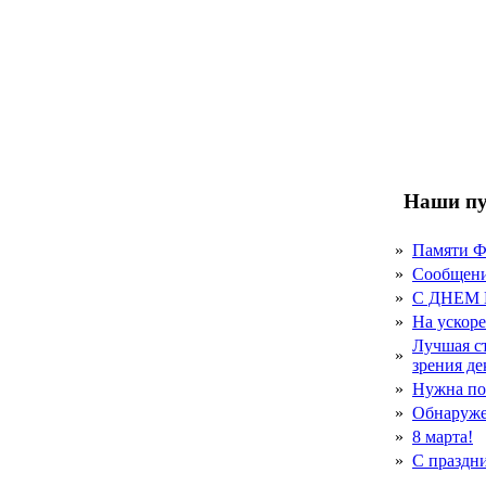
Наши пу
»
Памяти 
»
Сообщен
»
С ДНЕМ
»
На ускор
Лучшая с
»
зрения д
»
Нужна по
»
Обнаруже
»
8 марта!
»
С праздн