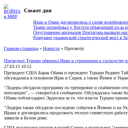
Сюжет дня
Иран и Оман договорились о схеме возобновле
Трамп потребовал у Хегсета объяснений из-за 
Опустошение арсеналов Пентагона вызвало на
Разрушен украинский стратегический мост в За
Главная страница
»
Новости
» Просмотр
Президент Турции обвинил Иран в стремлении к господству в
27.03.15 10:12
Президент США Барак Обама и президент Турции Реджеп Тайи
обсуждались в основном Ирак и Сирия, а также Йемен и Укра
"Лидеры обсудили программу по тренировке и снабжению от
оппозиции", — говорится в сообщении. Обсуждалась также б
Обама поблагодарил Эрдогана за то, что власти Турции прин
"Лидеры также обсудили последние события в Йемене и на Ук
Ирана и договорились продолжить тесную совместную работу
заявили в Белом доме.
США выступают против властей Сирии и вооружают "умеренн