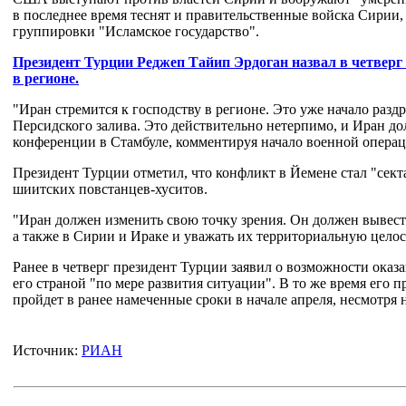
в последнее время теснят и правительственные войска Сирии
группировки "Исламское государство".
Президент Турции Реджеп Тайип Эрдоган назвал в четвер
в регионе.
"Иран стремится к господству в регионе. Это уже начало ра
Персидского залива. Это действительно нетерпимо, и Иран до
конференции в Стамбуле, комментируя начало военной операц
Президент Турции отметил, что конфликт в Йемене стал "сек
шиитских повстанцев-хуситов.
"Иран должен изменить свою точку зрения. Он должен вывести
а также в Сирии и Ираке и уважать их территориальную целос
Ранее в четверг президент Турции заявил о возможности ока
его страной "по мере развития ситуации". В то же время его п
пройдет в ранее намеченные сроки в начале апреля, несмотря 
Источник:
РИАН