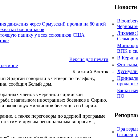
Новости
Bloomber
»
ния движения через Ормузский пролив на 60 дней
Черном м
нехватки боеприпасов
Лихачев:
стоящую панику у всех союзников США
»
Севморпу
токе
Миноборо
»
ВПК и ск
»
В Керчи д
Версия для печати
»
Финским 
 регионе
»
Хуснулли
Ближний Восток
Принадле
п Эрдоган говорили в четверг по телефону,
»
проданы 
ина, сообщил Белый дом.
Банки на
»
обранных членов умеренной сирийской
ПО
орьба с наплывом иностранных боевиков в Сирию.
яли около двух миллионов беженцев из Сирии.
Репорта
раине, а также переговоры по ядерной программе
 по этим и другим региональным вопросам", —
Эра взры
»
батареи, 
ое" крыло сирийской оппозиции, которое