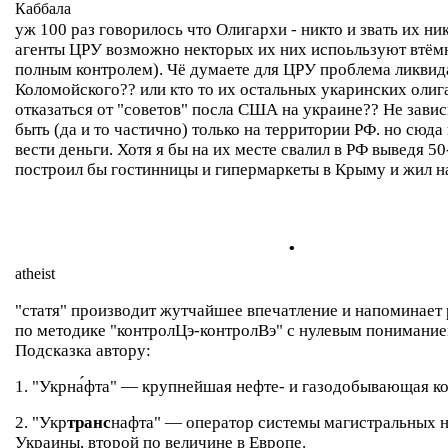
Каббала
уж 100 раз говорилось что Олигархи - никто и звать их ни
агенты ЦРУ возможно некторых их них испоьльзуют втём
полным контролем). Чё думаете для ЦРУ проблема ликви
Коломойского?? или кто то их остальных укаринских олиг
отказаться от "советов" посла США на украине?? Не зави
быть (да и то частично) только на территории РФ. но сюда
вести деньги. Хотя я бы на их месте свалил в РФ выведя 5
построил бы гостинницы и гипермаркеты в Крыму и жил н
.
atheist
"статя" производит жутчайшее впечатление и напоминает 
по методике "контролЦэ-контролВэ" с нулевым понимание
Подсказка автору:
1. "Укрна́фта" — крупнейшая нефте- и газодобывающая к
2. "Укр
транс
нафта" — оператор системы магистральных 
Украины, второй по величине в Европе.