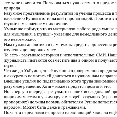
тесты не получится. Пользоваться нужно тем, что предост
природа.
Разумное предъявление результатов изучения процесса в 
населению Руины кто то назовёт пропагандой. Простим эт
глупые и мышление у них глупое.
Умные же поймут, что из материалов любого рода умные 
для мышления, а глупцы - указание для немедленного дей
это невозможно.
Нам нужны аналитики и нам нужны средства донесения ре
изучения до широких масс.
То есть - разумные историки и исполнительные СМИ. На
журналисты пытаются совместить два в одном и получает
глупо.
Что же до УкРуины, то её нужно и одновременно предоста
и аккуратно помогать ей двигаться в нужном нам направл
Внешние усилия по подтягиванию этого трупа экономики к
разумное решение. Хотя - может придётся делать и это.
Но в первую очередь - результаты наших исследований пр
широким массам и узким кругам людей разумных (в разно
пропорциях) должны поомчь обитателям Руины попыаться
народом. Может быть даже и гражданами.
Пока что перед нами не просто нарастающий хаос, но ещё