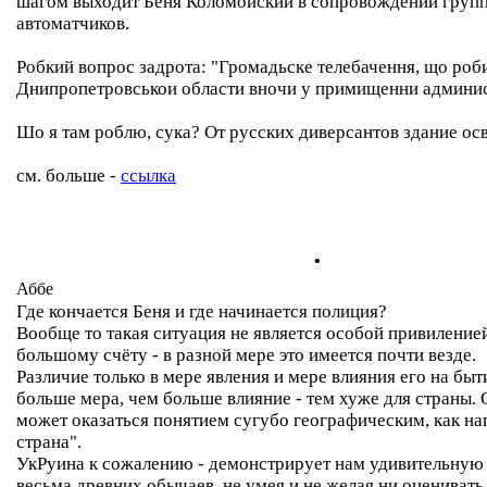
шагом выходит Беня Коломойский в сопровождении груп
автоматчиков.
Робкий вопрос задрота: "Громадьске телебачення, що роб
Днипропетровськои области вночи у примищенни админис
Шо я там роблю, сука? От русских диверсантов здание о
см. больше -
ссылка
.
Аббе
Где кончается Беня и где начинается полиция?
Вообще то такая ситуация не является особой привиление
большому счёту - в разной мере это имеется почти везде.
Различие только в мере явления и мере влияния его на быт
больше мера, чем больше влияние - тем хуже для страны.
может оказаться понятием сугубо географическим, как на
страна".
УкРуина к сожалению - демонстрирует нам удивительную
весьма древних обычаев, не умея и не желая ни оценивать 