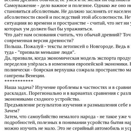
Самоуважение - дело важное и полезное. Однако же оно н
становиться абсолютным. Не должно заслонять от населен
абсолютности своей и последствий этой абсолютности. Не
ситуациия во времени и пространстве - считай, что нет ни 
которых ум должен был бы упражняться.
Что даёт нам основания считать, что обычай древний? Точ
современная версия древности?
Польша. Пожалуй - тексты летописей о Новгороде. Ведь в 
туда - "призвали меньшие люди".
Да, призвали, когда экономическая модель экспорта прод
переделов упёрлась в изменения европейской экономики. 
полиически - боярская верхушка сожрала пространство ма
гангрены Венеции.
***********
Наша задача? Изучение проблемы в частностях и в сравн
раскладах. Порегионально и в вариантах сравнения с раз
экономиками сходного устройства.
Предъявление результатов изучения и размышления себе и
Зачем?
Затем, что самоубийство немалого народа - не такое уже ч
подробностей, полезных в понимании усройства бытия на
можно изучить не мало. Это не серийный автомобиль и ус