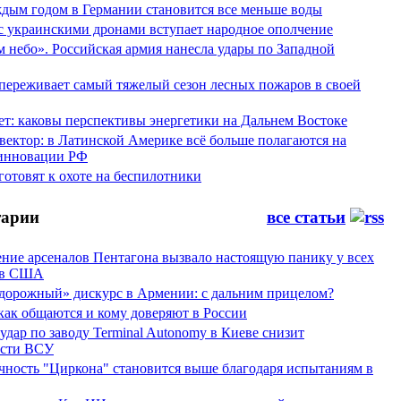
аждым годом в Германии становится все меньше воды
 с украинскими дронами вступает народное ополчение
 небо». Российская армия нанесла удары по Западной
переживает самый тяжелый сезон лесных пожаров в своей
ет: каковы перспективы энергетики на Дальнем Востоке
вектор: в Латинской Америке всё больше полагаются на
инновации РФ
отовят к охоте на беспилотники
арии
все статьи
ние арсеналов Пентагона вызвало настоящую панику у всех
ов США
дорожный» дискурс в Армении: с дальним прицелом?
 как общаются и кому доверяют в России
ар по заводу Terminal Autonomy в Киеве снизит
ости ВСУ
ность "Циркона" становится выше благодаря испытаниям в