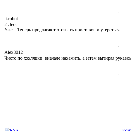
.
ti-robot
2 Лео.
Уже... Теперь предлагают отозвать приставов и утереться.
.
Alex8012
Чисто по хохляцки, вначале нахамить, а затем вытирая рукаво
.
Кон