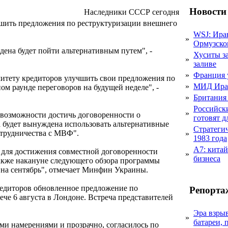
Новости
Наследники СССР сегодня
шить предложения по реструктуризации внешнего
WSJ: Ира
»
Ормузско
дена будет пойти альтернативным путем", -
Хуситы за
»
заливе
»
Франция 
итету кредиторов улучшить свои предложения по
»
МИД Иран
ом раунде переговоров на будущей неделе", -
»
Британия 
Российск
»
евозможности достичь договоренности о
готовят 
а будет вынуждена использовать альтернативные
Стратеги
трудничества с МВФ".
»
1983 года
А7: кита
для достижения совместной договоренности
»
бизнеса
также накануне следующего обзора программы
 на сентябрь", отмечает Минфин Украины.
редиторов обновленное предложение по
Репорта
ече 6 августа в Лондоне. Встреча представителей
Эра взры
»
батареи, 
и намерениями и прозрачно, согласилось по