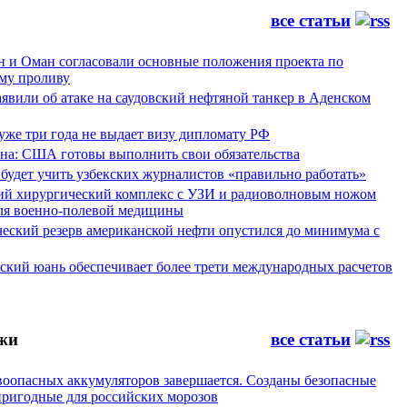
все статьи
н и Оман согласовали основные положения проекта по
му проливу
явили об атаке на саудовский нефтяной танкер в Аденском
уже три года не выдает визу дипломату РФ
а: США готовы выполнить свои обязательства
будет учить узбекских журналистов «правильно работать»
ий хирургический комплекс с УЗИ и радиоволновым ножом
для военно-полевой медицины
ческий резерв американской нефти опустился до минимума с
йский юань обеспечивает более трети международных расчетов
жи
все статьи
воопасных аккумуляторов завершается. Созданы безопасные
пригодные для российских морозов