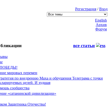
Регистрация
/
Вход
English
Архив
Форум
бликации
все статьи
Фывы
ие
 ПОБЕДЫ!
ение мировых перемен
тратегия по внедрению Маха и обрушения Телеграма с точки
екларируемых целей. И худшая
мощь сообщества
ние «сатанинской цивилизации»
иком Защитника Отечества!