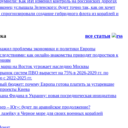
оумнели: Как ИИ изменил контроль на российских дорогах
конец услышала Зеленского: будет точно так, как он хочет
спрогнозировали создание гибридного флота из кораблей и
ка
все статьи
нажил проблемы экономики и политики Европы
следствиями: как онлайн-знакомства приводят подростков к
ениям
 марш на Восток угрожает наследию Москвы
рынок систем ПВО вырастет на 75% в 2026-2029 гг. по
 с 2022-2025 гг.
ый бюджет: почему Европа готова платить за устаревшие
 проекты Киева
кана Фидана в Украину: новая посредническая инициатива
ер – Юг»: будет ли аравийское продолжение?
лазейку в Черное море для своих военных кораблей
Донат