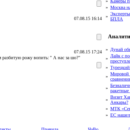
»
Камеры п
»
Москва на
Эксперты 
»
07.08.15 16:14
БПЛА
Аналити
»
Дунай об
07.08.15 17:24
Лайк с по
м разбитую рожу вопить: " А нас за шо?"
»
преступл
»
Турецкий
Мировой 
»
сравнению
Безналичн
»
ракетные
Визит Ха
»
Анкары?
»
МТК «Сев
»
ЕС нашел 
такты
Правила
ЧаВо