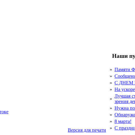
Наши пу
»
Памяти 
»
Сообщен
»
С ДНЕМ
»
На ускор
Лучшая с
»
зрения д
»
Нужна по
токе
»
Обнаруже
»
8 марта!
»
С праздн
Версия для печати