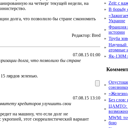
»
Zeit: с к
ланированную на четверг текущей недели, на
министерство.
»
В борьбу
«Зажигаем
»
ации долга, что позволило бы стране сэкономить
Украине
Франция 
»
истории
Редактор: Bred
»
Труба зов
Научный 
»
атомные 
07.08.15 01:00
»
Як-130М г
ризации долга, что позволило бы стране
Коммент
 15 лярдов зеленью.
Опустоше
»
союзник
»
«Железно
07.08.15 13:10
»
Без слов:
омитету кредиторов улучшить свои
ЦАМТО: уд
»
возможн
кредит на машину, что если долг не
MWM: точ
 с укропией, этот сюрреалистический вариант
»
бою