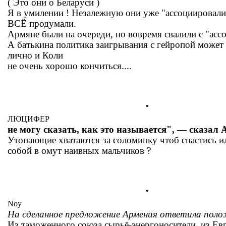
( Это они о Беларуси )
Я в умилении ! Незалежную они уже "ассоциировали
ВСЁ продумали.
Армяне были на очереди, но вовремя свалили с "ассо
А батькина политика заигрывания с гейропой может 
лично и Коли
не очень хорошо кончиться....
.
ЛЮЦИФЕР
не могу сказать, как это называется", — сказал 
Утопающие хватаются за соломинку чтоб спастись и
собой в омут наивных мальчиков ?
.
Noy
На сделанное предложение Армения ответила пол
Из таможенного союза сырьё-энергоносители, из Ев