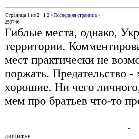
Страница 1 из 2
1
2
>
Последняя страница »
250746
Гиблые места, однако, Ук
территории. Комментирова
мест практически не возм
поржать. Предательство - 
хорошие. Ни чего личного,
мем про братьев что-то п
.
ЛЮЦИФЕР