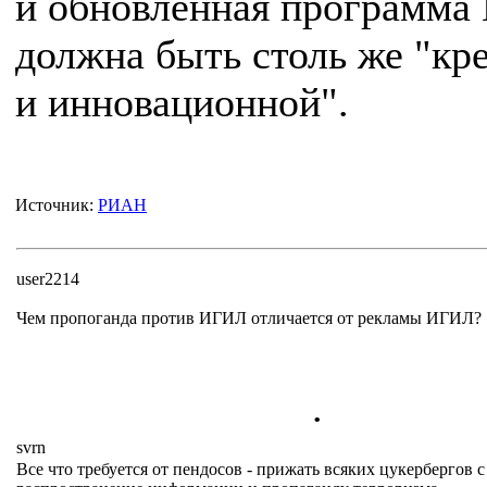
и обновленная программа 
должна быть столь же "кр
и инновационной".
Источник:
РИАН
user2214
Чем пропоганда против ИГИЛ отличается от рекламы ИГИЛ?
.
svrn
Все что требуется от пендосов - прижать всяких цукербергов с