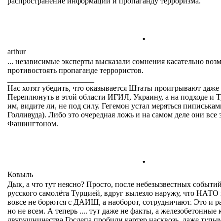
распространение информации и пропаганду терроризма.
.
arthur
... независимые эксперты высказали сомнения касательно в
противостоять пропаганде террористов.
______________________
Нас хотят убедить, что оказывается Штаты проигрывают даже 
Переплюнуть в этой области ИГИЛ, Украину, а на подходе и Т
им, видите ли, не под силу. Гегемон устал меряться пиписька
Голливуда). Либо это очередная ложь и на самом деле они все 
Фашингтоном.
.
Ковыль
Дык, а что тут неясно? Просто, после небезызвестных событи
русского самолёта Турцией, вдруг вылезло наружу, что НАТ
вовсе не борются с ДАИШ, а наоборот, сотрудничают. Это и 
но не всем. А теперь .... тут даже не факты, а железобетонные
двурушничества Госдепа пробили картер насквозь, даже тупы