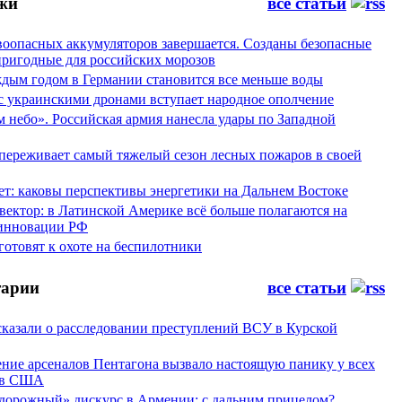
жи
все статьи
воопасных аккумуляторов завершается. Созданы безопасные
пригодные для российских морозов
аждым годом в Германии становится все меньше воды
 с украинскими дронами вступает народное ополчение
 небо». Российская армия нанесла удары по Западной
переживает самый тяжелый сезон лесных пожаров в своей
ет: каковы перспективы энергетики на Дальнем Востоке
вектор: в Латинской Америке всё больше полагаются на
инновации РФ
отовят к охоте на беспилотники
арии
все статьи
сказали о расследовании преступлений ВСУ в Курской
ние арсеналов Пентагона вызвало настоящую панику у всех
ов США
дорожный» дискурс в Армении: с дальним прицелом?