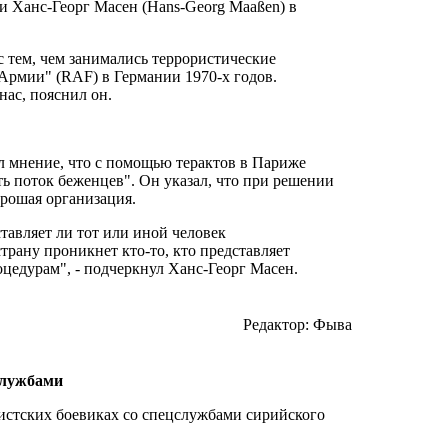
и Ханс-Георг Масен (Hans-Georg Maaßen) в
 тем, чем занимались террористические
рмии" (RAF) в Германии 1970-х годов.
нас, пояснил он.
л мнение, что с помощью терактов в Париже
ть поток беженцев". Он указал, что при решении
рошая организация.
тавляет ли тот или иной человек
страну проникнет кто-то, кто представляет
цедурам", - подчеркнул Ханс-Георг Масен.
Редактор: Фыва
службами
истских боевиках со спецслужбами сирийского