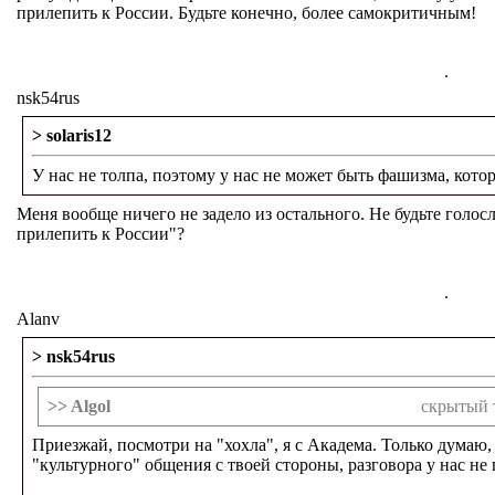
прилепить к России. Будьте конечно, более самокритичным!
.
nsk54rus
> solaris12
У нас не толпа, поэтому у нас не может быть фашизма, кот
Меня вообще ничего не задело из остального. Не будьте голос
прилепить к России"?
.
Alanv
> nsk54rus
>> Algol
скрытый 
Приезжай, посмотри на "хохла", я с Академа. Только думаю, 
"культурного" общения с твоей стороны, разговора у нас не 