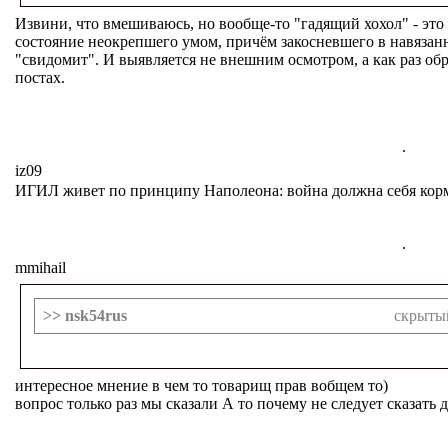
Извини, что вмешиваюсь, но вообще-то "гадящий хохол" - это 
состояние неокрепшего умом, причём закосневшего в навязан
"свидомит". И выявляется не внешним осмотром, а как раз об
постах.
.
iz09
ИГИЛ живет по принципу Наполеона: война должна себя кор
.
mmihail
>> nsk54rus
скрыты
интересное мнение в чем то товарищ прав вобщем то)
вопрос только раз мы сказали А то почему не следует сказать д