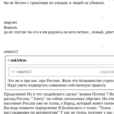
бы не бегало с гранатами по улицам, и людей не убивало.
.
mag-net
Ковыль
да не спугни ты его я им радуюсь на всех ветках , новый, девс
.
solaris12
> nsk54rus
>> solaris12
скрытый
Это же и про нас, про Россию. Жаль что большинство утра
Надо уметь подвергать сомнению собственную правоту.
Продолжим! Ну и что злодейского сделал "режим Путена"? В
распад России. "Элиту" он сейчас потихоньку обрезает. Но оч
население России уже не толпа, а Народ, который живет своим 
Вы ведь помните определение В.Белинского о толпе: "Толпа -
рассуждающее по авторитетам" У нас не толпа, поэтому у нас