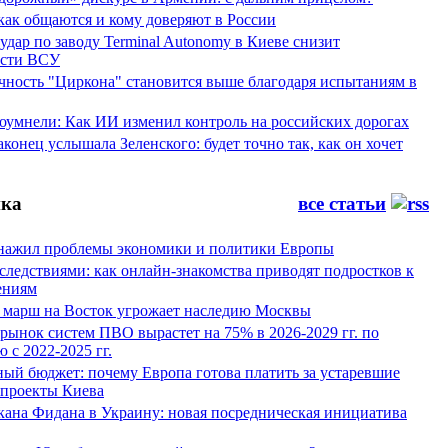
 как общаются и кому доверяют в России
ар по заводу Terminal Autonomy в Киеве снизит
ости ВСУ
ность "Циркона" становится выше благодаря испытаниям в
оумнели: Как ИИ изменил контроль на российских дорогах
конец услышала Зеленского: будет точно так, как он хочет
ка
все статьи
нажил проблемы экономики и политики Европы
следствиями: как онлайн-знакомства приводят подростков к
ениям
 марш на Восток угрожает наследию Москвы
рынок систем ПВО вырастет на 75% в 2026-2029 гг. по
 с 2022-2025 гг.
ый бюджет: почему Европа готова платить за устаревшие
 проекты Киева
кана Фидана в Украину: новая посредническая инициатива