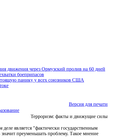
ния движения через Ормузский пролив на 60 дней
нехватки боеприпасов
стоящую панику у всех союзников США
токе
Версия для печати
разование
Терроризм: факты и движущие силы
м деле является "фактически государственным
- значит преуменьшать проблему. Такое мнение