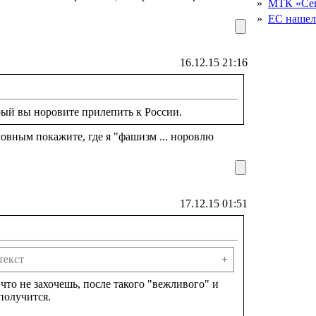
»
МТК «Сев
»
ЕС нашел 
16.12.15 21:16
орый вы норовите прилепить к России.
ловным покажите, где я "фашизм ... норовлю
17.12.15 01:51
текст
+
что не захочешь, после такого "вежливого" и
получится.