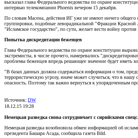
высказал глава Федерального ведомства по охране конституци
интервью телекомпании Phoenix вечером 15 декабря.
По словам Масена, действия ИГ уже не имеют ничего общего с
группировки, подобные леворадикальной "Фракции Красной А
"Исламское государство", по сути, желает вести войну против 
Попытка дискредитации беженцев
Глава Федерального ведомства по охране конституции вырази
экстремисты, в числе прочего, намеревались "дискредитирова
проблемы беженцев впредь решающее значение будет иметь хо
"В базах данных должна содержаться информация о том, предс
террористическую угрозу, иначе может случиться, что в нашу 
опасность. Поэтому так важно вернуться к упорядоченным про
Источник:
DW
18.12.15 19:28
Немецкая разведка снова сотрудничает с сирийскими спец
Немецкая разведка возобновила обмен информацией об ислам
президента Башара Асада, сообщила газета Bild.