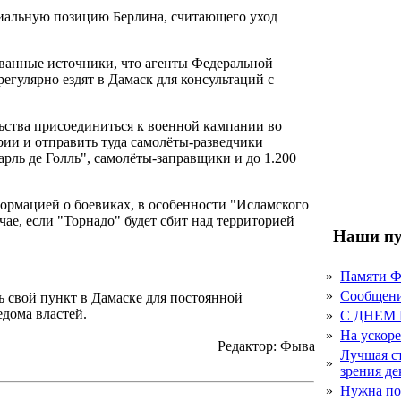
иальную позицию Берлина, считающего уход
ванные источники, что агенты Федеральной
гулярно ездят в Дамаск для консультаций с
ьства присоединиться к военной кампании во
рии и отправить туда самолёты-разведчики
рль де Голль", самолёты-заправщики и до 1.200
ормацией о боевиках, в особенности "Исламского
учае, если "Торнадо" будет сбит над территорией
Наши пу
»
Памяти 
»
Сообщен
 свой пункт в Дамаске для постоянной
едома властей.
»
С ДНЕМ
»
На ускор
Редактор: Фыва
Лучшая с
»
зрения д
»
Нужна по