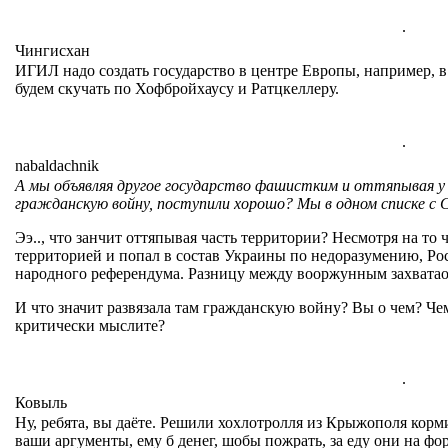
.
Чингисхан
ИГИЛ надо создать государство в центре Европы, например, в
будем скучать по Хофбройхаусу и Ратцкеллеру.
.
nabaldachnik
А мы объявляя другое государство фашистким и оттяпывая у
гражданскую войну, поступили хорошо? Мы в одном списке с
Ээ.., что занчит оттяпывая часть территории? Несмотря на т
территорией и попал в состав Украины по недоразумению, Ро
народного референдума. Разницу между вооржунным захватао
И что значит развязала там гражданскую войну? Вы о чем? Ч
критически мыслите?
.
Ковыль
Ну, ребята, вы даёте. Решили хохлотролля из Крыжополя кор
ваши аргументы, ему б денег, шобы пожрать, за еду они на фо