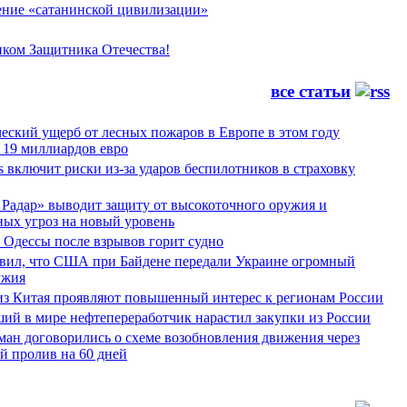
ние «сатанинской цивилизации»
иком Защитника Отечества!
все статьи
еский ущерб от лесных пожаров в Европе в этом году
 19 миллиардов евро
es включит риски из-за ударов беспилотников в страховку
Радар» выводит защиту от высокоточного оружия и
ных угроз на новый уровень
 Одессы после взрывов горит судно
явил, что США при Байдене передали Украине огромный
ужия
из Китая проявляют повышенный интерес к регионам России
ий в мире нефтепереработчик нарастил закупки из России
ман договорились о схеме возобновления движения через
й пролив на 60 дней