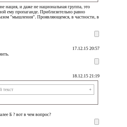
не нация, и даже не национальная группа, это
ной ему пропаганде. Приблизительно равно
разом "мышления". Проявляющемся, в частности, в
17.12.15 20:57
мить.
18.12.15 21:19
й текст
+
алее Б ? вот в чем вопрос?