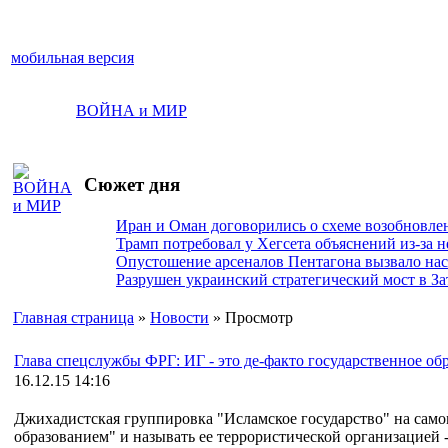
мобильная версия
ВОЙНА и МИР
Сюжет дня
Иран и Оман договорились о схеме возобновле
Трамп потребовал у Хегсета объяснений из-за 
Опустошение арсеналов Пентагона вызвало на
Разрушен украинский стратегический мост в За
Главная страница
»
Новости
» Просмотр
Глава спецслужбы ФРГ: ИГ - это де-факто государственное об
16.12.15 14:16
Джихадистская группировка "Исламское государство" на само
образованием" и называть ее террористической организацией 