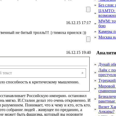
»
Без слов:
ЦАМТО: уд
»
возможн
MWM: точ
16.12.15 17:17
»
бою
»
Камеры п
твенный не битый тролль!!! :) тимоха приелся :))
»
Москва на
Аналити
16.12.15 19:40
»
Дунай об
Лайк с по
»
 текст
+
преступл
»
Турецкий
тило способность к критическому мышлению.
Мировой 
»
сравнению
осстанавливает Российскую империю. остановил
Безналичн
»
ень мягко. И.Сталин делал это очень откровенно. И
ракетные
разумением. Понимает, что к чему и кто, есть кто.
Визит Ха
»
 это собрание людей . живущее по преданию, а
Анкары?
 не может быть фашизма, который вы норовите