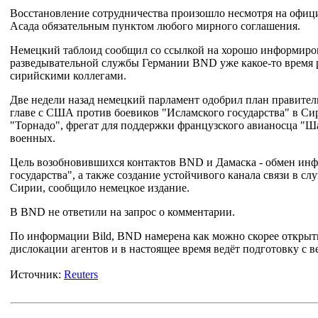
Восстановление сотрудничества произошло несмотря на офиц
Асада обязательным пунктом любого мирного соглашения.
Немецкий таблоид сообщил со ссылкой на хорошо информиро
разведывательной службы Германии BND уже какое-то время ре
сирийскими коллегами.
Две недели назад немецкий парламент одобрил план правител
главе с США против боевиков "Исламского государства" в Си
"Торнадо", фрегат для поддержки французского авианосца "Ша
военных.
Цель возобновившихся контактов BND и Дамаска - обмен инф
государства", а также создание устойчивого канала связи в сл
Сирии, сообщило немецкое издание.
В BND не ответили на запрос о комментарии.
По информации Bild, BND намерена как можно скорее открыть
дислокации агентов и в настоящее время ведёт подготовку с в
Источник:
Reuters