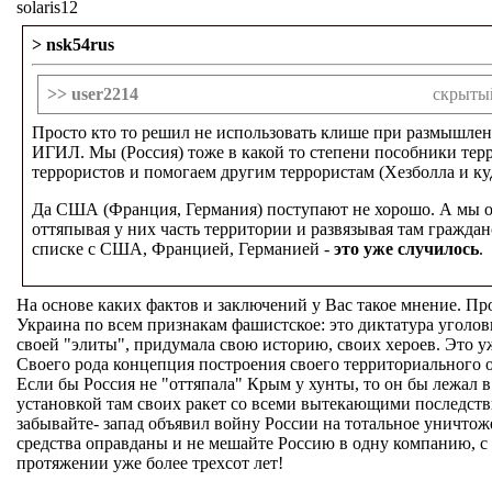
solaris12
> nsk54rus
>> user2214
скрытый
Просто кто то решил не использовать клише при размышлен
ИГИЛ. Мы (Россия) тоже в какой то степени пособники тер
террористов и помогаем другим террористам (Хезболла и ку
Да США (Франция, Германия) поступают не хорошо. А мы о
оттяпывая у них часть территории и развязывая там гражд
списке с США, Францией, Германией -
это уже случилось
.
На основе каких фактов и заключений у Вас такое мнение. Про
Украина по всем признакам фашистское: это диктатура уголо
своей "элиты", придумала свою историю, своих хероев. Это уж
Своего рода концепция построения своего территориального о
Если бы Россия не "оттяпала" Крым у хунты, то он бы лежал в
установкой там своих ракет со всеми вытекающими последстви
забывайте- запад объявил войну России на тотальное уничтож
средства оправданы и не мешайте Россию в одну компанию, с 
протяжении уже более трехсот лет!