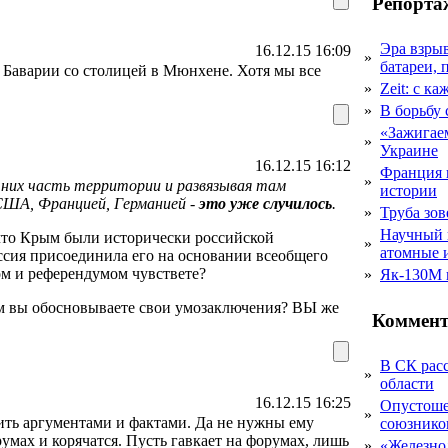
Репорта
Эра взры
16.12.15 16:09
»
батареи, 
 Баварии со столицей в Мюнхене. Хотя мы все
»
Zeit: с к
»
В борьбу
«Зажигаем
»
Украине
16.12.15 16:12
Франция 
»
 них часть территории и развязывая там
истории
 США, Францией, Германией -
это уже случилось
.
»
Труба зов
Научный 
о что Крым были исторически российской
»
атомные 
ссия присоединила его на основании всеобщего
м и референдумом чувствете?
»
Як-130М г
ем вы обосновываете свои умозаключения? ВЫ же
Коммент
В СК рас
»
области
16.12.15 16:25
Опустоше
»
мить аргументами и фактами. Да не нужны ему
союзник
румах и корячатся. Пусть гавкает на форумах, лишь
»
«Железно