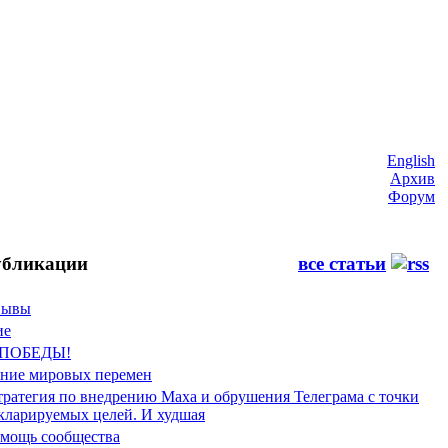
English
Архив
Форум
бликации
все статьи
Фывы
ие
 ПОБЕДЫ!
ение мировых перемен
тратегия по внедрению Маха и обрушения Телеграма с точки
екларируемых целей. И худшая
мощь сообщества