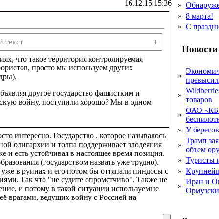
16.12.15 15:36
»
Обнаруже
»
8 марта!
»
С праздн
 текст
+
Новости
иях, что такое территория контролируемая
рористов, просто мы используем других
Экономич
»
дры).
превысил
Wildberri
бъявляя другое государство фашистким и
»
товаров
анскую войну, поступили хорошо? Мы в одном
ОАО «КБ 
»
беспилот
»
У берегов
сто интересно. Государство . которое называлось
Трамп за
вной олигархии и толпа поддерживает злодеяния
»
объем ор
е и есть устойчивая в настоящее время позиция.
»
Туристы 
бразования (государством назвать уже трудно).
 уже в руинах и его потом бы оттяпали пиндосы с
»
Крупнейш
ями. Так что "не судите опрометчиво". Также не
Иран и О
»
ение, и потому в такой ситуации используемые
Ормузски
её врагами, ведущих войну с Россией на