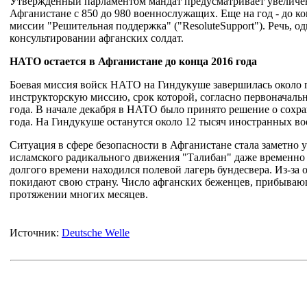
Утвержденный парламентом мандат предусматривает увеличен
Афганистане с 850 до 980 военнослужащих. Еще на год - до кон
миссии "Решительная поддержка" ("ResoluteSupport"). Речь, од
консультировании афганских солдат.
НАТО остается в Афганистане до конца 2016 года
Боевая миссия войск НАТО на Гиндукуше завершилась около г
инструкторскую миссию, срок которой, согласно первоначаль
года. В начале декабря в НАТО было принято решение о сохр
года. На Гиндукуше останутся около 12 тысяч иностранных во
Ситуация в сфере безопасности в Афганистане стала заметно у
исламского радикального движения "Талибан" даже временно 
долгого времени находился полевой лагерь бундесвера. Из-за
покидают свою страну. Число афганских беженцев, прибывающ
протяжении многих месяцев.
Источник:
Deutsche Welle