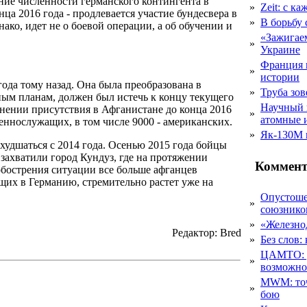
ие численности германского контингента в
»
Zeit: с к
ца 2016 года - продлевается участие бундесвера в
»
В борьбу
нако, идет не о боевой операции, а об обучении и
«Зажигаем
»
Украине
Франция 
»
истории
ода тому назад. Она была преобразована в
»
Труба зов
ным планам, должен был истечь к концу текущего
Научный 
анении присутствия в Афганистане до конца 2016
»
атомные 
еннослужащих, в том числе 9000 - американских.
»
Як-130М г
худшаться с 2014 года. Осенью 2015 года бойцы
захватили город Кундуз, где на протяжении
Коммент
 обострения ситуации все больше афганцев
их в Германию, стремительно растет уже на
Опустоше
»
союзник
»
«Железно
Редактор: Bred
»
Без слов:
ЦАМТО: уд
»
возможн
MWM: точ
»
бою