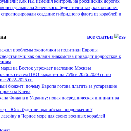
оумнели: Как ИИ изменил контроль на российских дорогах
конец услышала Зеленского: будет точно так, как он хочет
спрогнозировали создание гибридного флота из кораблей и
ка
все статьи
нажил проблемы экономики и политики Европы
следствиями: как онлайн-знакомства приводят подростков к
ениям
 марш на Восток угрожает наследию Москвы
рынок систем ПВО вырастет на 75% в 2026-2029 гг. по
 с 2022-2025 гг.
ый бюджет: почему Европа готова платить за устаревшие
 проекты Киева
кана Фидана в Украину: новая посредническая инициатива
ер – Юг»: будет ли аравийское продолжение?
лазейку в Черное море для своих военных кораблей
Донат