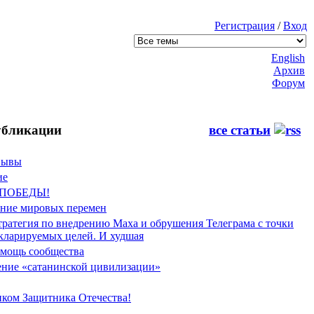
Регистрация
/
Вход
English
Архив
Форум
бликации
все статьи
Фывы
ие
 ПОБЕДЫ!
ение мировых перемен
тратегия по внедрению Маха и обрушения Телеграма с точки
екларируемых целей. И худшая
мощь сообщества
ние «сатанинской цивилизации»
иком Защитника Отечества!