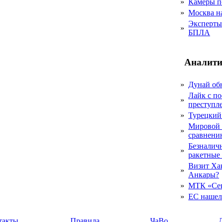
»
Камеры п
»
Москва на
Эксперты 
»
БПЛА
Аналити
»
Дунай об
Лайк с по
»
преступл
»
Турецкий
Мировой 
»
сравнению
Безналичн
»
ракетные
Визит Ха
»
Анкары?
»
МТК «Сев
»
ЕС нашел 
такты
Правила
ЧаВо