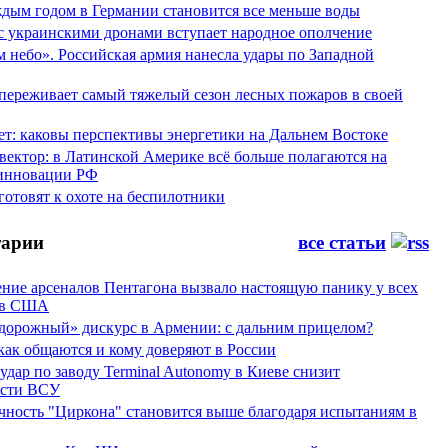
аждым годом в Германии становится все меньше воды
 с украинскими дронами вступает народное ополчение
 небо». Российская армия нанесла удары по Западной
переживает самый тяжелый сезон лесных пожаров в своей
ет: каковы перспективы энергетики на Дальнем Востоке
вектор: в Латинской Америке всё больше полагаются на
инновации РФ
отовят к охоте на беспилотники
арии
все статьи
ние арсеналов Пентагона вызвало настоящую панику у всех
ов США
дорожный» дискурс в Армении: с дальним прицелом?
 как общаются и кому доверяют в России
ар по заводу Terminal Autonomy в Киеве снизит
ости ВСУ
ность "Циркона" становится выше благодаря испытаниям в