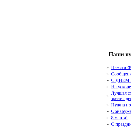
Наши пу
»
Памяти 
»
Сообщен
»
С ДНЕМ
»
На ускор
Лучшая с
»
зрения д
»
Нужна по
»
Обнаруже
»
8 марта!
»
С праздн