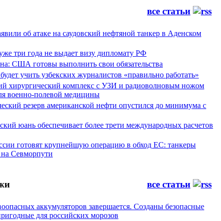
все статьи
явили об атаке на саудовский нефтяной танкер в Аденском
уже три года не выдает визу дипломату РФ
а: США готовы выполнить свои обязательства
будет учить узбекских журналистов «правильно работать»
ий хирургический комплекс с УЗИ и радиоволновым ножом
для военно-полевой медицины
ческий резерв американской нефти опустился до минимума с
йский юань обеспечивает более трети международных расчетов
ссии готовят крупнейшую операцию в обход ЕС: танкеры
 на Севморпути
жи
все статьи
воопасных аккумуляторов завершается. Созданы безопасные
пригодные для российских морозов