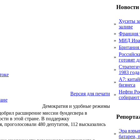
Новости
Хуситы за
»
заливе
»
Франция 
»
МИД Иран
»
Британия 
Российск
»
готовят 
Стратеги
»
1983 года
токе
А7: кита
»
бизнеса
Нефти Ро
Версия для печати
»
собирают
тане
Демократия и удобные режимы
обрил расширение миссии бундесвера в
Репорта
ости в этой стране. В поддержку
я, проголосовали 480 депутатов, 112 высказались
Эра взры
»
батареи, 