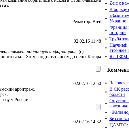
ская компания обратилась с иском в Стокгольмский
»
Zeit: с к
 газ.
»
В борьбу
«Зажигаем
»
Украине
Редактор: Bred
Франция 
»
истории
»
Труба зов
02.02.16 11:48
Научный 
»
атомные 
представляет подробную информацию..
"(c) -
ного газа... Хотят подтянуть цену до цены Катара
»
Як-130М г
Коммент
»
Человечес
02.02.16 12:50
льмский арбитраж.
В СК рас
»
рса,
области
сразу у России.
Опустоше
»
союзник
»
«Железно
»
Без слов:
02.02.16 14:32
ЦАМТО: уд
»