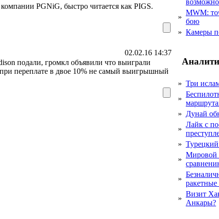
возможн
 компании PGNiG, быстро читается как PIGS.
MWM: точ
»
бою
»
Камеры п
02.02.16 14:37
Аналити
dison подали, громкл объявили что выиграли
о при переплате в двое 10% не самый выигрышный
»
Три исла
Беспилот
»
маршрута
»
Дунай об
Лайк с по
»
преступл
»
Турецкий
Мировой 
»
сравнению
Безналичн
»
ракетные
Визит Ха
»
Анкары?