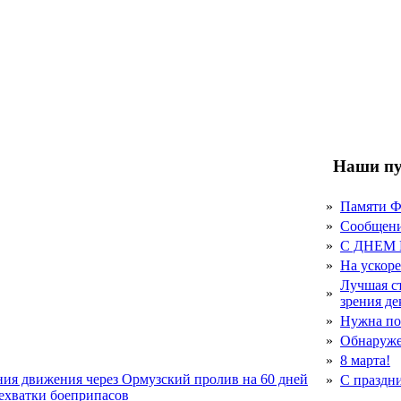
Наши пу
»
Памяти 
»
Сообщен
»
С ДНЕМ
»
На ускор
Лучшая с
»
зрения д
»
Нужна по
»
Обнаруже
»
8 марта!
ния движения через Ормузский пролив на 60 дней
»
С праздн
нехватки боеприпасов