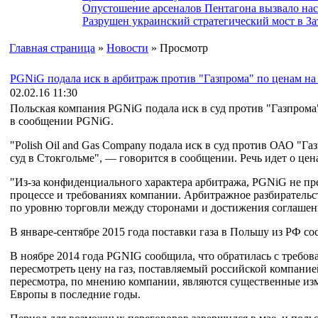
Опустошение арсеналов Пентагона вызвало на
Разрушен украинский стратегический мост в За
Главная страница
»
Новости
» Просмотр
PGNiG подала иск в арбитраж против "Газпрома" по ценам на 
02.02.16 11:30
Польская компания PGNiG подала иск в суд против "Газпрома
в сообщении PGNiG.
"Polish Oil and Gas Company подала иск в суд против ОАО "
суд в Стокгольме", — говорится в сообщении. Речь идет о цена
"Из-за конфиденциального характера арбитража, PGNiG не п
процессе и требованиях компании. Арбитражное разбирательс
по уровню торговли между сторонами и достижения соглашени
В январе-сентябре 2015 года поставки газа в Польшу из РФ с
В ноябре 2014 года PGNIG сообщила, что обратилась с требов
пересмотреть цену на газ, поставляемый российской компани
пересмотра, по мнению компании, являются существенные из
Европы в последние годы.