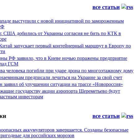
все статьи
Западе выступили с новой инициативой по замороженным
РФ
g: США добились от Украины согласия не бить по КТК в
оре
 Китай запускает первый контейнерный маршрут в Европу по
ти
ны РФ заявило, что в Киеве ночью поражены предприятие
лад ГСМ
ва человека погибли при ударе дрона по многоэтажному дому
наемникам предписали лечиться на Украине за свой счет
н заявил об улучшении ситуации на трассе «Новороссия»
жащие государству акции аэропорта Шереметьево будут
частным инвесторам
жи
все статьи
воопасных аккумуляторов завершается. Созданы безопасные
пригодные для российских морозов