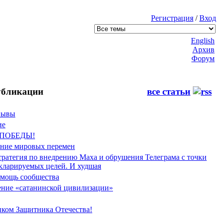
Регистрация
/
Вход
English
Архив
Форум
бликации
все статьи
Фывы
ие
 ПОБЕДЫ!
ение мировых перемен
тратегия по внедрению Маха и обрушения Телеграма с точки
екларируемых целей. И худшая
мощь сообщества
ние «сатанинской цивилизации»
иком Защитника Отечества!