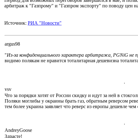
Период для возможных переговоров завершился в мае, и поль
арбитраж к "Газпрому" и "Газпром экспорту" по поводу цен на
Источник:
РИА "Новости"
argus98
"
Из-за конфиденциального характера арбитража, PGNiG не 
видимо полякам не нравится тоталитарная дешевизна тоталитар
.
vsv
Что за порядки хотят от России скидку и идут за ней в стокго
Поляки моглибы у окраины брать газ, обратным реверсом реве
тем более украина заявляет что реверс из европы дешевле чем 
.
AndreyGoose
Здрасте!