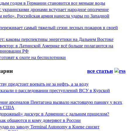
аждым годом в Германии становится все меньше воды
 с украинскими дронами вступает народное ополчение
 небо». Российская армия нанесла удары по Западной
переживает самый тяжелый сезон лесных пожаров в своей
ет: каковы перспективы энергетики на Дальнем Востоке
вектор: в Латинской Америке всё больше полагаются на
инновации РФ
отовят к охоте на беспилотники
арии
все статьи
тву предстоит воевать не за нефть, а за воду
сказали о расследовании преступлений ВСУ в Курской
ние арсеналов Пентагона вызвало настоящую панику у всех
ов США
дорожный» дискурс в Армении: с дальним прицелом?
 как общаются и кому доверяют в России
ар по заводу Terminal Autonomy в Киеве снизит