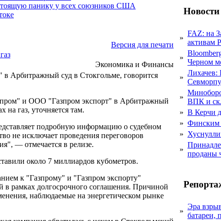
стоящую панику у всех союзников США
Новости
токе
FAZ: на 
»
активам 
Версия для печати
Bloomber
газ
»
Черном м
Экономика и Финансы
Лихачев:
" в Арбитражный суд в Стокгольме, говорится
»
Севморпу
Миноборо
»
Газпром" и ООО "Газпром экспорт" в Арбитражный
ВПК и ск
х на газ, уточняется там.
»
В Керчи д
»
Финским 
редставляет подробную информацию о судебном
»
Хуснулли
тво не исключает проведения переговоров
я", — отмечается в релизе.
Принадле
»
проданы 
оставили около 7 миллиардов кубометров.
анием к "Газпрому" и "Газпром экспорту"
Репорта
ей в рамках долгосрочного соглашения. Причиной
менения, наблюдаемые на энергетическом рынке
Эра взры
»
батареи, 