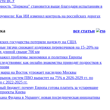
ости ВСУ
ность "Циркона" становится выше благодаря испытаниям в
оумнели: Как ИИ изменил контроль на российских дорогах
ка
все статьи
мских государства потеряли надежду на США
ные тягачи снижают издержки перевозчиков на 15–20% на
х длиной свыше 700 км
нажил проблемы экономики и политики Европы
следствиями: как онлайн-знакомства приводят подростков к
ениям
 марш на Восток угрожает наследию Москвы
рынок систем ПВО вырастет на 75% в 2026-2029 гг. по
 с 2022-2025 гг.
ый бюджет: почему Европа готова платить за устаревшие
 проекты Киева
кана Фидана в Украину: новая посредническая инициатива