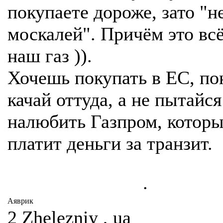
покупаете дороже, зато "н
москалей". Причём это вс
наш газ )).
Хочешь покупать в ЕС, по
качай оттуда, а не пытайся
налюбить Газпром, котор
платит деньги за транзит.
.
Аяврик
2 Zhelezniy , ua