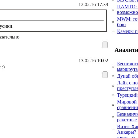
12.02.16 17:39
ЦАМТО: уд
»
возможн
MWM: точ
»
бою
усики.
»
Камеры п
зательно.
Аналити
13.02.16 10:02
Беспилот
»
 :)
маршрута
»
Дунай об
Лайк с по
»
преступл
»
Турецкий
Мировой 
»
сравнению
Безналичн
»
ракетные
Визит Ха
»
Анкары?