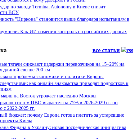
ар по заводу Terminal Autonomy в Киеве снизит
ости ВСУ
ность "Циркона" становится выше благодаря испытаниям в
оумнели: Как ИИ изменил контроль на российских дорогах
ка
все статьи
ные тягачи снижают издержки перевозчиков на 15–20% на
х длиной свыше 700 км
нажил проблемы экономики и политики Европы
следствиями: как онлайн-знакомства приводят подростков к
ениям
 марш на Восток угрожает наследию Москвы
рынок систем ПВО вырастет на 75% в 2026-2029 гг. по
 с 2022-2025 гг.
ый бюджет: почему Европа готова платить за устаревшие
 проекты Киева
кана Фидана в Украину: новая посредническая инициатива