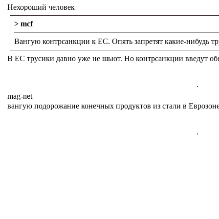
Нехороший человек
> mcf
Вангую контрсанкции к ЕС. Опять запретят какие-нибудь тр
В ЕС трусики давно уже не шьют. Но контрсанкции введут обя
.
mag-net
вангую подорожание конечных продуктов из стали в Еврозоне
.