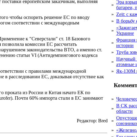
 поставки европейским заказчикам, выполняя
Эра взры
»
батареи, 
»
Zeit: с к
 того чтобы оспорить решение ЕС по вводу
»
В борьбу
рогом соответствии с международным
«Зажигаем
»
Украине
именение к "Северстали" ст. 18 Базового
Франция 
»
я позволила комиссии ЕС рассчитать
истории
арушением законодательства ВТО, а именно ст.
»
Труба зов
именению статьи VI (Антидемпингового кодекса
Научный 
»
атомные 
соответствии с правилами международной
»
Як-130М г
е в расследовании ЕС, доказывая отсутствие как
Коммент
 проката из России и Китая начато ЕК по
rofer). Почти 60% импорта стали в ЕС занимают
»
Человечес
В СК рас
»
области
Опустоше
Редактор: Bred
»
союзник
»
«Железно
»
Без слов: