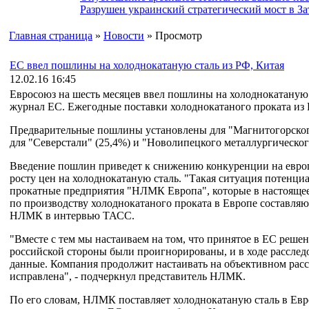
Разрушен украинский стратегический мост в За
Главная страница
»
Новости
» Просмотр
ЕС ввел пошлины на холоднокатаную сталь из РФ, Китая
12.02.16 16:45
Евросоюз на шесть месяцев ввел пошлины на холоднокатаную 
журнал ЕС. Ежегодные поставки холоднокатаного проката из 
Предварительные пошлины установлены для "Магнитогорского
для "Северстали" (25,4%) и "Новолипецкого металлургическог
Введение пошлин приведет к снижению конкуренции на европ
росту цен на холоднокатаную сталь. "Такая ситуация потенци
прокатные предприятия "НЛМК Европа", которые в настоящ
по производству холоднокатаного проката в Европе составляют
НЛМК в интервью ТАСС.
"Вместе с тем мы настаиваем на том, что принятое в ЕС реше
российской стороны были проигнорированы, и в ходе расслед
данные. Компания продолжит настаивать на объективном рас
исправлена", - подчеркнул представитель НЛМК.
По его словам, НЛМК поставляет холоднокатаную сталь в Евр