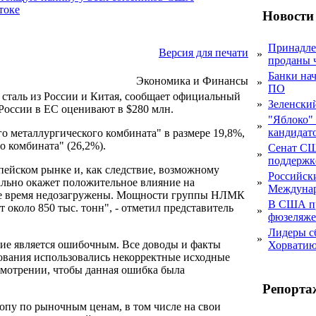
токе
Новости
Принадле
Версия для печати
»
проданы 
Банки на
Экономика и Финансы
»
ПО
сталь из России и Китая, сообщает официальный
»
Зеленски
России в ЕС оценивают в $280 млн.
"Яблоко" 
»
кандидато
 металлургического комбината" в размере 19,8%,
о комбината" (26,2%).
Сенат СШ
»
поддержке
ейском рынке и, как следствие, возможному
Российск
ально окажет положительное влияние на
»
Междунар
ее время недозагружены. Мощности группы НЛМК
В США пр
 около 850 тыс. тонн", - отметил представитель
»
фюзеляже
Лидеры с
»
ние является ошибочным. Все доводы и факты
Хорвати
ования использовались некорректные исходные
смотрении, чтобы данная ошибка была
Репорта
опу по рыночным ценам, в том числе на свои