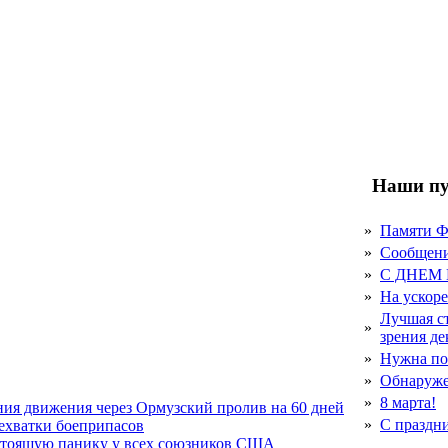
Наши пу
»
Памяти 
»
Сообщен
»
С ДНЕМ
»
На ускор
Лучшая с
»
зрения д
»
Нужна по
»
Обнаруже
»
8 марта!
ния движения через Ормузский пролив на 60 дней
»
С праздн
нехватки боеприпасов
стоящую панику у всех союзников США