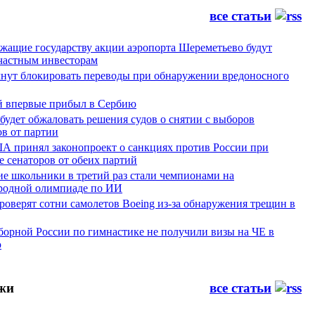
все статьи
жащие государству акции аэропорта Шереметьево будут
частным инвесторам
чнут блокировать переводы при обнаружении вредоносного
й впервые прибыл в Сербию
будет обжаловать решения судов о снятии с выборов
в от партии
А принял законопроект о санкциях против России при
 сенаторов от обеих партий
ие школьники в третий раз стали чемпионами на
одной олимпиаде по ИИ
оверят сотни самолетов Boeing из-за обнаружения трещин в
борной России по гимнастике не получили визы на ЧЕ в
ю
жи
все статьи