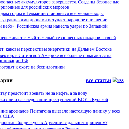
воопасных аккумуляторов завершается. Созданы безопасные
пригодные для российских морозов
аждым годом в Германии становится все меньше воды
 с украинскими дронами вступает народное ополчение
 небо». Российская армия нанесла удары по Западной
переживает самый тяжелый сезон лесных пожаров в своей
ет: каковы перспективы энергетики на Дальнем Востоке
вектор: в Латинской Америке всё больше полагаются на
инновации РФ
отовят к охоте на беспилотники
арии
все статьи
тву предстоит воевать не за нефть, а за воду
сказали о расследовании преступлений ВСУ в Курской
ние арсеналов Пентагона вызвало настоящую панику у всех
ов США
дорожный» дискурс в Армении: с дальним прицелом?
 как общаются и кому доверяют в России