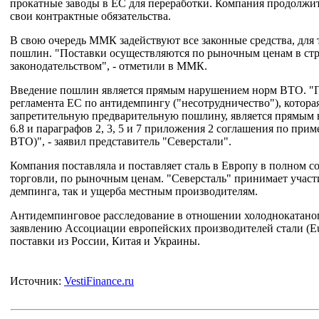
прокатные заводы в ЕС для переработки. Компания продолжит
свои контрактные обязательства.
В свою очередь ММК задействуют все законные средства, для
пошлин. "Поставки осуществляются по рыночным ценам в ст
законодательством", - отметили в ММК.
Введение пошлин является прямым нарушением норм ВТО. "Пр
регламента ЕС по антидемпингу ("несотрудничество"), котора
запретительную предварительную пошлину, является прямым н
6.8 и параграфов 2, 3, 5 и 7 приложения 2 соглашения по пр
ВТО)", - заявил представитель "Северстали".
Компания поставляла и поставляет сталь в Европу в полном 
торговли, по рыночным ценам. "Северсталь" принимает участи
демпинга, так и ущерба местным производителям.
Антидемпинговое расследование в отношении холоднокатаного
заявлению Ассоциации европейских производителей стали (Eu
поставки из России, Китая и Украины.
Источник:
VestiFinance.ru