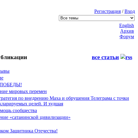
Регистрация
/
Вход
English
Архив
Форум
бликации
все статьи
Фывы
ие
 ПОБЕДЫ!
ение мировых перемен
тратегия по внедрению Маха и обрушения Телеграма с точки
екларируемых целей. И худшая
мощь сообщества
ние «сатанинской цивилизации»
иком Защитника Отечества!