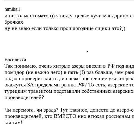
mmihail
и не только томатов)) я видел целые кучи мандаринов
5рочках
ну не знаю если только прошлогодние ящики это?))
.
Василисса
Так понимаю, очень хитрые азеры ввезли в РФ под вид
помидор (не важно чего) в пять (!) раз больше, чем ра
надзор проверит квоты, и свеже-поспевшие уже азерс
окажутся ЗА пределами рынка РФ? То есть, азерские т
турецким транзитом подставили собственных азерских 
производителей?
Чи перемога, чи зрада? Тут главное, донести до азеро-с
производителей, кто ВМЕСТО них втюхал россиянам 
квотам!