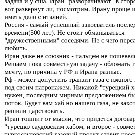
задача и у сша. Иран "разворачивают" в стор
вот развернут ли, посмотрим. Ирану проще 
иметь дело с италией.
Россия - самый успешный завоеватель после
времени(500 лет). Не стоит обманываться
"дружественными" соседями. Не с чего перс
любить.
Иран даже не союзник - пальцем не пошевеля
Решаем пока совместную задачу - обломать 
мечту, но причина у РФ и Ирана разные.
Рф - может допустить транзит газа с южного 
под своим патронажем. Никакой "турецкий х
нужен, последним мирным предложением бы
поток. Будет вам хаб но нашего газа, не захо
решили царствовать.
Иран тошнит от мысли, что придется договар
"турецко саудовским хабом, и второе - совм
туркосаудовский газовый проект ставит крес