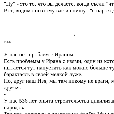
"Пу" - это то, что вы делаете, когда съели "ч
Вот, видимо поэтому вас и спишут "с парохода
.
т-кк
У нас нет проблем с Ираном.
Есть проблемы у Ирана с изями, один из кот
пытается тут напустить как можно больше т
барахтаясь в своей мелкой луже.
Но, друг наш Изя, мы там никому не враги, 
друзья.
-
У нас 536 лет опыта строительства цивилиз
народов.
Так что, спокуха:
в прекрасное далёко
Мы
на