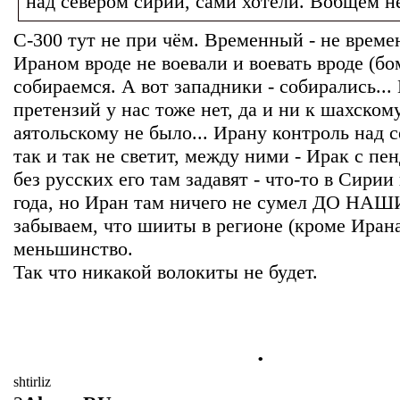
над севером сирии, сами хотели. Вобщем н
С-300 тут не при чём. Временный - не време
Ираном вроде не воевали и воевать вроде (бо
собираемся. А вот западники - собирались..
претензий у нас тоже нет, да и ни к шахскому
аятольскому не было... Ирану контроль над 
так и так не светит, между ними - Ирак с пе
без русских его там задавят - что-то в Сири
года, но Иран там ничего не сумел ДО НАШ
забываем, что шииты в регионе (кроме Ирана)
меньшинство.
Так что никакой волокиты не будет.
.
shtirliz