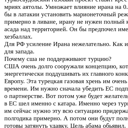
мриях аятолы. Умножает влияние ирана на 0.
бы в латакии установить марионеточный реж
примерно в ливане, ирану не нужен полный 
асада над территорией. Он бы предпочел име
хезбаллах.
Для РФ усиление Ирана нежелательно. Как и
для запада.
Почему сша не поддерживают турцию?
США очень долго сооружали концепцию, кот
энергетически поддушивать их главного конк
Европу. Эта турецкая газовая хрень им очень
времени. Им нужно сначала убедить ЕС подп
о партнерстве. Вот потом уже будет желател
в ЕС шел именно с катара. Именно через тур
им сейчас нужно эту всю ситуацию придержа
полгодика примерно. А потом они будут пол
готовы затянуть удавку. Цель абама обьявил