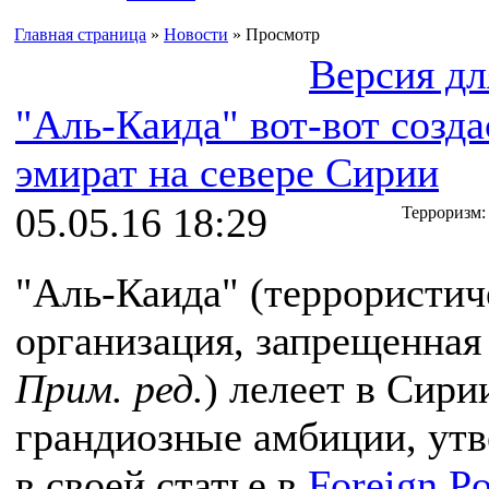
Главная страница
»
Новости
» Просмотр
Версия дл
"Аль-Каида" вот-вот созда
эмират на севере Сирии
05.05.16 18:29
Терроризм:
"Аль-Каида" (террористич
организация, запрещенная 
Прим. ред.
) лелеет в Сири
грандиозные амбиции, ут
в своей статье в
Foreign Po