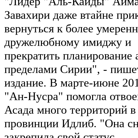
"Лидер "Аль-Каиды" Айма
Завахири даже втайне при
вернуться к более умеренн
дружелюбному имиджу и
прекратить планирование а
пределами Сирии", - пише
издание. В марте-июне 20
"Ан-Нусра" помогла отвое
Асада много территорий в
провинции Идлиб. "Она с
закрепила свой статус