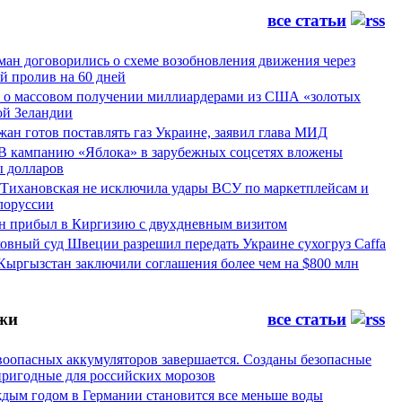
все статьи
ман договорились о схеме возобновления движения через
й пролив на 60 дней
а о массовом получении миллиардерами из США «золотых
ой Зеландии
ан готов поставлять газ Украине, заявил глава МИД
 В кампанию «Яблока» в зарубежных соцсетях вложены
 долларов
 Тихановская не исключила удары ВСУ по маркетплейсам и
лоруссии
 прибыл в Киргизию с двухдневным визитом
овный суд Швеции разрешил передать Украине сухогруз Caffa
Кыргызстан заключили соглашения более чем на $800 млн
жи
все статьи
воопасных аккумуляторов завершается. Созданы безопасные
пригодные для российских морозов
аждым годом в Германии становится все меньше воды