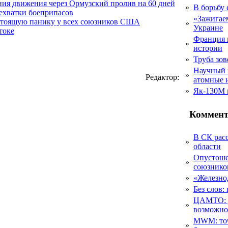
ния движения через Ормузский пролив на 60 дней
»
В борьбу
нехватки боеприпасов
«Зажигаем
стоящую панику у всех союзников США
»
Украине
токе
Франция 
»
истории
»
Труба зов
Научный 
»
Редактор:
атомные 
»
Як-130М г
Коммент
В СК рас
»
области
Опустоше
»
союзник
»
«Железно
»
Без слов:
ЦАМТО: уд
»
возможн
MWM: точ
»