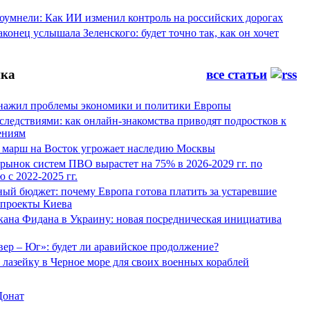
оумнели: Как ИИ изменил контроль на российских дорогах
конец услышала Зеленского: будет точно так, как он хочет
ка
все статьи
нажил проблемы экономики и политики Европы
следствиями: как онлайн-знакомства приводят подростков к
ениям
 марш на Восток угрожает наследию Москвы
рынок систем ПВО вырастет на 75% в 2026-2029 гг. по
 с 2022-2025 гг.
ый бюджет: почему Европа готова платить за устаревшие
 проекты Киева
кана Фидана в Украину: новая посредническая инициатива
ер – Юг»: будет ли аравийское продолжение?
лазейку в Черное море для своих военных кораблей
Донат