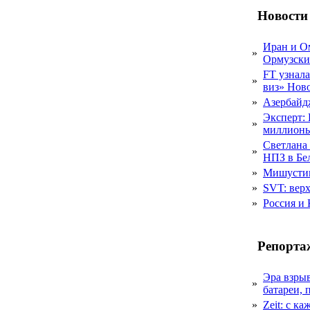
Новости
Иран и О
»
Ормузски
FT узнал
»
виз» Нов
»
Азербайдж
Эксперт:
»
миллионы
Светлана
»
НПЗ в Бе
»
Мишустин
»
SVT: верх
»
Россия и 
Репорта
Эра взры
»
батареи, 
»
Zeit: с к