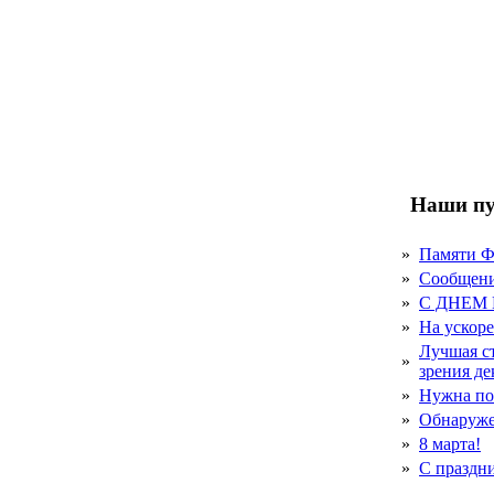
Наши пу
»
Памяти 
»
Сообщен
»
С ДНЕМ
»
На ускор
Лучшая с
»
зрения д
»
Нужна по
»
Обнаруже
»
8 марта!
»
С праздн