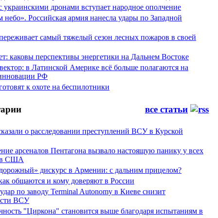
 с украинскими дронами вступает народное ополчение
 небо». Российская армия нанесла удары по Западной
переживает самый тяжелый сезон лесных пожаров в своей
ет: каковы перспективы энергетики на Дальнем Востоке
вектор: в Латинской Америке всё больше полагаются на
инновации РФ
отовят к охоте на беспилотники
арии
все статьи
сказали о расследовании преступлений ВСУ в Курской
ние арсеналов Пентагона вызвало настоящую панику у всех
ов США
дорожный» дискурс в Армении: с дальним прицелом?
 как общаются и кому доверяют в России
ар по заводу Terminal Autonomy в Киеве снизит
ости ВСУ
ность "Циркона" становится выше благодаря испытаниям в