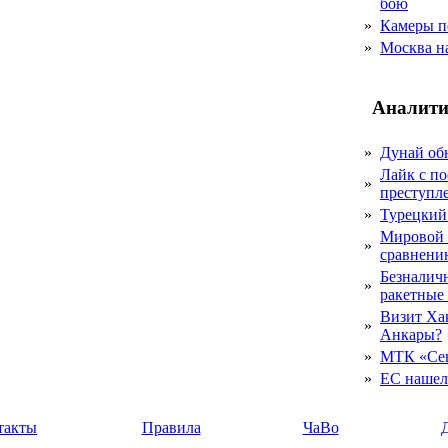
бою
»
Камеры п
»
Москва на
Аналити
»
Дунай об
Лайк с по
»
преступл
»
Турецкий
Мировой 
»
сравнению
Безналичн
»
ракетные
Визит Ха
»
Анкары?
»
МТК «Сев
»
ЕС нашел 
такты
Правила
ЧаВо