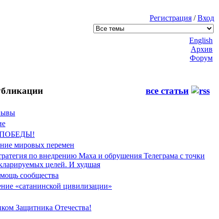
Регистрация
/
Вход
English
Архив
Форум
бликации
все статьи
Фывы
ие
 ПОБЕДЫ!
ение мировых перемен
тратегия по внедрению Маха и обрушения Телеграма с точки
екларируемых целей. И худшая
мощь сообщества
ние «сатанинской цивилизации»
иком Защитника Отечества!