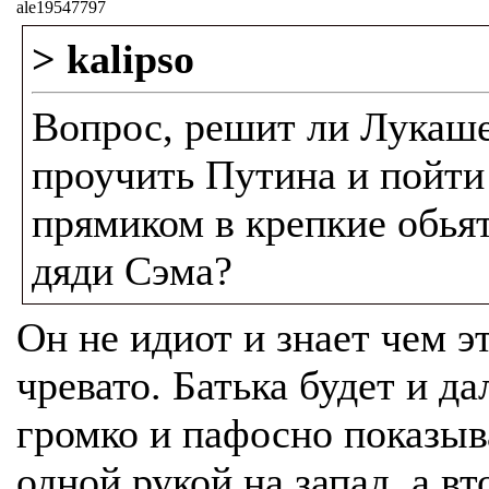
ale19547797
> kalipso
Вопрос, решит ли Лукаш
проучить Путина и пойти
прямиком в крепкие обья
дяди Сэма?
Он не идиот и знает чем э
чревато. Батька будет и д
громко и пафосно показыв
одной рукой на запад, а вт