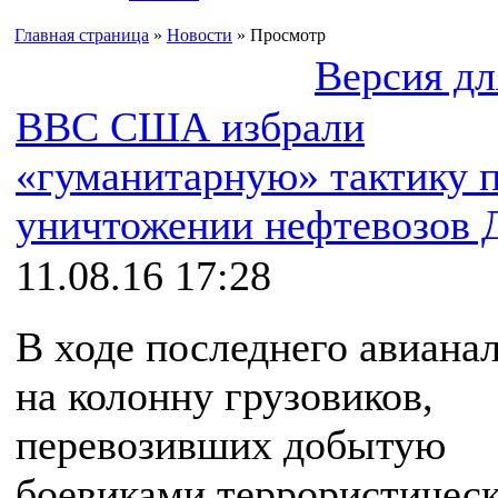
Главная страница
»
Новости
» Просмотр
Версия дл
ВВС США избрали
«гуманитарную» тактику 
уничтожении нефтевозо
11.08.16 17:28
В ходе последнего авиана
на колонну грузовиков,
перевозивших добытую
боевиками террористичес