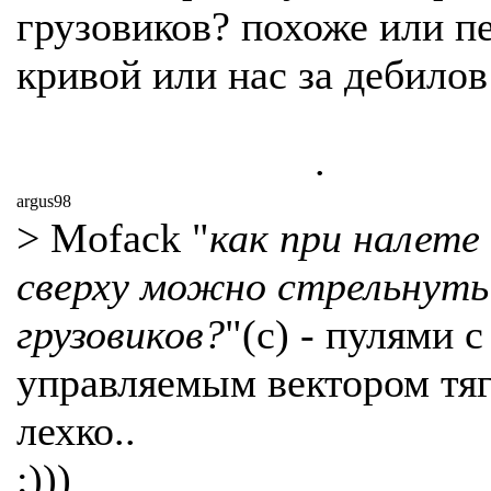
грузовиков? похоже или п
кривой или нас за дебилов
.
argus98
> Mofack "
как при налете 
сверху можно стрельнуть
грузовиков?
"(c) - пулями 
управляемым вектором тяг
лехко..
:)))