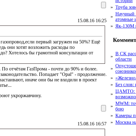
истории
»
Труба зов
Научный 
»
атомные 
15.08.16 16:25
»
Як-130М г
Коммент
 газопровод,если первый загружен на 50%? Ещё
едь они хотят возложить расходы по
адо? Хотелось бы грамотной консультации от
В СК рас
»
области
Опустоше
»
к. По отчётам ГазПрома - почти до 90% и более.
союзник
озаконодательство. Попадает "Opal" - продолжение.
»
«Железно
настаивают, иначе они бы не входили в проект
»
Без слов:
тье...
ЦАМТО: уд
»
кроют укроржавчину.
возможн
MWM: точ
»
бою
»
Камеры п
»
Москва на
15.08.16 16:57