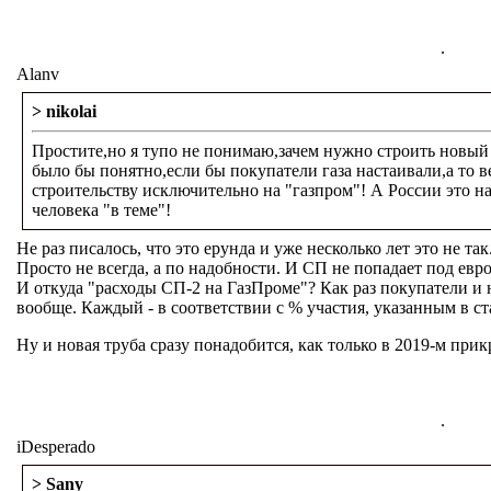
.
Alanv
> nikolai
Простите,но я тупо не понимаю,зачем нужно строить новый
было бы понятно,если бы покупатели газа настаивали,а то в
строительству исключительно на "газпром"! А России это н
человека "в теме"!
Не раз писалось, что это ерунда и уже несколько лет это не та
Просто не всегда, а по надобности. И СП не попадает под евр
И откуда "расходы СП-2 на ГазПроме"? Как раз покупатели и 
вообще. Каждый - в соответствии с % участия, указанным в ста
Ну и новая труба сразу понадобится, как только в 2019-м при
.
iDesperado
> Sany