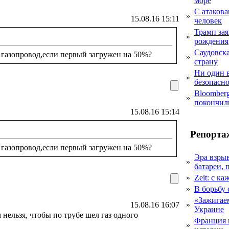
море
С атакова
»
15.08.16 15:11
человек
Трамп за
»
рождения
Саудовска
 газопровод,если первый загружен на 50%?
»
страну
Ни один 
»
безопасн
Bloomber
»
покончил
15.08.16 15:14
Репорта
 газопровод,если первый загружен на 50%?
Эра взры
»
батареи, 
»
Zeit: с к
»
В борьбу
«Зажигаем
15.08.16 16:07
»
Украине
 нельзя, чтобы по трубе шел газ одного
Франция 
»