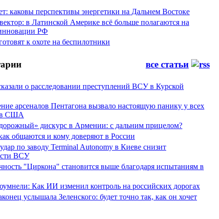
ет: каковы перспективы энергетики на Дальнем Востоке
вектор: в Латинской Америке всё больше полагаются на
инновации РФ
отовят к охоте на беспилотники
арии
все статьи
сказали о расследовании преступлений ВСУ в Курской
ние арсеналов Пентагона вызвало настоящую панику у всех
ов США
дорожный» дискурс в Армении: с дальним прицелом?
 как общаются и кому доверяют в России
ар по заводу Terminal Autonomy в Киеве снизит
ости ВСУ
ность "Циркона" становится выше благодаря испытаниям в
оумнели: Как ИИ изменил контроль на российских дорогах
конец услышала Зеленского: будет точно так, как он хочет