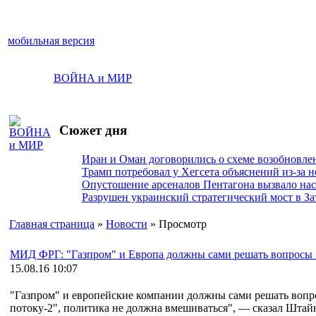
мобильная версия
ВОЙНА и МИР
Сюжет дня
Иран и Оман договорились о схеме возобновле
Трамп потребовал у Хегсета объяснений из-за 
Опустошение арсеналов Пентагона вызвало на
Разрушен украинский стратегический мост в За
Главная страница
»
Новости
» Просмотр
МИД ФРГ: "Газпром" и Европа должны сами решать вопросы 
15.08.16 10:07
"Газпром" и европейские компании должны сами решать вопр
потоку-2", политика не должна вмешиваться", — сказал Штай