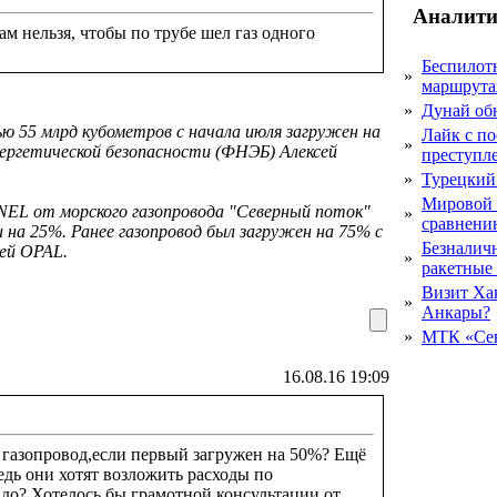
Аналити
ам нельзя, чтобы по трубе шел газ одного
Беспилот
»
маршрута
»
Дунай об
ю 55 млрд кубометров с начала июля загружен на
Лайк с по
»
ергетической безопасности (ФНЭБ) Алексей
преступл
»
Турецкий
Мировой 
NEL от морского газопровода "Северный поток"
»
сравнению
на 25%. Ранее газопровод был загружен на 75% с
Безналичн
ей OPAL.
»
ракетные
Визит Ха
»
Анкары?
»
МТК «Сев
16.08.16 19:09
 газопровод,если первый загружен на 50%? Ещё
едь они хотят возложить расходы по
адо? Хотелось бы грамотной консультации от