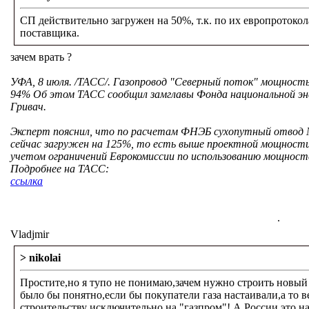
СП действительно загружен на 50%, т.к. по их европротокол
поставщика.
зачем врать ?
УФА, 8 июля. /ТАСС/. Газопровод "Северный поток" мощность
94% Об этом ТАСС сообщил замглавы Фонда национальной эн
Гривач.
Эксперт пояснил, что по расчетам ФНЭБ сухопутный отвод 
сейчас загружен на 125%, то есть выше проектной мощности 
учетом ограничений Еврокомиссии по использованию мощност
Подробнее на ТАСС:
ссылка
.
Vladjmir
> nikolai
Простите,но я тупо не понимаю,зачем нужно строить новый
было бы понятно,если бы покупатели газа настаивали,а то в
строительству исключительно на "газпром"! А России это н