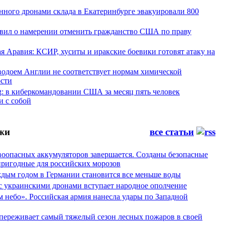
нного дронами склада в Екатеринбурге эвакуировали 800
явил о намерении отменить гражданство США по праву
я Аравия: КСИР, хуситы и иракские боевики готовят атаку на
водоем Англии не соответствует нормам химической
ости
g: в киберкомандовании США за месяц пять человек
и с собой
жи
все статьи
воопасных аккумуляторов завершается. Созданы безопасные
пригодные для российских морозов
аждым годом в Германии становится все меньше воды
 с украинскими дронами вступает народное ополчение
 небо». Российская армия нанесла удары по Западной
переживает самый тяжелый сезон лесных пожаров в своей