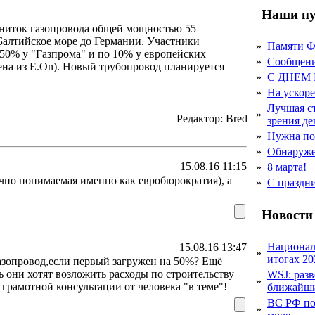
Наши пу
 ниток газопровода общей мощностью 55
 Балтийское море до Германии. Участники
»
Памяти 
 50% у "Газпрома" и по 10% у европейских
»
Сообщен
елена из E.On). Новый трубопровод планируется
»
С ДНЕМ
»
На ускор
Лучшая с
»
Редактор: Bred
зрения д
»
Нужна по
»
Обнаруже
15.08.16 11:15
»
8 марта!
чно понимаемая именно как евробюрократия), а
»
С праздн
Новости
Национал
15.08.16 13:47
»
итогах 20
азопровод,если первый загружен на 50%? Ещё
ь они хотят возложить расходы по строительству
WSJ: раз
»
 грамотной консультации от человека "в теме"!
ближайши
ВС РФ пор
»