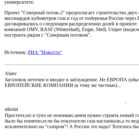
университете.
Проект "Северный поток-2" предполагает строительство двух
миллиардов кубометров газа в год от побережья России через
договаривались о следующем распределении долей в проекте:
компаний OMV, BASF (Wintershall), Engie, Shell, Uniper (выд
построить рядом с "Северным потоком".
Источник:
РИА "Новости"
Alanv
Заголовок неточен и вводит в заблуждение. Не ЕВРОПА (обы
ЕВРОПЕЙСКИЕ КОМПАНИИ (к тому же частные)...
.
nikolai
Простите,но я тупо не понимаю,зачем нужно строить новый г
было бы понятно,если бы покупатели газа настаивали,а то вед
исключительно на "газпром"! А России это надо? Хотелось бы