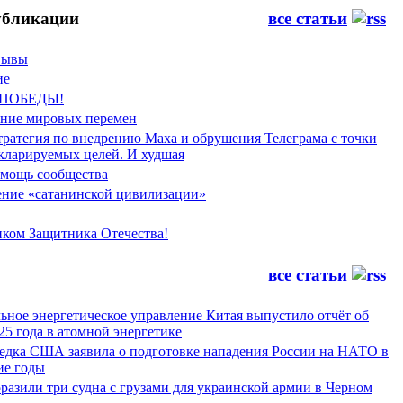
бликации
все статьи
Фывы
ие
 ПОБЕДЫ!
ение мировых перемен
тратегия по внедрению Маха и обрушения Телеграма с точки
екларируемых целей. И худшая
мощь сообщества
ние «сатанинской цивилизации»
иком Защитника Отечества!
все статьи
ьное энергетическое управление Китая выпустило отчёт об
25 года в атомной энергетике
ведка США заявила о подготовке нападения России на НАТО в
е годы
азили три судна с грузами для украинской армии в Черном