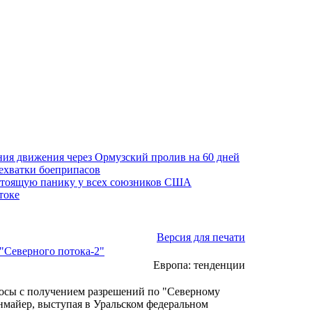
ния движения через Ормузский пролив на 60 дней
нехватки боеприпасов
стоящую панику у всех союзников США
токе
Версия для печати
"Северного потока-2"
Европа: тенденции
осы с получением разрешений по "Северному
нмайер, выступая в Уральском федеральном