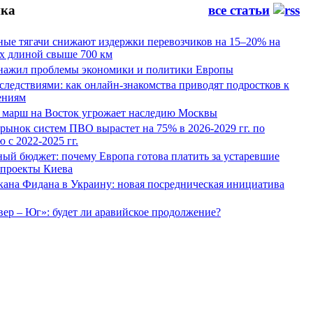
ка
все статьи
ные тягачи снижают издержки перевозчиков на 15–20% на
х длиной свыше 700 км
нажил проблемы экономики и политики Европы
следствиями: как онлайн-знакомства приводят подростков к
ениям
 марш на Восток угрожает наследию Москвы
рынок систем ПВО вырастет на 75% в 2026-2029 гг. по
 с 2022-2025 гг.
ый бюджет: почему Европа готова платить за устаревшие
 проекты Киева
кана Фидана в Украину: новая посредническая инициатива
ер – Юг»: будет ли аравийское продолжение?