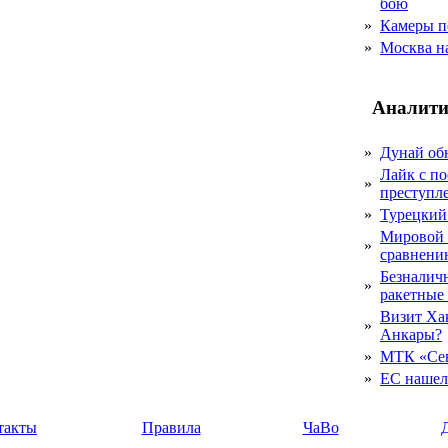
бою
»
Камеры п
»
Москва на
Аналити
»
Дунай об
Лайк с по
»
преступл
»
Турецкий
Мировой 
»
сравнению
Безналичн
»
ракетные
Визит Ха
»
Анкары?
»
МТК «Сев
»
ЕС нашел 
такты
Правила
ЧаВо