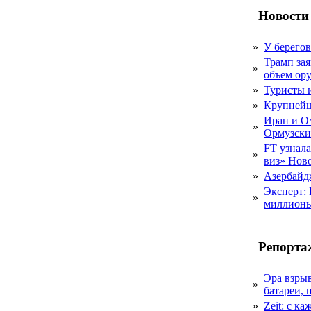
Новости
»
У берегов
Трамп за
»
объем ор
»
Туристы 
»
Крупнейш
Иран и О
»
Ормузски
FT узнал
»
виз» Нов
»
Азербайдж
Эксперт:
»
миллионы
Репорта
Эра взры
»
батареи, 
»
Zeit: с к