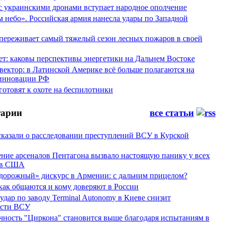
 с украинскими дронами вступает народное ополчение
 небо». Российская армия нанесла удары по Западной
переживает самый тяжелый сезон лесных пожаров в своей
ет: каковы перспективы энергетики на Дальнем Востоке
вектор: в Латинской Америке всё больше полагаются на
инновации РФ
отовят к охоте на беспилотники
арии
все статьи
сказали о расследовании преступлений ВСУ в Курской
ние арсеналов Пентагона вызвало настоящую панику у всех
ов США
дорожный» дискурс в Армении: с дальним прицелом?
 как общаются и кому доверяют в России
ар по заводу Terminal Autonomy в Киеве снизит
ости ВСУ
ность "Циркона" становится выше благодаря испытаниям в