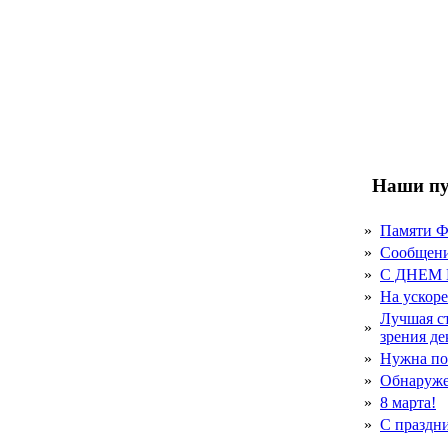
Наши пу
»
Памяти 
»
Сообщен
»
С ДНЕМ
»
На ускор
Лучшая с
»
зрения д
»
Нужна по
»
Обнаруже
»
8 марта!
»
С праздн