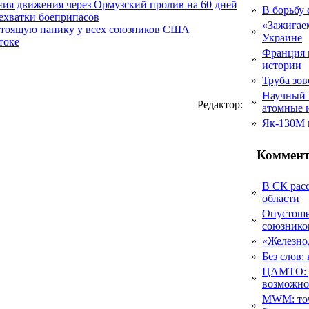
ния движения через Ормузский пролив на 60 дней
»
В борьбу
нехватки боеприпасов
«Зажигаем
стоящую панику у всех союзников США
»
Украине
токе
Франция 
»
истории
»
Труба зов
Научный 
»
Редактор:
атомные 
»
Як-130М г
Коммент
В СК рас
»
области
Опустоше
»
союзник
»
«Железно
»
Без слов:
ЦАМТО: уд
»
возможн
MWM: точ
»