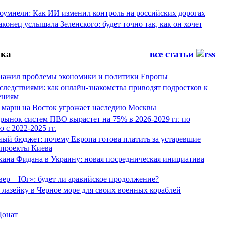
оумнели: Как ИИ изменил контроль на российских дорогах
конец услышала Зеленского: будет точно так, как он хочет
ка
все статьи
нажил проблемы экономики и политики Европы
следствиями: как онлайн-знакомства приводят подростков к
ениям
 марш на Восток угрожает наследию Москвы
рынок систем ПВО вырастет на 75% в 2026-2029 гг. по
 с 2022-2025 гг.
ый бюджет: почему Европа готова платить за устаревшие
 проекты Киева
кана Фидана в Украину: новая посредническая инициатива
ер – Юг»: будет ли аравийское продолжение?
лазейку в Черное море для своих военных кораблей
Донат