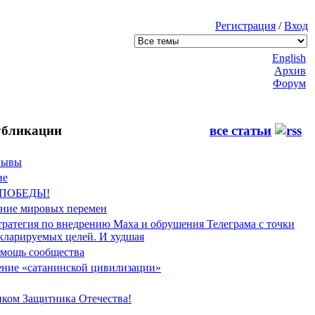
Регистрация
/
Вход
English
Архив
Форум
бликации
все статьи
Фывы
ие
 ПОБЕДЫ!
ение мировых перемен
тратегия по внедрению Маха и обрушения Телеграма с точки
екларируемых целей. И худшая
мощь сообщества
ние «сатанинской цивилизации»
иком Защитника Отечества!