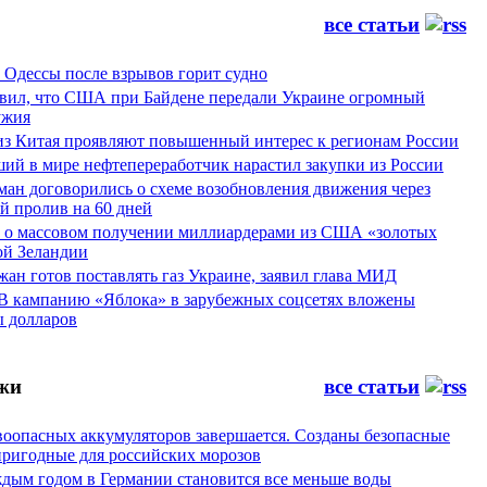
все статьи
 Одессы после взрывов горит судно
явил, что США при Байдене передали Украине огромный
ужия
из Китая проявляют повышенный интерес к регионам России
ий в мире нефтепереработчик нарастил закупки из России
ман договорились о схеме возобновления движения через
й пролив на 60 дней
а о массовом получении миллиардерами из США «золотых
ой Зеландии
ан готов поставлять газ Украине, заявил глава МИД
 В кампанию «Яблока» в зарубежных соцсетях вложены
 долларов
жи
все статьи
воопасных аккумуляторов завершается. Созданы безопасные
пригодные для российских морозов
аждым годом в Германии становится все меньше воды