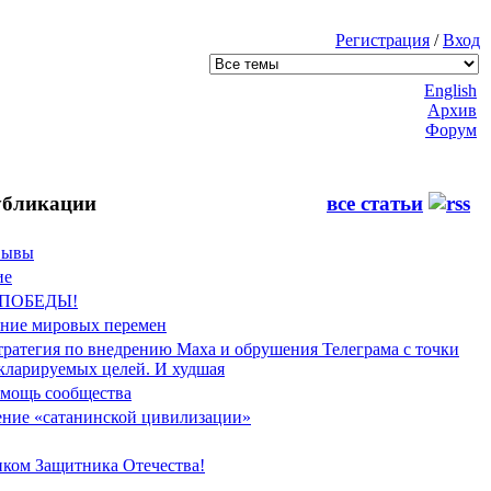
Регистрация
/
Вход
English
Архив
Форум
бликации
все статьи
Фывы
ие
 ПОБЕДЫ!
ение мировых перемен
тратегия по внедрению Маха и обрушения Телеграма с точки
екларируемых целей. И худшая
мощь сообщества
ние «сатанинской цивилизации»
иком Защитника Отечества!