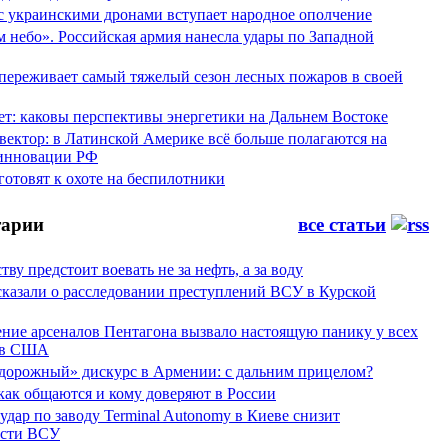
 с украинскими дронами вступает народное ополчение
 небо». Российская армия нанесла удары по Западной
переживает самый тяжелый сезон лесных пожаров в своей
ет: каковы перспективы энергетики на Дальнем Востоке
вектор: в Латинской Америке всё больше полагаются на
инновации РФ
отовят к охоте на беспилотники
арии
все статьи
тву предстоит воевать не за нефть, а за воду
сказали о расследовании преступлений ВСУ в Курской
ние арсеналов Пентагона вызвало настоящую панику у всех
ов США
дорожный» дискурс в Армении: с дальним прицелом?
 как общаются и кому доверяют в России
ар по заводу Terminal Autonomy в Киеве снизит
ости ВСУ