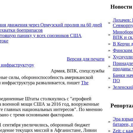
Новости
Лихачев:
»
ния движения через Ормузский пролив на 60 дней
Севморпу
нехватки боеприпасов
Миноборо
»
стоящую панику у всех союзников США
ВПК и ск
токе
»
В Керчи д
»
Финским 
»
Хуснулли
Версия для печати
Принадле
 инфраструктуру
»
проданы 
Армия, ВПК, спецслужбы
Банки на
нные силы, обороноспособность американской
»
ПО
ая инфраструктура разваливается, пишет
The
»
Зеленски
 Соединенные Штаты столкнулись с "атрофией
са военной мощи США за 2016 год, вооруженные
Репорта
ите главных национальных интересов". По мнению
язано с тремя основными факторами.
Эра взры
»
батареи, 
 11 сентября увеличились, оборонный бюджет
ведение текущих миссий в Афганистане, Ливии
»
Zeit: с к