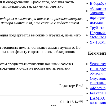
 и оборудования. Кроме того, большая часть
»
В борьбу
 чем ожидалось, так как ее непрерывно
«Зажигаем
»
Украине
Франция 
латформы и системы, а также на разваливающуюся
»
истории
 автора материала, это связано с недостатком
»
Труба зов
Научный 
»
иация подвергается высоким нагрузкам, из-за чего
атомные 
»
Як-130М г
готовность пехоты оставляет желать лучшего. По
товы к конфликту с противником, обладающим
Коммент
»
Человечес
 этом среднестатистический военный самолет
 воздушных судов не поспевают за темпами
В СК рас
»
области
Опустоше
»
союзник
Редактор: Bred
»
«Железно
»
Без слов:
ЦАМТО: уд
»
01.10.16 14:55
возможн