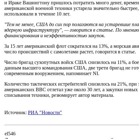
и Ираке Вашингтону пришлось потратить много денег, времени
американской военной техники устарела значительно быстрее,
использовали в течение 10 лет.
"Тем не менее, США до сих пор полагаются на устаревшие п
ядерную инфраструктуру", — говорится в статье. По мнению
финансирования и неэффективностью закупок.
За 15 лет американский флот сократился на 13%, а морская ав
число происшествий с самолетами растет, говорится в статье.
Число бригад сухопутных войск США снизилось на 11%, а бое
данным высшего командования США, две трети бригад не го
современным вооружением, напоминает NI.
Количество тактических истребителей снизилось на 21%, при
американских ВВС отлетал уже около 30 лет, а закупки новых
списывания техники, резюмирует автор материала.
Источник:
РИА "Новости"
el546