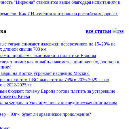
ность "Циркона" становится выше благодаря испытаниям в
оумнели: Как ИИ изменил контроль на российских дорогах
ка
все статьи
ные тягачи снижают издержки перевозчиков на 15–20% на
х длиной свыше 700 км
нажил проблемы экономики и политики Европы
следствиями: как онлайн-знакомства приводят подростков к
ениям
 марш на Восток угрожает наследию Москвы
рынок систем ПВО вырастет на 75% в 2026-2029 гг. по
 с 2022-2025 гг.
ый бюджет: почему Европа готова платить за устаревшие
 проекты Киева
кана Фидана в Украину: новая посредническая инициатива
ер – Юг»: будет ли аравийское продолжение?
Донат