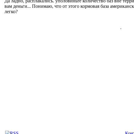
Да ладно, расплакались. уполовиньте количество баз вне терр
вам деньги... Понимаю, что от этого кормовая база американск
легко?
.
Кон