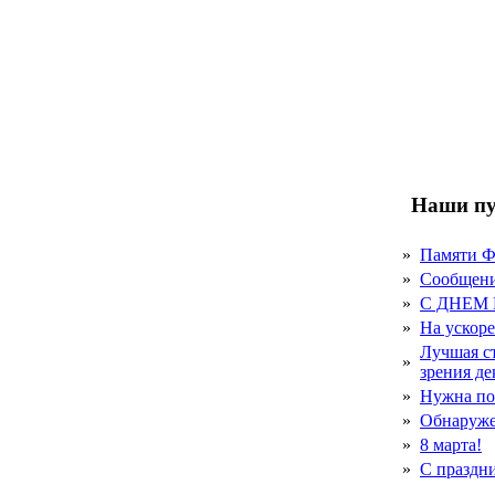
Наши пу
»
Памяти 
»
Сообщен
»
С ДНЕМ
»
На ускор
Лучшая с
»
зрения д
»
Нужна по
»
Обнаруже
»
8 марта!
»
С праздн