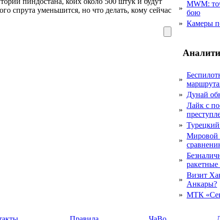
итории пиндостана, коих около 500 штук и будут
MWM: точ
»
ого спрута уменьшится, но что делать, кому сейчас
бою
»
Камеры п
Аналити
Беспилот
»
маршрута
»
Дунай об
Лайк с по
»
преступл
»
Турецкий
Мировой 
»
сравнению
Безналичн
»
ракетные
Визит Ха
»
Анкары?
»
МТК «Сев
такты
Правила
ЧаВо