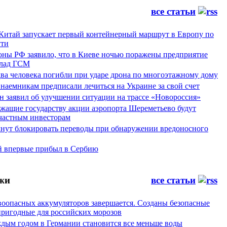
все статьи
 Китай запускает первый контейнерный маршрут в Европу по
ти
ны РФ заявило, что в Киеве ночью поражены предприятие
лад ГСМ
ва человека погибли при ударе дрона по многоэтажному дому
наемникам предписали лечиться на Украине за свой счет
н заявил об улучшении ситуации на трассе «Новороссия»
жащие государству акции аэропорта Шереметьево будут
частным инвесторам
чнут блокировать переводы при обнаружении вредоносного
й впервые прибыл в Сербию
жи
все статьи
воопасных аккумуляторов завершается. Созданы безопасные
пригодные для российских морозов
аждым годом в Германии становится все меньше воды