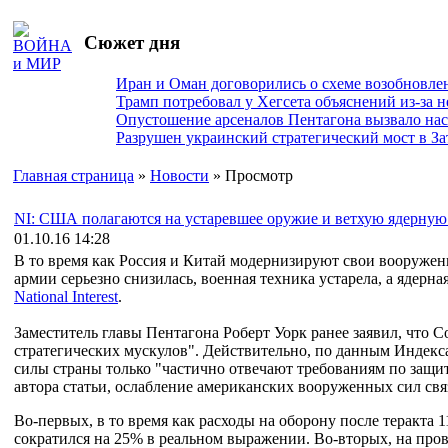
Сюжет дня
Иран и Оман договорились о схеме возобновле
Трамп потребовал у Хегсета объяснений из-за 
Опустошение арсеналов Пентагона вызвало на
Разрушен украинский стратегический мост в За
Главная страница
»
Новости
» Просмотр
NI: США полагаются на устаревшее оружие и ветхую ядерную
01.10.16 14:28
В то время как Россия и Китай модернизируют свои вооруже
армии серьезно снизилась, военная техника устарела, а ядерн
National Interest
.
Заместитель главы Пентагона Роберт Уорк ранее заявил, что
стратегических мускулов". Действительно, по данным Индек
силы страны только "частично отвечают требованиям по защ
автора статьи, ослабление американских вооруженных сил св
Во-первых, в то время как расходы на оборону после теракта
сократился на 25% в реальном выражении. Во-вторых, на про