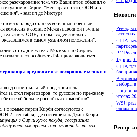
»
С праздн
окое разочарование тем, что Вашингтон объявил о
ю ситуации в Сирии. "Невзирая на это, ООН и в
ешения", - заявил де Мистура.
Новости
рийского народа стал бесконечный военный
Рекорды 
ная комиссия в составе Международной группы
»
регионах
дательством ООН, чтобы "содействовать
 оказавшимся в самом уязвимом положении".
США начал
»
партнера
ании сотрудничества с Москвой по Сирии.
»
ВС Росси
е назвали неспособность РФ придерживаться
»
Турция, 
США план
»
 американцы предпочитают похоронные мешки и
боеприпа
Верховный
»
выборы в
я, когда официальный представитель
Национал
тся за стол переговоров, то русские по-прежнему
»
итогах 20
т сбито ещё больше российских самолётов".
WSJ: раз
»
ближайши
, но комментарии Кирби согласуются с
ОН 21 сентября, где госсекретарь Джон Керри
ситуация в Сирии хуже некуда, совершенно
победу военным путём. Это может быть как
Репорта