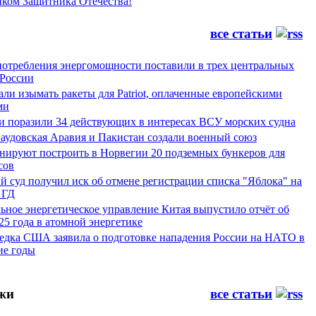
иком Защитника Отечества!
все статьи
потребления энергомощности поставили в трех центральных
 России
и изымать ракеты для Patriot, оплаченные европейскими
ми
и поразили 34 действующих в интересах ВСУ морских судна
Саудовская Аравия и Пакистан создали военный союз
ируют построить в Норвегии 20 подземных бункеров для
сов
 суд получил иск об отмене регистрации списка "Яблока" на
 ГД
ьное энергетическое управление Китая выпустило отчёт об
25 года в атомной энергетике
ведка США заявила о подготовке нападения России на НАТО в
е годы
жи
все статьи