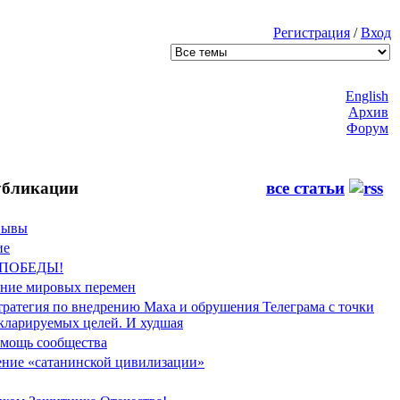
Регистрация
/
Вход
English
Архив
Форум
бликации
все статьи
Фывы
ие
 ПОБЕДЫ!
ение мировых перемен
тратегия по внедрению Маха и обрушения Телеграма с точки
екларируемых целей. И худшая
мощь сообщества
ние «сатанинской цивилизации»