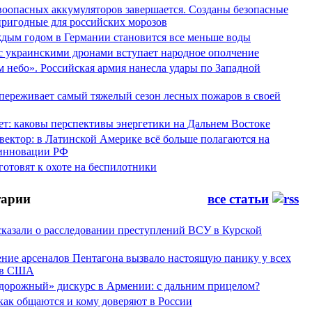
воопасных аккумуляторов завершается. Созданы безопасные
пригодные для российских морозов
аждым годом в Германии становится все меньше воды
 с украинскими дронами вступает народное ополчение
 небо». Российская армия нанесла удары по Западной
переживает самый тяжелый сезон лесных пожаров в своей
ет: каковы перспективы энергетики на Дальнем Востоке
вектор: в Латинской Америке всё больше полагаются на
инновации РФ
отовят к охоте на беспилотники
арии
все статьи
сказали о расследовании преступлений ВСУ в Курской
ние арсеналов Пентагона вызвало настоящую панику у всех
ов США
дорожный» дискурс в Армении: с дальним прицелом?
 как общаются и кому доверяют в России