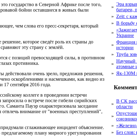
Эра взры
это государство в Северной Африке после того,
»
батареи, 
 кровавой бойни оставшиеся в живых были
»
Zeit: с к
»
В борьбу
щее, чем слова его пресс-секретаря, который
«Зажигаем
»
Украине
решение, которое сведёт роль их страны до
Франция 
»
сравняют эту страну с землёй.
истории
»
Труба зов
ются с позиций превосходящей силы, в противном
Научный 
глазах противника.
»
атомные 
»
Як-130М г
ы действовали очень зрело, предложив решения,
чено оскорблениями и насмешками, как видно из
 17 сентября 2016 года.
Коммент
ссийскому коллеге в проведении встречи
 запросила о встрече после гибели сирийских
В СК рас
»
ого. Саманта Пауэр охарактеризовала заседание
области
ы отвлечь внимание от "военных преступлений",
Опустоше
»
союзник
»
«Железно
 придумали сглаживающее инцидент объяснение.
»
Без слов:
по предлагаемому плану мирного урегулирования