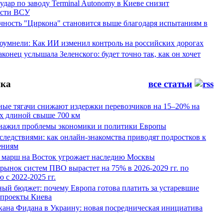
ар по заводу Terminal Autonomy в Киеве снизит
ости ВСУ
ность "Циркона" становится выше благодаря испытаниям в
оумнели: Как ИИ изменил контроль на российских дорогах
конец услышала Зеленского: будет точно так, как он хочет
ка
все статьи
ные тягачи снижают издержки перевозчиков на 15–20% на
х длиной свыше 700 км
нажил проблемы экономики и политики Европы
следствиями: как онлайн-знакомства приводят подростков к
ениям
 марш на Восток угрожает наследию Москвы
рынок систем ПВО вырастет на 75% в 2026-2029 гг. по
 с 2022-2025 гг.
ый бюджет: почему Европа готова платить за устаревшие
 проекты Киева
кана Фидана в Украину: новая посредническая инициатива