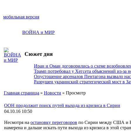
мобильная версия
ВОЙНА и МИР
Сюжет дня
Иран и Оман договорились о схеме возобновле
Трамп потребовал у Хегсета объяснений из-за 
Опустошение арсеналов Пентагона вызвало на
Разрушен украинский стратегический мост в За
Главная страница
»
Новости
» Просмотр
ООН продолжит поиск путей выхода из кризиса в Сирии
04.10.16 10:50
Несмотря на
остановку переговоров
по Сирии между США и Р
намерена и дальше искать пути выхода из кризиса в этой ст