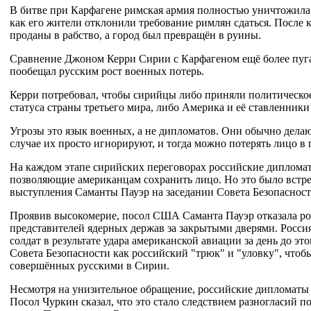
В битве при Карфагене римская армия полностью уничтожила 
как его жители отклонили требование римлян сдаться. После
проданы в рабство, а город был превращён в руины.
Сравнение Джоном Керри Сирии с Карфагеном ещё более пугаю
пообещал русским рост военных потерь.
Керри потребовал, чтобы сирийцы либо приняли политическое 
статуса страны третьего мира, либо Америка и её ставленники 
Угрозы это язык военных, а не дипломатов. Они обычно дела
случае их просто игнорируют, и тогда можно потерять лицо в 
На каждом этапе сирийских переговорах российские дипломат
позволяющие американцам сохранить лицо. Но это было встре
выступления Саманты Пауэр на заседании Совета Безопасности
Проявив высокомерие, посол США Саманта Пауэр отказала ро
представителей ядерных держав за закрытыми дверями. Россия
солдат в результате удара американской авиации за день до эт
Совета Безопасности как российский "трюк" и "уловку", чтоб
совершённых русскими в Сирии.
Несмотря на унизительное обращение, российские дипломаты
Посол Чуркин сказал, что это стало следствием разногласий 