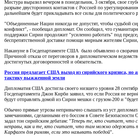
Мистура выразил вечером в понедельник, 3 октября, свое глуб
разрыве двусторонних контактов с Россией по урегулировани
дальнейшем будет прикладывать все силы для политического р
"Объединенные Нации никогда не допустят, чтобы судьбой си
конфликт", - пообещал дипломат. Он сообщил, что гуманитар
поддержки Сирии продолжит "усиленно работать" под предсе
беспрепятственной доставке помощи мирным жителям Сирии,
Накануне в Госдепартаменте США было объявлено о сворачив
Причиной отказа от переговоров в дипломатическом ведомств
достигнутых договоренностей и обязательств.
Россия предлагает США выход из сирийского кризиса, но
тактику выжженной земли
Дипломатия США достигла своего низшего уровня 28 сентябр
Госдепартамента Джон Кирби заявил, что если Россия не вернё
будут отправлять домой из Сирии мешки с грузом-200 и "буде
Обычно прямые угрозы непривычно слышать из уст дипломата
замечаниями, сделанными его боссом в Совете Безопасности О
задал тон сирийским дебатам: "
Теперь те, кто считает, что 
неправы, как и те, кто считает, что там можно одержать 
Карфаген для римлян, если это называть победой
".