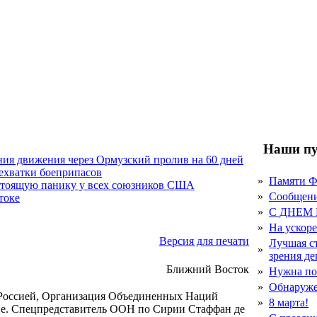
Наши пу
ния движения через Ормузский пролив на 60 дней
нехватки боеприпасов
»
Памяти 
стоящую панику у всех союзников США
»
Сообщен
токе
»
С ДНЕМ
»
На ускор
Версия для печати
Лучшая с
»
зрения д
Ближний Восток
»
Нужна по
»
Обнаруже
оссией, Организация Объединенных Наций
»
8 марта!
ране. Спецпредставитель ООН по Сирии Стаффан де