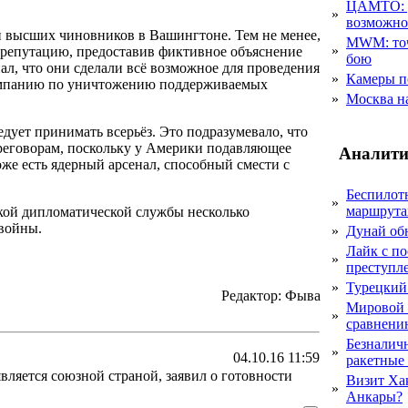
ЦАМТО: уд
»
возможн
ди высших чиновников в Вашингтоне. Тем не менее,
MWM: точ
»
репутацию, предоставив фиктивное объяснение
бою
ал, что они сделали всё возможное для проведения
»
Камеры п
кампанию по уничтожению поддерживаемых
»
Москва на
едует принимать всерьёз. Это подразумевало, что
реговорам, поскольку у Америки подавляющее
Аналити
оже есть ядерный арсенал, способный смести с
Беспилот
»
маршрута
кой дипломатической службы несколько
 войны.
»
Дунай об
Лайк с по
»
преступл
»
Турецкий
Редактор: Фыва
Мировой 
»
сравнению
Безналичн
»
04.10.16 11:59
ракетные
вляется союзной страной, заявил о готовности
Визит Ха
»
Анкары?