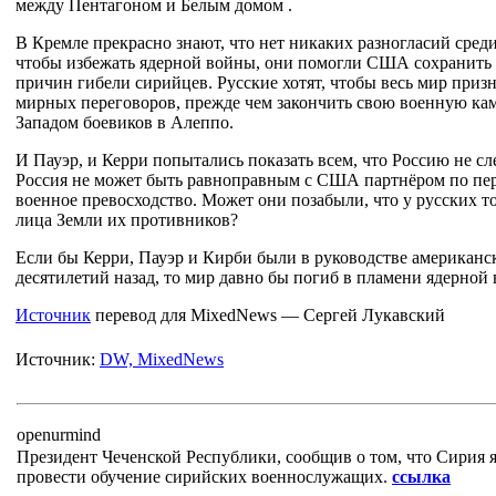
между Пентагоном и Белым домом .
В Кремле прекрасно знают, что нет никаких разногласий сре
чтобы избежать ядерной войны, они помогли США сохранить 
причин гибели сирийцев. Русские хотят, чтобы весь мир призн
мирных переговоров, прежде чем закончить свою военную 
Западом боевиков в Алеппо.
И Пауэр, и Керри попытались показать всем, что Россию не сл
Россия не может быть равноправным с США партнёром по пе
военное превосходство. Может они позабыли, что у русских т
лица Земли их противников?
Если бы Керри, Пауэр и Кирби были в руководстве американс
десятилетий назад, то мир давно бы погиб в пламени ядерной
Источник
перевод для MixedNews — Сергей Лукавский
Источник:
DW, MixedNews
openurmind
Президент Чеченской Республики, сообщив о том, что Сирия я
провести обучение сирийских военнослужащих.
ссылка