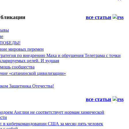
бликации
все статьи
Фывы
ие
 ПОБЕДЫ!
ение мировых перемен
тратегия по внедрению Маха и обрушения Телеграма с точки
екларируемых целей. И худшая
мощь сообщества
ние «сатанинской цивилизации»
иком Защитника Отечества!
все статьи
водоем Англии не соответствует нормам химической
ости
g: в киберкомандовании США за месяц пять человек
и с собой