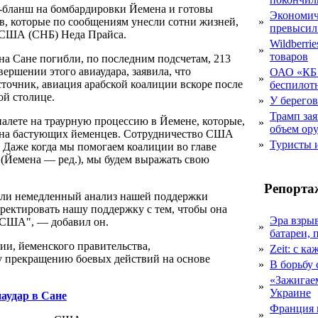
т-бланш на бомбардировки Йемена и готовы
Экономич
в, которые по сообщениям унесли сотни жизней,
»
превысил
и США (СНБ) Неда Прайса.
Wildberri
»
товаров
ена Сане погибли, по последним подсчетам, 213
ершении этого авиаудара, заявила, что
ОАО «КБ 
»
точник, авиация арабской коалиции вскоре после
беспилот
ой столице.
»
У берегов
Трамп за
алете на траурную процессию в Йемене, которые,
»
объем ор
й на бастующих йеменцев. Сотрудничество США
»
Туристы 
. Даже когда мы помогаем коалиции во главе
 (Йемена — ред.), мы будем выражать свою
Репорта
али немедленный анализ нашей поддержки
ректировать нашу поддержку с тем, чтобы она
Эра взры
 США", — добавил он.
»
батареи, 
и, йеменского правительства,
»
Zeit: с к
у прекращению боевых действий на основе
»
В борьбу
«Зажигаем
»
Украине
аудар в Сане
Франция 
»