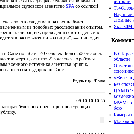
рудничать с США для расследования авиаудара
истории
ициальное саудовское агентство
SPA
со ссылкой
»
Труба зов
Научный 
»
атомные 
 указало, что следственная группа будет
»
Як-130М г
 извлеченным из подобных расследований опытом.
военных операциях, проведенных в тот день и в
аходится в распоряжении коалиции", — приводит
Коммент
и в Сане погибли 140 человек. Более 500 человек
В СК рас
»
чество жертв достигло 213 человек. Арабская
области
ным военного источника агентства Sputnik,
Опустоше
»
ю нанесла пять ударов по Сане.
союзник
»
«Железно
Редактор: Фыва
»
Без слов:
ЦАМТО: уд
»
возможн
09.10.16 10:55
MWM: точ
»
, которая будет повторена при последующих
бою
публику.
»
Камеры п
»
Москва на