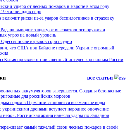
еский ущерб от лесных пожаров в Европе в этом году
 19 миллиардов евро
es включит риски из-за ударов беспилотников в страховку
Радар» выводит защиту от высокоточного оружия и
ных угроз на новый уровень
 Одессы после взрывов горит судно
явил, что США при Байдене передали Украине огромный
ужия
из Китая проявляют повышенный интерес к регионам России
жи
все статьи
воопасных аккумуляторов завершается. Созданы безопасные
пригодные для российских морозов
аждым годом в Германии становится все меньше воды
 с украинскими дронами вступает народное ополчение
 небо». Российская армия нанесла удары по Западной
переживает самый тяжелый сезон лесных пожаров в своей