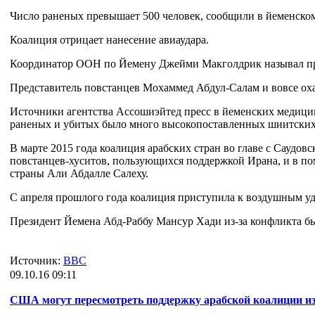
Число раненых превышает 500 человек, сообщили в йеменско
Коалиция отрицает нанесение авиаудара.
Координатор ООН по Йемену Джейми Макголдрик называл п
Представитель повстанцев Мохаммед Абдул-Салам и вовсе оха
Источники агентства Ассошиэйтед пресс в йеменских медицин
раненых и убитых было много высокопоставленных шиитских
В марте 2015 года коалиция арабских стран во главе с Саудов
повстанцев-хуситов, пользующихся поддержкой Ирана, и в п
страны Али Абдалле Салеху.
С апреля прошлого года коалиция приступила к воздушным уд
Президент Йемена Абд-Раббу Мансур Хади из-за конфликта б
Источник:
BBC
09.10.16 09:11
США могут пересмотреть поддержку арабской коалиции из-