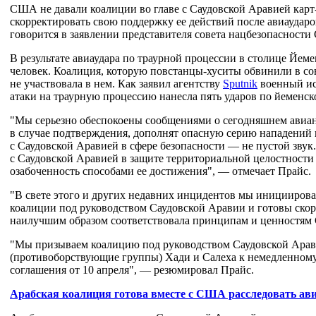
США не давали коалиции во главе с Саудовской Аравией кар
скорректировать свою поддержку ее действий после авиаударо
говорится в заявлении представителя совета нацбезопасност
В результате авиаудара по траурной процессии в столице Йем
человек. Коалиция, которую повстанцы-хуситы обвинили в сов
не участвовала в нем. Как заявил агентству
Sputnik
военный ис
атаки на траурную процессию нанесла пять ударов по йеменск
"Мы серьезно обеспокоены сообщениями о сегодняшнем авиан
в случае подтверждения, дополнят опасную серию нападени
с Саудовской Аравией в сфере безопасности — не пустой звук
с Саудовской Аравией в защите территориальной целостности
озабоченность способами ее достижения", — отмечает Прайс.
"В свете этого и других недавних инцидентов мы иницииров
коалиции под руководством Саудовской Аравии и готовы скор
наилучшим образом соответствовала принципам и ценностям
"Мы призываем коалицию под руководством Саудовской Арави
(противоборствующие группы) Хади и Салеха к немедленном
соглашения от 10 апреля", — резюмировал Прайс.
Арабская коалиция готова вместе с США расследовать ави