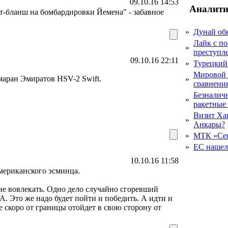
09.10.16 14:53
Аналити
т-бланш на бомбардировки Йемена" - забавное
»
Дунай об
Лайк с по
»
преступл
09.10.16 22:11
»
Турецкий
Мировой 
маран Эмиратов HSV-2 Swift.
»
сравнению
Безналичн
»
ракетные
Визит Ха
»
Анкары?
»
МТК «Сев
»
ЕС нашел 
10.10.16 11:58
американского эсминца.
не вовлекать. Одно дело случайно сгоревший
А. Это же надо будет пойти и победить. А идти и
е скоро от границы отойдет в свою сторону от