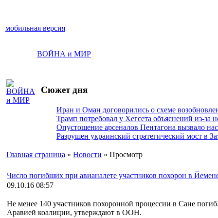
мобильная версия
ВОЙНА и МИР
Сюжет дня
Иран и Оман договорились о схеме возобновле
Трамп потребовал у Хегсета объяснений из-за 
Опустошение арсеналов Пентагона вызвало на
Разрушен украинский стратегический мост в За
Главная страница
»
Новости
» Просмотр
Число погибших при авианалете участников похорон в Йемене
09.10.16 08:57
Не менее 140 участников похоронной процессии в Сане погиб
Аравией коалиции, утверждают в ООН.