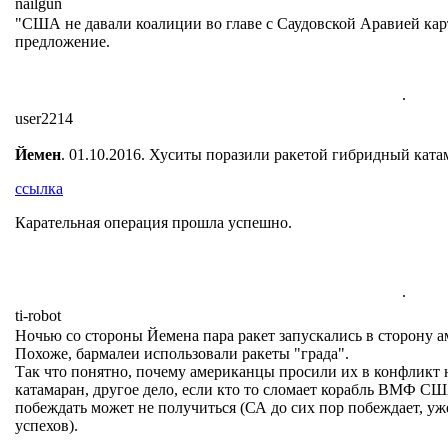
nailgun
"США не давали коалиции во главе с Саудовской Аравией кар
предложение.
.
user2214
Йемен
. 01.10.2016. Хуситы поразили ракетой гибридный ката
ссылка
Карательная операция прошла успешно.
.
ti-robot
Ночью со стороны Йемена пара ракет запускались в сторону 
Похоже, бармалеи использовали ракеты "града".
Так что понятно, почему американцы просили их в конфликт 
катамаран, другое дело, если кто то сломает корабль ВМФ СШ
побеждать может не получиться (СА до сих пор побеждает, уж
успехов).