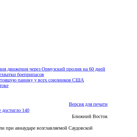
ния движения через Ормузский пролив на 60 дней
нехватки боеприпасов
стоящую панику у всех союзников США
токе
Версия для печати
 достигло 140
Ближний Восток
ли при авиаударе возглавляемой Саудовской