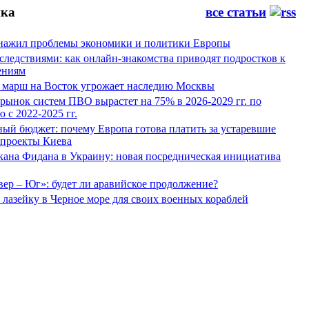
ка
все статьи
нажил проблемы экономики и политики Европы
следствиями: как онлайн-знакомства приводят подростков к
ениям
 марш на Восток угрожает наследию Москвы
рынок систем ПВО вырастет на 75% в 2026-2029 гг. по
 с 2022-2025 гг.
ый бюджет: почему Европа готова платить за устаревшие
 проекты Киева
кана Фидана в Украину: новая посредническая инициатива
ер – Юг»: будет ли аравийское продолжение?
лазейку в Черное море для своих военных кораблей