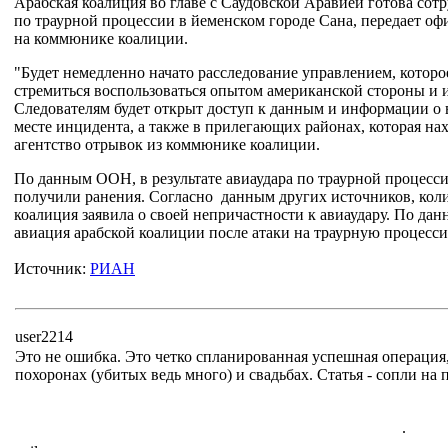
Арабская коалиция во главе с Саудовской Аравией готова сот
по траурной процессии в йеменском городе Сана, передает оф
на коммюнике коалиции.
"Будет немедленно начато расследование управлением, которое
стремиться воспользоваться опытом американской стороны и
Следователям будет открыт доступ к данным и информации о 
месте инцидента, а также в прилегающих районах, которая н
агентство отрывок из коммюнике коалиции.
По данным ООН, в результате авиаудара по траурной процесси
получили ранения. Согласно данным других источников, коли
коалиция заявила о своей непричастности к авиаудару. По дан
авиация арабской коалиции после атаки на траурную процесси
Источник:
РИАН
user2214
Это не ошибка. Это четко спланированная успешная операция
похоронах (убитых ведь много) и свадьбах. Статья - сопли на 
.