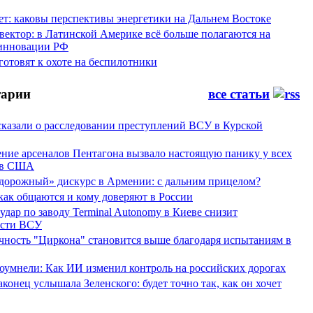
ет: каковы перспективы энергетики на Дальнем Востоке
вектор: в Латинской Америке всё больше полагаются на
инновации РФ
отовят к охоте на беспилотники
арии
все статьи
сказали о расследовании преступлений ВСУ в Курской
ние арсеналов Пентагона вызвало настоящую панику у всех
ов США
дорожный» дискурс в Армении: с дальним прицелом?
 как общаются и кому доверяют в России
ар по заводу Terminal Autonomy в Киеве снизит
ости ВСУ
ность "Циркона" становится выше благодаря испытаниям в
оумнели: Как ИИ изменил контроль на российских дорогах
конец услышала Зеленского: будет точно так, как он хочет