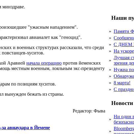
м минздраве.
Наши пу
роизошедшее "ужасным нападением".
»
Памяти 
рактеризовал авианалет как "геноцид".
»
Сообщен
»
С ДНЕМ
ских и военных структурах рассказали, что среди
»
На ускор
 повстанцев-хуситов.
Лучшая с
»
ской Аравией
начала операцию
против йеменских
зрения д
омощь местным военным, лояльным экс-президенту
»
Нужна по
»
Обнаруже
»
8 марта!
арам по позициям хуситов.
»
С праздн
ыл вынужден бежать из страны.
Новости
Редактор: Фыва
Ни один 
»
безопасн
за авиаудара в Йемене
Bloomber
»
покончил