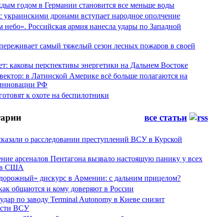
аждым годом в Германии становится все меньше воды
 с украинскими дронами вступает народное ополчение
 небо». Российская армия нанесла удары по Западной
переживает самый тяжелый сезон лесных пожаров в своей
ет: каковы перспективы энергетики на Дальнем Востоке
вектор: в Латинской Америке всё больше полагаются на
инновации РФ
отовят к охоте на беспилотники
арии
все статьи
сказали о расследовании преступлений ВСУ в Курской
ние арсеналов Пентагона вызвало настоящую панику у всех
ов США
дорожный» дискурс в Армении: с дальним прицелом?
 как общаются и кому доверяют в России
ар по заводу Terminal Autonomy в Киеве снизит
ости ВСУ