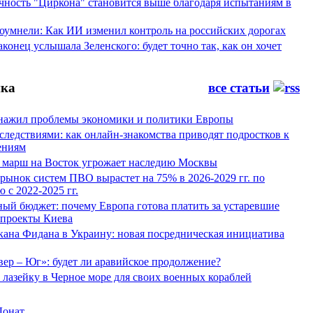
ность "Циркона" становится выше благодаря испытаниям в
оумнели: Как ИИ изменил контроль на российских дорогах
конец услышала Зеленского: будет точно так, как он хочет
ка
все статьи
нажил проблемы экономики и политики Европы
следствиями: как онлайн-знакомства приводят подростков к
ениям
 марш на Восток угрожает наследию Москвы
рынок систем ПВО вырастет на 75% в 2026-2029 гг. по
 с 2022-2025 гг.
ый бюджет: почему Европа готова платить за устаревшие
 проекты Киева
кана Фидана в Украину: новая посредническая инициатива
ер – Юг»: будет ли аравийское продолжение?
лазейку в Черное море для своих военных кораблей
Донат