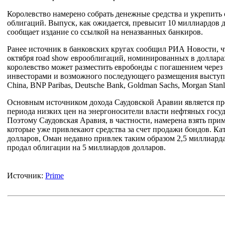
Королевство намерено собрать денежные средства и укрепить 
облигаций. Выпуск, как ожидается, превысит 10 миллиардов д
сообщает издание со ссылкой на неназванных банкиров.
Ранее источник в банковских кругах сообщил РИА Новости, ч
октября road show еврооблигаций, номинированных в доллара
королевство может разместить евробонды с погашением через 5
инвесторами и возможного последующего размещения выступают
China, BNP Paribas, Deutsche Bank, Goldman Sachs, Morgan Sta
Основным источником дохода Саудовской Аравии является про
периода низких цен на энергоносители власти нефтяных госу
Поэтому Саудовская Аравия, в частности, намерена взять прим
которые уже привлекают средства за счет продажи бондов. Ка
долларов, Оман недавно привлек таким образом 2,5 миллиарда
продал облигации на 5 миллиардов долларов.
Источник:
Prime