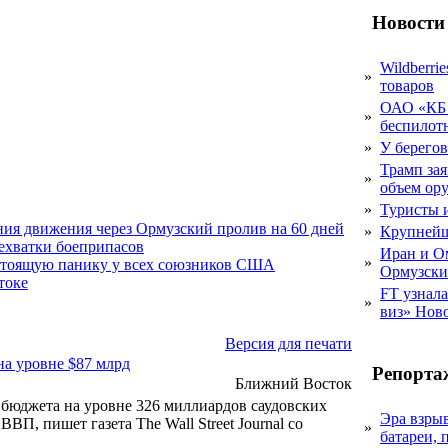
Новости
Wildberri
»
товаров
ОАО «КБ 
»
беспилот
»
У берегов
Трамп за
»
объем ор
»
Туристы 
ния движения через Ормузский пролив на 60 дней
»
Крупнейш
нехватки боеприпасов
Иран и О
»
стоящую панику у всех союзников США
Ормузски
токе
FT узнал
»
виз» Нов
Версия для печати
на уровне $87 млрд
Репорта
Ближний Восток
 бюджета на уровне 326 миллиардов саудовских
Эра взры
ВП, пишет газета The Wall Street Journal со
»
батареи, 