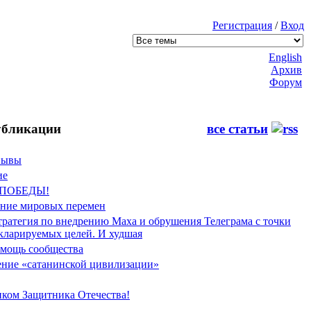
Регистрация
/
Вход
English
Архив
Форум
бликации
все статьи
Фывы
ие
 ПОБЕДЫ!
ение мировых перемен
тратегия по внедрению Маха и обрушения Телеграма с точки
екларируемых целей. И худшая
мощь сообщества
ние «сатанинской цивилизации»
иком Защитника Отечества!