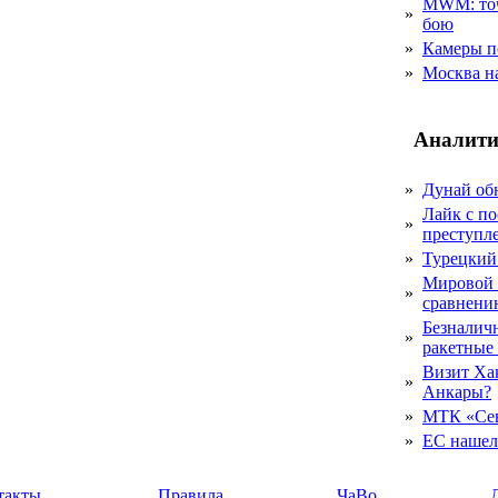
MWM: точ
»
бою
»
Камеры п
»
Москва на
Аналити
»
Дунай об
Лайк с по
»
преступл
»
Турецкий
Мировой 
»
сравнению
Безналичн
»
ракетные
Визит Ха
»
Анкары?
»
МТК «Сев
»
ЕС нашел 
такты
Правила
ЧаВо