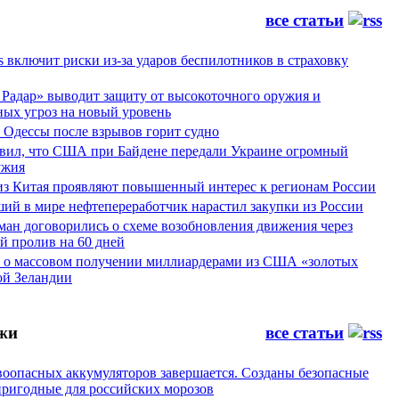
все статьи
es включит риски из-за ударов беспилотников в страховку
Радар» выводит защиту от высокоточного оружия и
ных угроз на новый уровень
 Одессы после взрывов горит судно
явил, что США при Байдене передали Украине огромный
ужия
из Китая проявляют повышенный интерес к регионам России
ий в мире нефтепереработчик нарастил закупки из России
ман договорились о схеме возобновления движения через
й пролив на 60 дней
а о массовом получении миллиардерами из США «золотых
ой Зеландии
жи
все статьи
воопасных аккумуляторов завершается. Созданы безопасные
пригодные для российских морозов