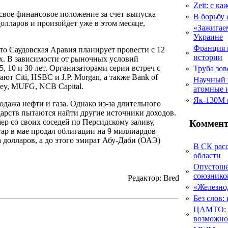
»
Zeit: с к
свое финансовое положение за счет выпуска
»
В борьбу
олларов и произойдет уже в этом месяце,
«Зажигаем
»
Украине
Франция 
то Саудовская Аравия планирует провести с 12
»
истории
х. В зависимости от рыночных условий
, 10 и 30 лет. Организаторами серии встреч с
»
Труба зов
 Citi, HSBC и J.P. Morgan, а также Bank of
Научный 
»
nley, MUFG, NCB Capital.
атомные 
»
Як-130М г
дажа нефти и газа. Однако из-за длительного
дарств пытаются найти другие источники доходов.
ер со своих соседей по Персидскому заливу,
Коммент
тар в мае продал облигации на 9 миллиардов
 долларов, а до этого эмират Абу-Даби (ОАЭ)
В СК рас
»
области
Опустоше
»
союзник
Редактор: Bred
»
«Железно
»
Без слов:
ЦАМТО: уд
»
возможн