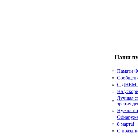
Наши пу
»
Памяти 
»
Сообщен
»
С ДНЕМ
»
На ускор
Лучшая с
»
зрения д
»
Нужна по
»
Обнаруже
»
8 марта!
»
С праздн