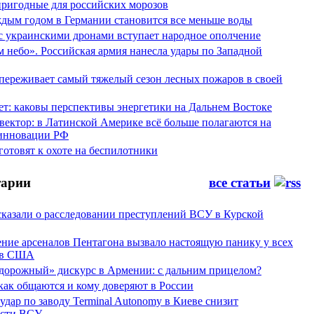
пригодные для российских морозов
аждым годом в Германии становится все меньше воды
 с украинскими дронами вступает народное ополчение
 небо». Российская армия нанесла удары по Западной
переживает самый тяжелый сезон лесных пожаров в своей
ет: каковы перспективы энергетики на Дальнем Востоке
вектор: в Латинской Америке всё больше полагаются на
инновации РФ
отовят к охоте на беспилотники
арии
все статьи
сказали о расследовании преступлений ВСУ в Курской
ние арсеналов Пентагона вызвало настоящую панику у всех
ов США
дорожный» дискурс в Армении: с дальним прицелом?
 как общаются и кому доверяют в России
ар по заводу Terminal Autonomy в Киеве снизит
ости ВСУ