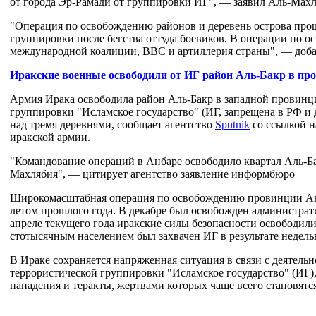
от города Эр-Рамади от группировки ИГ", — заявил Аль-Мах
"Операция по освобождению районов и деревень острова прош
группировки после бегства оттуда боевиков. В операции по 
международной коалиции, ВВС и артиллерия страны", — доба
Иракские военные освободили от ИГ район Аль-Бакр в пр
Армия Ирака освободила район Аль-Бакр в западной провинц
группировки "Исламское государство" (ИГ, запрещена в РФ и 
над тремя деревнями, сообщает агентство
Sputnik
со ссылкой н
иракской армии.
"Командование операций в Анбаре освободило квартал Аль-Ба
Махлябия", — цитирует агентство заявление информбюро
Широкомасштабная операция по освобождению провинции Анба
летом прошлого года. В декабре был освобожден администра
апреле текущего года иракские силы безопасности освободили
стотысячным населением был захвачен ИГ в результате недельн
В Ираке сохраняется напряженная ситуация в связи с деятель
террористической группировки "Исламское государство" (ИГ)
нападения и теракты, жертвами которых чаще всего становят