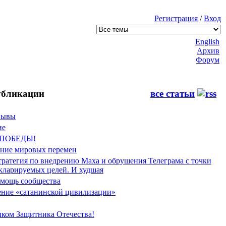
Регистрация
/
Вход
English
Архив
Форум
бликации
все статьи
Фывы
ие
 ПОБЕДЫ!
ение мировых перемен
тратегия по внедрению Маха и обрушения Телеграма с точки
екларируемых целей. И худшая
мощь сообщества
ние «сатанинской цивилизации»
иком Защитника Отечества!