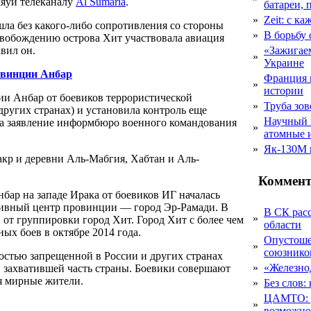
ляуи телеканалу
Al Sumaria
.
батареи, 
»
Zeit: с к
ла без какого-либо сопротивления со стороны
»
В борьбу
освобождению острова Хит участвовала авиация
вил он.
«Зажигаем
»
Украине
овинции Анбар
Франция 
»
истории
ии Анбар от боевиков террористической
»
Труба зов
других странах) и установила контроль еще
Научный 
а заявление информбюро военного командования
»
атомные 
»
Як-130М г
кр и деревни Аль-Мабгия, Хабтан и Аль-
Коммент
р на западе Ирака от боевиков ИГ началась
тивный центр провинции — город Эр-Рамади. В
В СК рас
»
 от группировки город Хит. Город Хит с более чем
области
ых боев в октябре 2014 года.
Опустоше
»
союзник
ностью запрещенной в России и других странах
»
«Железно
, захватившей часть страны. Боевики совершают
ся мирные жители.
»
Без слов:
ЦАМТО: уд
»
возможн