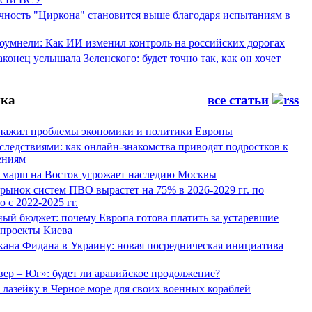
ность "Циркона" становится выше благодаря испытаниям в
оумнели: Как ИИ изменил контроль на российских дорогах
конец услышала Зеленского: будет точно так, как он хочет
ка
все статьи
нажил проблемы экономики и политики Европы
следствиями: как онлайн-знакомства приводят подростков к
ениям
 марш на Восток угрожает наследию Москвы
рынок систем ПВО вырастет на 75% в 2026-2029 гг. по
 с 2022-2025 гг.
ый бюджет: почему Европа готова платить за устаревшие
 проекты Киева
кана Фидана в Украину: новая посредническая инициатива
ер – Юг»: будет ли аравийское продолжение?
лазейку в Черное море для своих военных кораблей