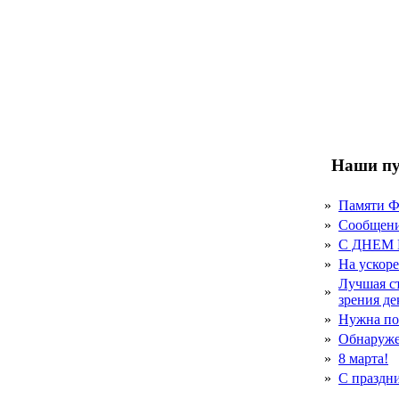
Наши пу
»
Памяти 
»
Сообщен
»
С ДНЕМ
»
На ускор
Лучшая с
»
зрения д
»
Нужна по
»
Обнаруже
»
8 марта!
»
С праздн