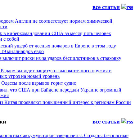
все статьи
водоем Англии не соответствует нормам химической
ости
g: в киберкомандовании США за месяц пять человек
и с собой
еский ущерб от лесных пожаров в Европе в этом году
 19 миллиардов евро
es включит риски из-за ударов беспилотников в страховку
Радар» выводит защиту от высокоточного оружия и
ных угроз на новый уровень
 Одессы после взрывов горит судно
явил, что США при Байдене передали Украине огромный
ужия
из Китая проявляют повышенный интерес к регионам России
жи
все статьи
воопасных аккумуляторов завершается. Созданы безопасные