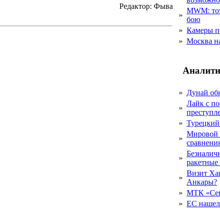
Редактор: Фыва
MWM: точ
»
бою
»
Камеры п
»
Москва на
Аналити
»
Дунай об
Лайк с по
»
преступл
»
Турецкий
Мировой 
»
сравнению
Безналичн
»
ракетные
Визит Ха
»
Анкары?
»
МТК «Сев
»
ЕС нашел 