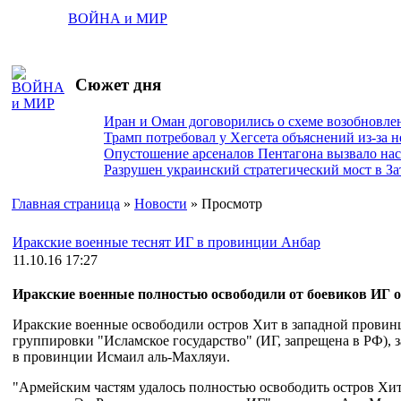
ВОЙНА и МИР
Сюжет дня
Иран и Оман договорились о схеме возобновле
Трамп потребовал у Хегсета объяснений из-за 
Опустошение арсеналов Пентагона вызвало на
Разрушен украинский стратегический мост в За
Главная страница
»
Новости
» Просмотр
Иракские военные теснят ИГ в провинции Анбар
11.10.16 17:27
Иракские военные полностью освободили от боевиков ИГ 
Иракские военные освободили остров Хит в западной провин
группировки "Исламское государство" (ИГ, запрещена в РФ),
в провинции Исмаил аль-Махляуи.
"Армейским частям удалось полностью освободить остров Хит 