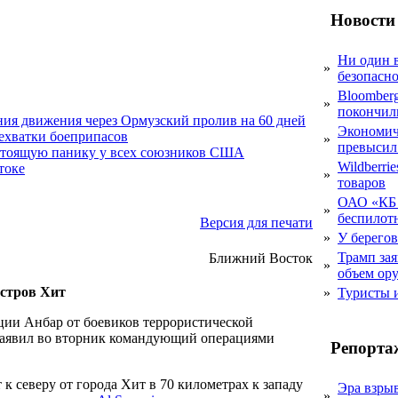
Новости
Ни один 
»
безопасн
Bloomber
»
покончил
ния движения через Ормузский пролив на 60 дней
Экономич
нехватки боеприпасов
»
превысил
стоящую панику у всех союзников США
Wildberri
токе
»
товаров
ОАО «КБ 
»
беспилот
Версия для печати
»
У берегов
Трамп за
Ближний Восток
»
объем ор
остров Хит
»
Туристы 
ции Анбар от боевиков террористической
 заявил во вторник командующий операциями
Репорта
к северу от города Хит в 70 километрах к западу
Эра взры
»