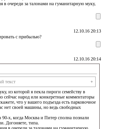
ия в очереди за талонами на гуманитарную муку,
12.10.16 20:13
тировать с прибылью?
12.10.16 20:14
й текст
+
у, из которой я пекла пироги семейству в
ямо сейчас народ или конкеретные комментаторы
скажете, что у вашего подъезда есть парковочное
ас нет своей машины, но ведь свободных
 в 90-х, когда Москва и Питер сполна познали
и. Догоняете, типа.
ения в очереди за талонами на гуманитарную