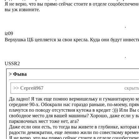
Я не верю, что вы прямо сейчас стоите в отделе соцобеспечен
вы уж извините.
.
iz09
Верхушка ЦБ цепляется за свои кресла. Куда они будут инвес
.
USSR2
> Фыва
>> Сергей967
скрыты
Да ладно! Я так еще помню вермишельку и гуманитарную мук
середине 90-х. Обокрали нас гораздо раньше, по-моему, пр
плачутся по поводу отсутствия кутежа в кредит :))) Или Вы 
свободное место для вашей машины? Хорошо, даже если у в
парковочных мест тоже нет, ага?
Даже если они есть, то тогда вы живете в глубинке, которая
радости демократии, еще лениво жили по совесткому времен
Я не верю, что вы прямо сейчас стоите в отделе соцобеспеч