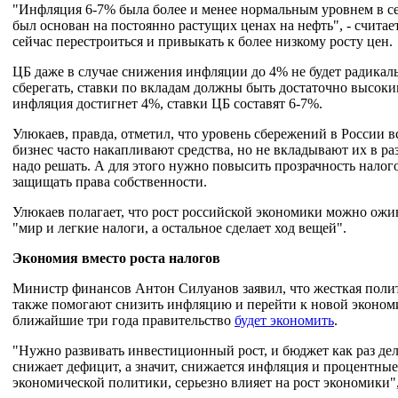
"Инфляция 6-7% была более и менее нормальным уровнем в се
был основан на постоянно растущих ценах на нефть", - счита
сейчас перестроиться и привыкать к более низкому росту цен.
ЦБ даже в случае снижения инфляции до 4% не будет радикаль
сберегать, ставки по вкладам должны быть достаточно высоки
инфляция достигнет 4%, ставки ЦБ составят 6-7%.
Улюкаев, правда, отметил, что уровень сбережений в России в
бизнес часто накапливают средства, но не вкладывают их в ра
надо решать. А для этого нужно повысить прозрачность налог
защищать права собственности.
Улюкаев полагает, что рост российской экономики можно ожи
"мир и легкие налоги, а остальное сделает ход вещей".
Экономия вместо роста налогов
Министр финансов Антон Силуанов заявил, что жесткая пол
также помогают снизить инфляцию и перейти к новой экономи
ближайшие три года правительство
будет экономить
.
"Нужно развивать инвестиционный рост, и бюджет как раз дел
снижает дефицит, а значит, снижается инфляция и процентные
экономической политики, серьезно влияет на рост экономики"