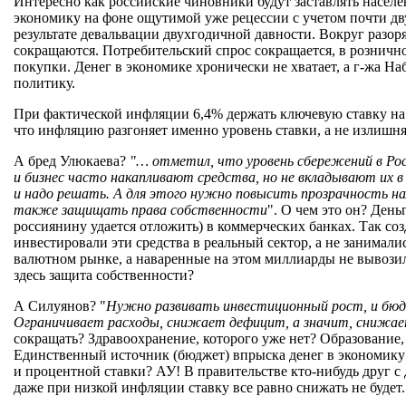
Интересно как российские чиновники будут заставлять населе
экономику на фоне ощутимой уже рецессии с учетом почти дв
результате девальвации двухгодичной давности. Вокруг разор
сокращаются. Потребительский спрос сокращается, в розничн
покупки. Денег в экономике хронически не хватает, а г-жа 
политику.
При фактической инфляции 6,4% держать ключевую ставку на 1
что инфляцию разгоняет именно уровень ставки, а не излишня
А бред Улюкаева?
"… отметил, что уровень сбережений в Рос
и бизнес часто накапливают средства, но не вкладывают их в 
и надо решать. А для этого нужно повысить прозрачность н
также защищать права собственности
". О чем это он? День
россиянину удается отложить) в коммерческих банках. Так со
инвестировали эти средства в реальный сектор, а не занима
валютном рынке, а наваренные на этом миллиарды не вывозил
здесь защита собственности?
А Силуянов? "
Нужно развивать инвестиционный рост, и бюдж
Ограничивает расходы, снижает дефицит, а значит, снижае
сокращать? Здравоохранение, которого уже нет? Образование,
Единственный источник (бюджет) впрыска денег в экономику
и процентной ставки? АУ! В правительстве кто-нибудь друг с 
даже при низкой инфляции ставку все равно снижать не будет.