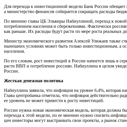
Для перехода к инвестиционной модели Банк России обещает
а министерство финансов собирается сокращать расходы бюдж
По мнению главы ЦБ Эльвиры Набиуллиной, переход к новой 
потреблением населения и сбережениями. Фактически россияне
как раньше. Их расходы будут расти по мере роста реальных д
Министр экономического развития Алексей Улюкаев также счит
нынешних условиях может быть только инвестиционным, а осн
населения.
По его словам, рост инвестиций в России начнется лишь в сер
расти ВВП и потребление россиян. Набиуллина в целом увид
России.
Жесткая денежная политика
Набиуллина заявила, что инфляция на уровне 6,4%, которая на
Глава центробанка отметила, что инфляция действительно ра
ее уровень не может привести к росту инвестиций.
России нужна новая экономическая модель, которая должна б
перехода к этой модели, по ее мнению нужно снизить инфляци
цен инвесторы могут выстраивать свои проекты, а рынок стан