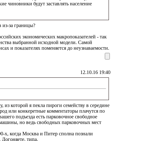
кие чиновники будут заставлять население
в из-за границы?
оссийских экономических макропоказателей - так
енства выбранной исходной модели. Самой
нсах и показателях поменяется до неузнаваемости.
12.10.16 19:40
 из которой я пекла пироги семейству в середине
народ или конкеретные комментаторы плачутся по
 вашего подъезда есть парковочное свободное
 машины, но ведь свободных парковочных мест
 90-х, когда Москва и Питер сполна познали
 Догоняете, типа.