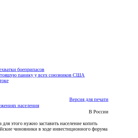
нехватки боеприпасов
стоящую панику у всех союзников США
токе
Версия для печати
ежениях населения
В России
 для этого нужно заставить население копить
сийские чиновники в ходе инвестиционного форума