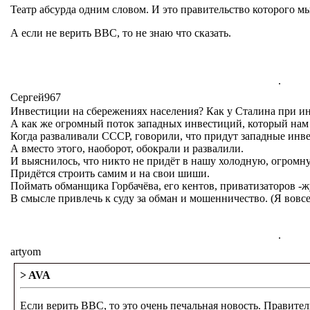
Театр абсурда одним словом. И это правительство которого м
А если не верить ВВС, то не знаю что сказать.
.
Сергей967
Инвестиции на сбережениях населения? Как у Сталина при 
А как же огромный поток западных инвестиций, который нам
Когда разваливали СССР, говорили, что придут западные инв
А вместо этого, наоборот, обокрали и развалили.
И выяснилось, что никто не придёт в нашу холодную, огромну
Придётся строить самим и на свои шиши.
Поймать обманщика Горбачёва, его кентов, приватизаторов -ж
В смысле привлечь к суду за обман и мошенничество. (Я вовсе 
.
artyom
> AVA
Если верить ВВС, то это очень печальная новость. Правител