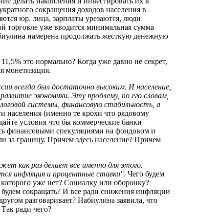
ние делать накопления и инвестировать их в
укратного сокращения доходов населения в
яются юр. лица, зарплаты урезаются, люди
ой торговле уже вводится минимальная сумма
Набиулина намерена продолжать жесткую денежную
1,5% это нормально? Когда уже давно не секрет,
я монетизация.
сии всегда был достаточно высоким. И население,
развитие экономики. Эту проблему, по его словам,
алоговой системы, финансовую стабильность, а
ги населения (именно те крохи что рядовому
здайте условия что бы коммерческие банки
лись финансовыми спекуляциями на фондовом и
и за границу. Причем здесь население? Причем
ет как раз делает все именно для этого.
тся инфляция и процентные ставки"
. Чего будем
 которого уже нет? Социалку или оборонку?
 будем сокращать? И все ради снижения инфляции
другом разговаривает? Набиулина заявила, что
 Так ради чего?