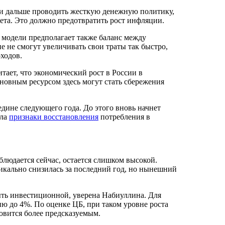
 и дальше проводить жесткую денежную политику,
ета. Это должно предотвратить рост инфляции.
модели предполагает также баланс между
 не смогут увеличивать свои траты так быстро,
оходов.
ает, что экономический рост в России в
овным ресурсом здесь могут стать сбережения
едине следующего года. До этого вновь начнет
ела
признаки восстановления
потребления в
блюдается сейчас, остается слишком высокой.
дикально снизилась за последний год, но нынешний
ыть инвестиционной, уверена Набиуллина. Для
ю до 4%. По оценке ЦБ, при таком уровне роста
овится более предсказуемым.