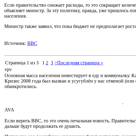
Если правительство снижает расходы, то это сокращает количе
объясняет министр. За эту политику, правда, уже пришлось п
населения.
Министр также заявил, что пока бюджет не предполагает рост
Источник:
BBC
Страница 1 из 3
1
2
3
>
Последняя страница »
vpv
Основная масса населения инвестирует в еду и коммуналку. К
Кризис 2008 года был вызван и усугублён у нас отменой (или
обанкротились.
.
AVA
Если верить ВВС, то это очень печальная новость. Правитель
дальше будут продолжать ее душить.