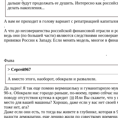
дальше будут продолжать ее душить. Интересно как российс
делать накопления...
А вам не приходит в голову вариант с репатриацией капитало
.
А что до несовершенства российской финансовой отрасли и р
ведь они (по большей части) являются следствиями несоверш
привязки России к Западу. Если менять модель, многое в фина
.
Фыва
> Сергей967
А вместо этого, наоборот, обокрали и развалили.
Да ладно! Я так еще помню вермишельку и гуманитарную муку,
90-х. Обокрали нас гораздо раньше, по-моему, прямо сейчас 
поводу отсутствия кутежа в кредит :))) Или Вы скажете, что у
место для вашей машины? Хорошо, даже если у вас нет своей
тоже нет, ага?
Даже если они есть, то тогда вы живете в глубинке, которая в
радости демократии, еще лениво жили по совесткому времени.