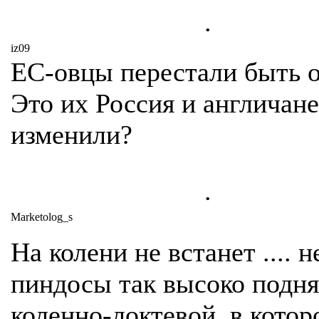
.
iz09
ЕС-овцы перестали быть 
Это их Россия и англичане
изменили?
.
Marketolog_s
На колени не встанет .... н
пиндосы так высоко подня
коленно-локтевой, в кото