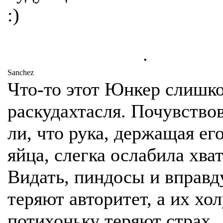
:)
.
Sanchez
Что-то этот Юнкер слишк
раскудахтасля. Почувствов
ли, что рука, держащая его
яйца, слегка ослабила хва
Видать, пиндосы и вправд
теряют авторитет, а их хо
потихоньку теряют страх.