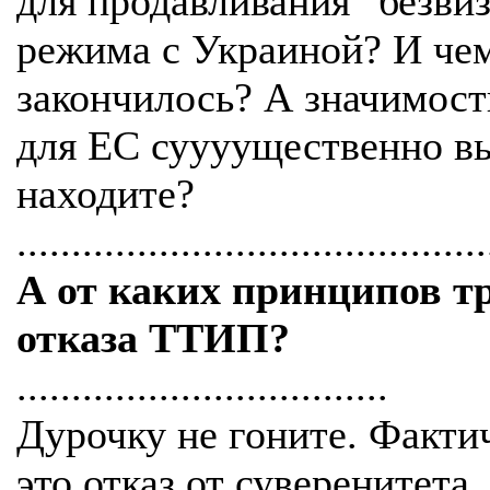
для продавливания "безви
режима с Украиной? И че
закончилось? А значимос
для ЕС суууущественно в
находите?
...........................................
А от каких принципов т
отказа ТТИП?
..................................
Дурочку не гоните. Факти
это отказ от суверенитета.