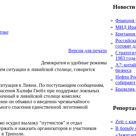
Новости
»
Франция 
»
МИД Иран
токе
»
Британия 
Российск
»
готовят 
Версия для печати
Стратеги
»
1983 года
Демократия и удобные режимы
А7: кита
»
м ситуации в ливийской столице, говорится
бизнеса
Нефти Ро
»
собирают
 ситуация в Ливии. По поступающим сообщениям,
»
Бразилия
пасения Халифа Гвейл при поддержке лояльных
енный в ливийской столице комплекс
нии он объявил о введении чрезвычайного
ьного спасения единственной легитимной
Репорта
»
Zeit: с к
ко осудил вылазку "путчистов" и отдал
ржать и наказать организаторов и участников
»
В борьбу
 в Триполи.
«Зажигаем