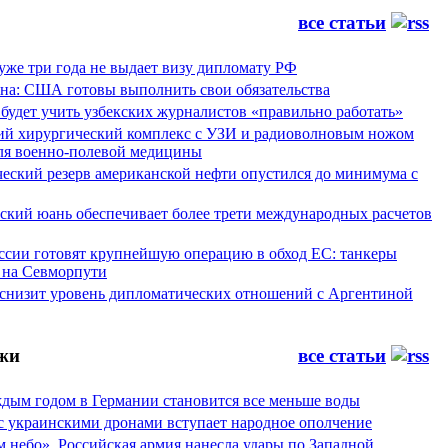
все статьи
уже три года не выдает визу дипломату РФ
а: США готовы выполнить свои обязательства
будет учить узбекских журналистов «правильно работать»
ий хирургический комплекс с УЗИ и радиоволновым ножом
для военно-полевой медицины
ческий резерв американской нефти опустился до минимума с
йский юань обеспечивает более трети международных расчетов
ссии готовят крупнейшую операцию в обход ЕС: танкеры
 на Севморпути
 снизит уровень дипломатических отношений с Аргентиной
жи
все статьи
аждым годом в Германии становится все меньше воды
 с украинскими дронами вступает народное ополчение
 небо». Российская армия нанесла удары по Западной