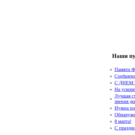
Наши пу
»
Памяти 
»
Сообщен
»
С ДНЕМ
»
На ускор
Лучшая с
»
зрения д
»
Нужна по
»
Обнаруже
»
8 марта!
»
С праздн