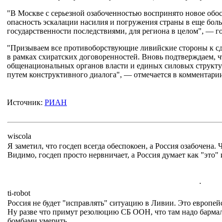
"В Москве с серьезной озабоченностью воспринято новое обос
опасность эскалации насилия и погружения страны в еще бол
государственности последствиями, для региона в целом", — 
"Призываем все противоборствующие ливийские стороны к сд
в рамках схиратских договоренностей. Вновь подтверждаем, 
общенациональных органов власти и единых силовых структур
путем конструктивного диалога", — отмечается в комментари
Источник:
РИАН
wiscola
Я заметил, что госдеп всегда обеспокоен, а Россия озабочена. 
Видимо, госдеп просто нервничает, а Россия думает как "это" 
.
ti-robot
Россия не будет "исправлять" ситуацию в Ливии. Это европейс
Ну разве что примут резолюцию СБ ООН, что там надо барма
бомбами умерить.