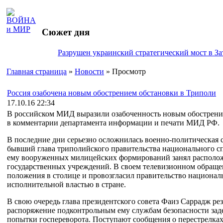
Сюжет дня
Разрушен украинский стратегический мост в За
Главная страница
»
Новости
» Просмотр
Россия озабочена новым обострением обстановки в Триполи
17.10.16 22:34
В российском МИД выразили озабоченность новым обострение
в комментарии департамента информации и печати МИД РФ.
В последние дни серьезно осложнилась военно-политическая
бывший глава триполийского правительства национального с
ему вооруженных милицейских формирований занял располож
государственных учреждений. В своем телевизионном обраще
положения в столице и провозгласил правительство национал
исполнительной властью в стране.
В свою очередь глава президентского совета Фаиз Саррадж рез
распоряжение подконтрольным ему службам безопасности заде
попытки госпереворота. Поступают сообщения о перестрелках