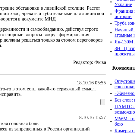
»
Украине
трение обстановки в ливийской столице. Растет
Франция 
ьший хаос, чреватый губительными для ливийской
»
истории
говорится в документе МИД
»
Труба зов
ержанности и самообладанию, действуя строго
Научный 
»
что спорные вопросы вокруг формирования
атомные 
 должны решаться только за столом переговоров
»
Як-130М г
и.
ЗНТЦ изг
»
проектны
Редактор: Фыва
Коммент
Опустоше
18.10.16 05:55
»
союзник
Что-то в этом есть, какой-то сермяжный смысл.
»
«Железно
исправить.
»
Без слов:
ЦАМТО: уд
»
возможн
18.10.16 15:57
MWM: точ
»
кая головная боль.
бою
леев из запрещенных в России организаций
»
Камеры п