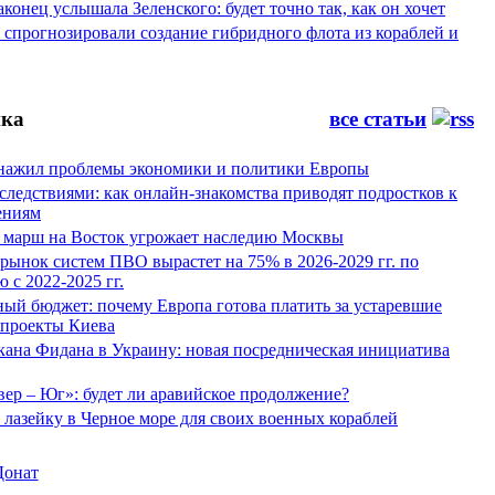
конец услышала Зеленского: будет точно так, как он хочет
спрогнозировали создание гибридного флота из кораблей и
ка
все статьи
нажил проблемы экономики и политики Европы
следствиями: как онлайн-знакомства приводят подростков к
ениям
 марш на Восток угрожает наследию Москвы
рынок систем ПВО вырастет на 75% в 2026-2029 гг. по
 с 2022-2025 гг.
ый бюджет: почему Европа готова платить за устаревшие
 проекты Киева
кана Фидана в Украину: новая посредническая инициатива
ер – Юг»: будет ли аравийское продолжение?
лазейку в Черное море для своих военных кораблей
Донат