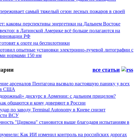
переживает самый тяжелый сезон лесных пожаров в своей
ет: каковы перспективы энергетики на Дальнем Востоке
вектор: в Латинской Америке всё больше полагаются на
инновации РФ
отовят к охоте на беспилотники
отовил опытные установки электронно-лучевой литографии с
ми нормами 150 нм
арии
все статьи
ние арсеналов Пентагона вызвало настоящую панику у всех
ов США
дорожный» дискурс в Армении: с дальним прицелом?
 как общаются и кому доверяют в России
ар по заводу Terminal Autonomy в Киеве снизит
ости ВСУ
ность "Циркона" становится выше благодаря испытаниям в
оумнели: Как ИИ изменил контроль на российских дорогах