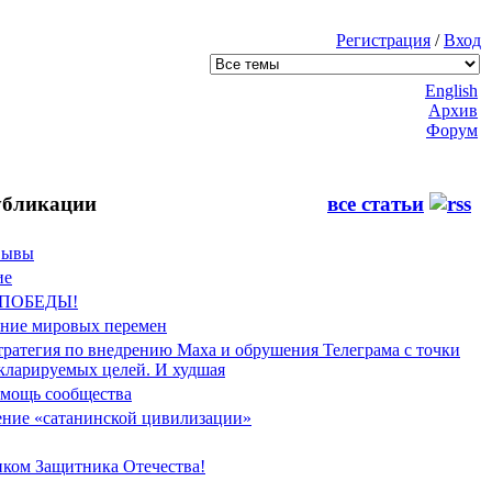
Регистрация
/
Вход
English
Архив
Форум
бликации
все статьи
Фывы
ие
 ПОБЕДЫ!
ение мировых перемен
тратегия по внедрению Маха и обрушения Телеграма с точки
екларируемых целей. И худшая
мощь сообщества
ние «сатанинской цивилизации»
иком Защитника Отечества!