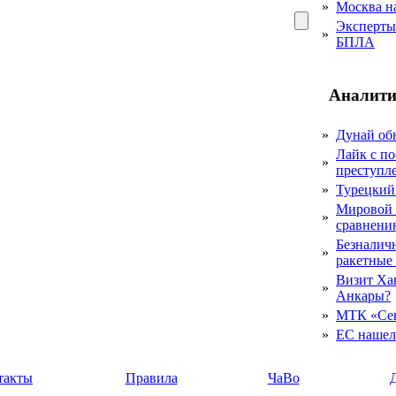
»
Москва на
Эксперты 
»
БПЛА
Аналити
»
Дунай об
Лайк с по
»
преступл
»
Турецкий
Мировой 
»
сравнению
Безналичн
»
ракетные
Визит Ха
»
Анкары?
»
МТК «Сев
»
ЕС нашел 
такты
Правила
ЧаВо