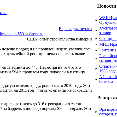
Новости
токе
WSJ: Ира
»
Ормузско
Хуситы за
Версия для печати
»
заливе
ть выше $50 за баррель
»
Франция 
США: опыт строительства империи
»
МИД Иран
 неделю подряд и на прошлой неделе увеличилось
»
Британия 
т их дальнейший рост при ценах на нефть выше
Российск
»
готовят 
Стратеги
а 11 единиц до 443. Несмотря на то что это
»
1983 года
метки 594 в прошлом году, показали в пятницу
.
А7: кита
»
бизнеса
дцатую неделю кряду, ровно как в 2010 году. Это
одится на 2011 год – тогда компании не сокращали
Репорта
года сократилось до 316 с рекордной отметки
07 за баррель в июне до порядка $26 в феврале. Это
Эра взры
»
батареи, 