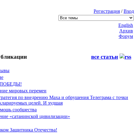
Регистрация
/
Вход
English
Архив
Форум
бликации
все статьи
Фывы
ие
 ПОБЕДЫ!
ение мировых перемен
тратегия по внедрению Маха и обрушения Телеграма с точки
екларируемых целей. И худшая
мощь сообщества
ние «сатанинской цивилизации»
иком Защитника Отечества!