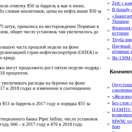
»
Zeit: с к
ли отметку $50 за баррель в мае и июне,
»
В борьбу
о словам аналитиков, цены на нефть выше $50 за
«Зажигаем
»
Украине
 75 штук, пришлись на месторождение Пермиан в
Франция 
»
зом, общее число установок там увеличилось до
истории
»
Труба зов
Научный 
большую часть прошлой недели на фоне
»
атомные 
рганизацией стран-нефтеэкспортёров (ОПЕК) и
 кряду.
»
Як-130М г
ки могут продолжить рост пятую неделю подряд -
Коммент
 18 процентов.
 увеличивать расходы на бурение на фоне
Опустоше
»
017 и 2018 годах и изменении в соотношении
союзник
»
«Железно
»
Без слов:
$53 за баррель в 2017 году и порядка $55 за
ЦАМТО: уд
»
возможн
иционного банка Piper Jaffray, число установок
MWM: точ
»
ду, 666 – в 2017 году и 876 в 2018 году.
бою