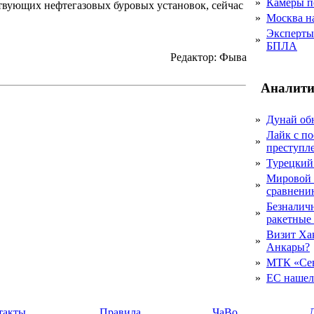
»
Камеры п
ствующих нефтегазовых буровых установок, сейчас
»
Москва на
Эксперты 
»
БПЛА
Редактор: Фыва
Аналити
»
Дунай об
Лайк с по
»
преступл
»
Турецкий
Мировой 
»
сравнению
Безналичн
»
ракетные
Визит Ха
»
Анкары?
»
МТК «Сев
»
ЕС нашел 
такты
Правила
ЧаВо