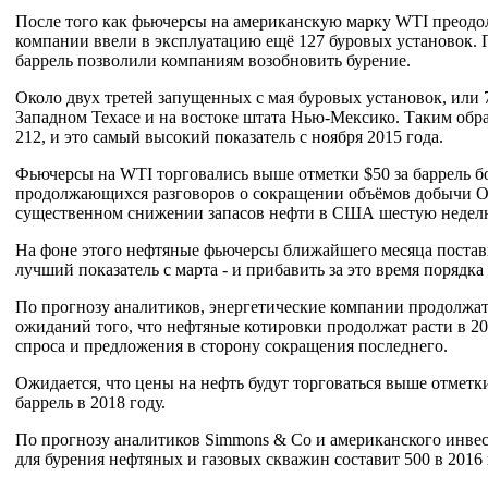
После того как фьючерсы на американскую марку WTI преодоле
компании ввели в эксплуатацию ещё 127 буровых установок. П
баррель позволили компаниям возобновить бурение.
Около двух третей запущенных с мая буровых установок, или
Западном Техасе и на востоке штата Нью-Мексико. Таким обра
212, и это самый высокий показатель с ноября 2015 года.
Фьючерсы на WTI торговались выше отметки $50 за баррель 
продолжающихся разговоров о сокращении объёмов добычи О
существенном снижении запасов нефти в США шестую неделю
На фоне этого нефтяные фьючерсы ближайшего месяца постав
лучший показатель с марта - и прибавить за это время порядка
По прогнозу аналитиков, энергетические компании продолжат
ожиданий того, что нефтяные котировки продолжат расти в 2
спроса и предложения в сторону сокращения последнего.
Ожидается, что цены на нефть будут торговаться выше отметки 
баррель в 2018 году.
По прогнозу аналитиков Simmons & Co и американского инвест
для бурения нефтяных и газовых скважин составит 500 в 2016 го