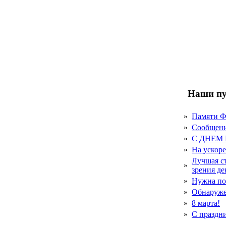
Наши пу
»
Памяти 
»
Сообщен
»
С ДНЕМ
»
На ускор
Лучшая с
»
зрения д
»
Нужна по
»
Обнаруже
»
8 марта!
»
С праздн