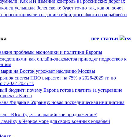
оумнели: Как ИИ изменил контроль на российских дорогах
конец услышала Зеленского: будет точно так, как он хочет
спрогнозировали создание гибридного флота из кораблей и
ка
все статьи
нажил проблемы экономики и политики Европы
следствиями: как онлайн-знакомства приводят подростков к
ениям
 марш на Восток угрожает наследию Москвы
рынок систем ПВО вырастет на 75% в 2026-2029 гг. по
 с 2022-2025 гг.
ый бюджет: почему Европа готова платить за устаревшие
 проекты Киева
кана Фидана в Украину: новая посредническая инициатива
ер – Юг»: будет ли аравийское продолжение?
лазейку в Черное море для своих военных кораблей
Донат