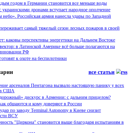
аждым годом в Германии становится все меньше воды
 с украинскими дронами вступает народное ополчение
 небо». Российская армия нанесла удары по Западной
переживает самый тяжелый сезон лесных пожаров в своей
ет: каковы перспективы энергетики на Дальнем Востоке
вектор: в Латинской Америке всё больше полагаются на
инновации РФ
отовят к охоте на беспилотники
арии
все статьи
ние арсеналов Пентагона вызвало настоящую панику у всех
ов США
дорожный» дискурс в Армении: с дальним прицелом?
 как общаются и кому доверяют в России
ар по заводу Terminal Autonomy в Киеве снизит
ости ВСУ
ность "Циркона" становится выше благодаря испытаниям в