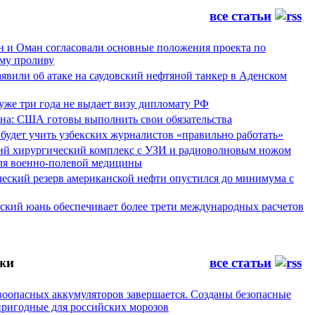
все статьи
н и Оман согласовали основные положения проекта по
му проливу
явили об атаке на саудовский нефтяной танкер в Аденском
уже три года не выдает визу дипломату РФ
а: США готовы выполнить свои обязательства
будет учить узбекских журналистов «правильно работать»
ий хирургический комплекс с УЗИ и радиоволновым ножом
для военно-полевой медицины
ческий резерв американской нефти опустился до минимума с
йский юань обеспечивает более трети международных расчетов
жи
все статьи
воопасных аккумуляторов завершается. Созданы безопасные
пригодные для российских морозов