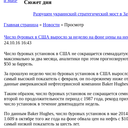
Сюжет дня
Разрушен украинский стратегический мост в За
Главная страница
»
Новости
» Просмотр
Число буровых в США выросло за неделю на фоне цены на неф
24.10.16 16:43
Число буровых установок в США не сокращается семнадцатую
максимально за два месяца, аналитики при этом прогнозирую
$50 за баррель.
За прошлую неделю число буровых установок в США выросло н
самый высокий показатель с февраля, он по-прежнему ниже от
данные американской нефтесервисной компании Baker Hughes
Таким образом, число буровых установок не сокращается семна
второй по продолжительности период с 1987 года, рекорд прих
число установок в течение девятнадцати недель.
По данным Baker Hughes, число буровых установок в мае 2014 
1.609 в октябре того же года на фоне обвала цен на нефть с $1
самый низкий показатель за шесть лет.