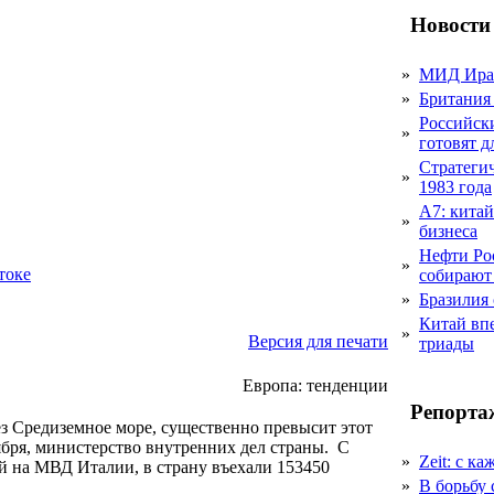
Новости
»
МИД Иран
»
Британия 
Российск
»
готовят 
Стратеги
»
1983 года
А7: кита
»
бизнеса
Нефти Ро
»
токе
собирают
»
Бразилия
Китай вп
»
Версия для печати
триады
Европа: тенденции
Репорта
з Средиземное море, существенно превысит этот
ября, министерство внутренних дел страны. С
»
Zeit: с к
кой на МВД Италии, в страну въехали 153450
»
В борьбу