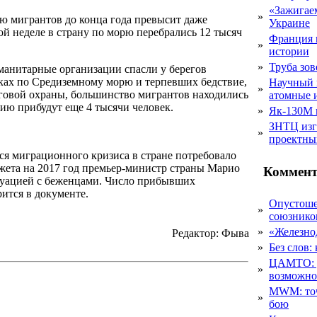
«Зажигаем
»
ю мигрантов до конца года превысит даже
Украине
ой неделе в страну по морю перебрались 12 тысяч
Франция 
»
истории
»
Труба зов
уманитарные организации спасли у берегов
ках по Средиземному морю и терпевших бедствие,
Научный 
»
еговой охраны, большинство мигрантов находились
атомные 
лию прибудут еще 4 тысячи человек.
»
Як-130М г
ЗНТЦ изг
»
проектны
я миграционного кризиса в стране потребовало
жета на 2017 год премьер-министр страны Марио
Коммент
уацией с беженцами. Число прибывших
рится в документе.
Опустоше
»
союзник
»
«Железно
Редактор: Фыва
»
Без слов:
ЦАМТО: уд
»
возможн
MWM: точ
»
бою