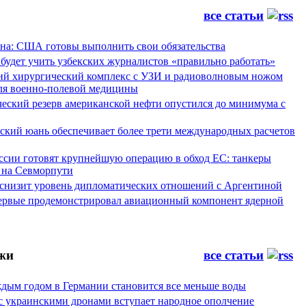
все статьи
а: США готовы выполнить свои обязательства
будет учить узбекских журналистов «правильно работать»
ий хирургический комплекс с УЗИ и радиоволновым ножом
для военно-полевой медицины
ческий резерв американской нефти опустился до минимума с
йский юань обеспечивает более трети международных расчетов
ссии готовят крупнейшую операцию в обход ЕС: танкеры
 на Севморпути
 снизит уровень дипломатических отношений с Аргентиной
ервые продемонстрировал авиационный компонент ядерной
жи
все статьи
аждым годом в Германии становится все меньше воды
 с украинскими дронами вступает народное ополчение