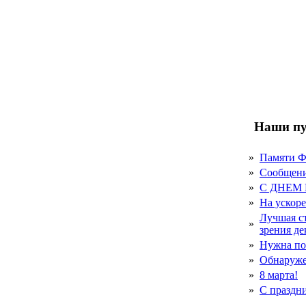
Наши пу
»
Памяти 
»
Сообщен
»
С ДНЕМ
»
На ускор
Лучшая с
»
зрения д
»
Нужна по
»
Обнаруже
»
8 марта!
»
С праздн