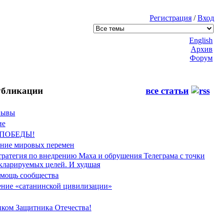
Регистрация
/
Вход
English
Архив
Форум
бликации
все статьи
Фывы
ие
 ПОБЕДЫ!
ение мировых перемен
тратегия по внедрению Маха и обрушения Телеграма с точки
екларируемых целей. И худшая
мощь сообщества
ние «сатанинской цивилизации»
иком Защитника Отечества!