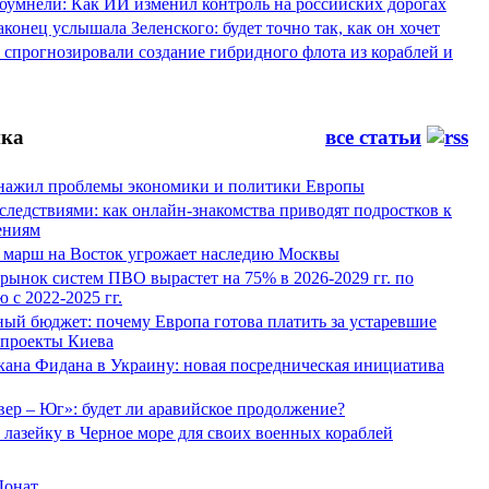
оумнели: Как ИИ изменил контроль на российских дорогах
конец услышала Зеленского: будет точно так, как он хочет
спрогнозировали создание гибридного флота из кораблей и
ка
все статьи
нажил проблемы экономики и политики Европы
следствиями: как онлайн-знакомства приводят подростков к
ениям
 марш на Восток угрожает наследию Москвы
рынок систем ПВО вырастет на 75% в 2026-2029 гг. по
 с 2022-2025 гг.
ый бюджет: почему Европа готова платить за устаревшие
 проекты Киева
кана Фидана в Украину: новая посредническая инициатива
ер – Юг»: будет ли аравийское продолжение?
лазейку в Черное море для своих военных кораблей
Донат