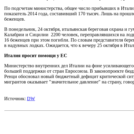
По подсчетам министерства, общее число прибывших в Итали
показатель 2014 года, составивший 170 тысяч. Лишь на прошл
беженцев.
В понедельник, 24 октября, итальянская береговая охрана и г
Калабрии и Сицилии 2200 человек, переправлявшихся на лод
16 беженцев при этом погибли. По словам представителя бер
в надувных лодках. Ожидается, что к вечеру 25 октября в Ита
Италия просит помощи у ЕС
Министерство внутренних дел Италии на фоне усиливающегос
большей поддержки от стран Евросоюза. В законопроекте бюд
Ренци обосновал новый бюджетный дефицит критической сит
мигрантов оказывает "значительное давление" на страну, гово
Источник:
DW