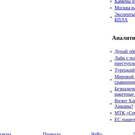
»
Камеры п
»
Москва на
Эксперты 
»
БПЛА
Аналити
»
Дунай об
Лайк с по
»
преступл
»
Турецкий
Мировой 
»
сравнению
Безналичн
»
ракетные
Визит Ха
»
Анкары?
»
МТК «Сев
»
ЕС нашел 
такты
Правила
ЧаВо