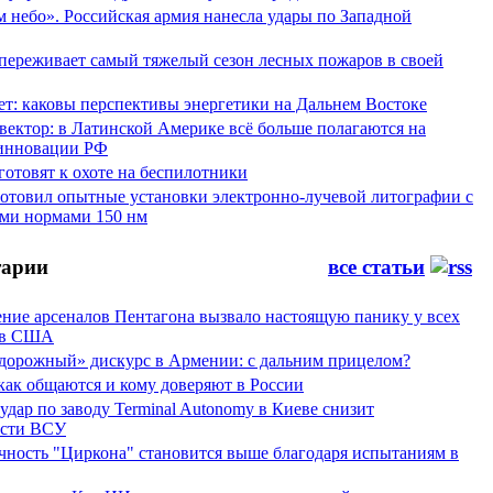
 небо». Российская армия нанесла удары по Западной
переживает самый тяжелый сезон лесных пожаров в своей
ет: каковы перспективы энергетики на Дальнем Востоке
вектор: в Латинской Америке всё больше полагаются на
инновации РФ
отовят к охоте на беспилотники
отовил опытные установки электронно-лучевой литографии с
ми нормами 150 нм
арии
все статьи
ние арсеналов Пентагона вызвало настоящую панику у всех
ов США
дорожный» дискурс в Армении: с дальним прицелом?
 как общаются и кому доверяют в России
ар по заводу Terminal Autonomy в Киеве снизит
ости ВСУ
ность "Циркона" становится выше благодаря испытаниям в