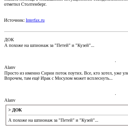
отметил Столтенберг.
Источник:
Interfax.ru
ДОК
А похоже на шпионаж за "Петей" и "Кузей"...
.
Alanv
Просто из именно Сирии поток поутих. Все, кто хотел, уже ул
Впрочем, там ещё Ирак с Мосулом может всплеснуть...
.
Alanv
> ДОК
А похоже на шпионаж за "Петей" и "Кузей"...