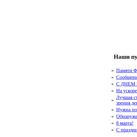
Наши пу
»
Памяти 
»
Сообщен
»
С ДНЕМ
»
На ускор
Лучшая с
»
зрения д
»
Нужна по
»
Обнаруже
»
8 марта!
»
С праздн