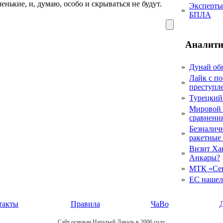
енькие, и, думаю, особо и скрываться не будут.
Эксперты 
»
БПЛА
Аналити
»
Дунай об
Лайк с по
»
преступл
»
Турецкий
Мировой 
»
сравнению
Безналичн
»
ракетные
Визит Ха
»
Анкары?
»
МТК «Сев
»
ЕС нашел 
такты
Правила
ЧаВо
Сайт основан Натальей Лаваль в 2006 году