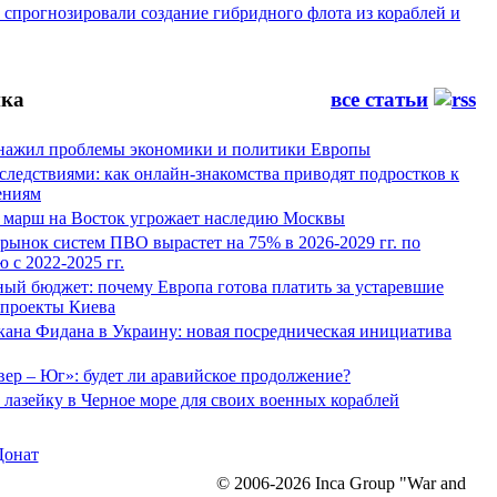
спрогнозировали создание гибридного флота из кораблей и
ка
все статьи
нажил проблемы экономики и политики Европы
следствиями: как онлайн-знакомства приводят подростков к
ениям
 марш на Восток угрожает наследию Москвы
рынок систем ПВО вырастет на 75% в 2026-2029 гг. по
 с 2022-2025 гг.
ый бюджет: почему Европа готова платить за устаревшие
 проекты Киева
кана Фидана в Украину: новая посредническая инициатива
ер – Юг»: будет ли аравийское продолжение?
лазейку в Черное море для своих военных кораблей
Донат
© 2006-2026 Inca Group "War and