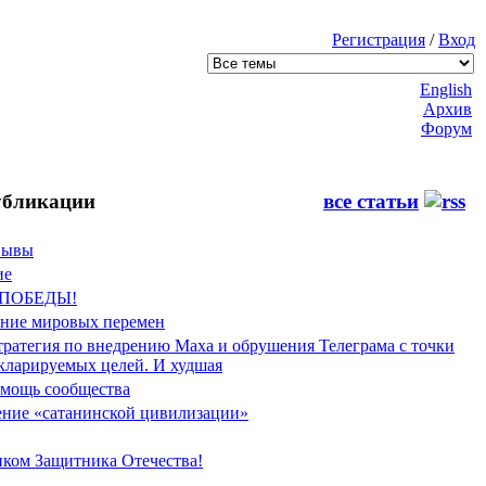
Регистрация
/
Вход
English
Архив
Форум
бликации
все статьи
Фывы
ие
 ПОБЕДЫ!
ение мировых перемен
тратегия по внедрению Маха и обрушения Телеграма с точки
екларируемых целей. И худшая
мощь сообщества
ние «сатанинской цивилизации»
иком Защитника Отечества!