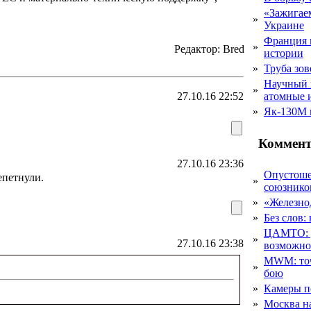
«Зажигаем
»
Украине
Франция 
»
Редактор: Bred
истории
»
Труба зов
Научный 
»
27.10.16 22:52
атомные 
»
Як-130М г
Коммент
27.10.16 23:36
Опустоше
епетнули.
»
союзник
»
«Железно
»
Без слов:
ЦАМТО: уд
»
27.10.16 23:38
возможн
MWM: точ
»
бою
»
Камеры п
»
Москва на