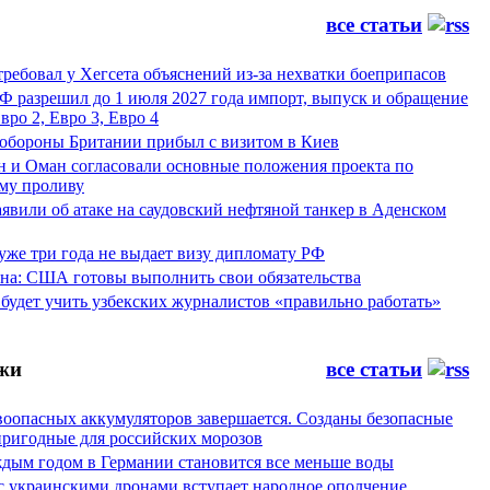
все статьи
ребовал у Хегсета объяснений из-за нехватки боеприпасов
Ф разрешил до 1 июля 2027 года импорт, выпуск и обращение
вро 2, Евро 3, Евро 4
обороны Британии прибыл с визитом в Киев
н и Оман согласовали основные положения проекта по
му проливу
явили об атаке на саудовский нефтяной танкер в Аденском
уже три года не выдает визу дипломату РФ
а: США готовы выполнить свои обязательства
будет учить узбекских журналистов «правильно работать»
жи
все статьи
воопасных аккумуляторов завершается. Созданы безопасные
пригодные для российских морозов
аждым годом в Германии становится все меньше воды
 с украинскими дронами вступает народное ополчение