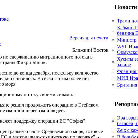
Новости
токе
»
Трамп пот
Кабмин Р
»
бензина Е
Версия для печати
»
Министр 
е
WSJ: Ира
»
Ближний Восток
Ормузско
ю по сдерживанию миграционного потока в
Хуситы за
»
ы страны Фикри Ышик.
заливе
»
Франция 
ссию до конца декабря, поскольку количество
»
МИД Иран
льно снизилось. В связи с этим более нет
го моря.
»
Британия 
ационному потоку своими силами..
Репорта
альянс решил продолжить операцию в Эгейском
 незаконной перевозкой людей.
Эра взры
»
окажет поддержку операции ЕС "София".
батареи, 
»
Zeit: с к
 центральную часть Средиземного моря, готовые
ЕС и материально-техническую поддержку", -
»
В борьбу