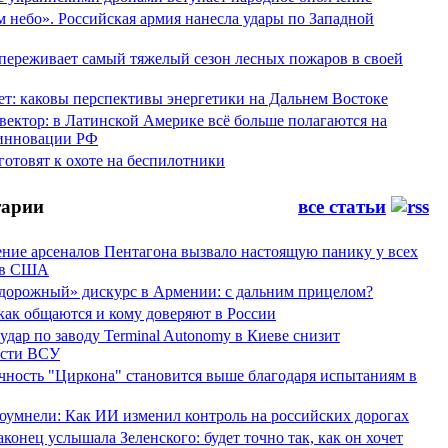
 небо». Российская армия нанесла удары по Западной
переживает самый тяжелый сезон лесных пожаров в своей
ет: каковы перспективы энергетики на Дальнем Востоке
вектор: в Латинской Америке всё больше полагаются на
инновации РФ
отовят к охоте на беспилотники
арии
все статьи
ние арсеналов Пентагона вызвало настоящую панику у всех
ов США
дорожный» дискурс в Армении: с дальним прицелом?
 как общаются и кому доверяют в России
ар по заводу Terminal Autonomy в Киеве снизит
ости ВСУ
ность "Циркона" становится выше благодаря испытаниям в
оумнели: Как ИИ изменил контроль на российских дорогах
конец услышала Зеленского: будет точно так, как он хочет