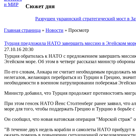
Сюжет дня
Разрушен украинский стратегический мост в За
Главная страница
»
Новости
» Просмотр
Турция предложила НАТО завершить миссию в Эгейском мор
27.10.16 20:30
Турция обратилась к НАТО с предложением завершить мисси
Эгейском море. Об этом в четверг рассказал министр оборон
По его словам, Анкара не считает необходимым продолжать ми
нелегалов, желающих перебраться из Турции в Грецию, значите
необходимости в военном патрулировании побережья Эгейско
Министр добавил, что Турция продолжит противостоять мигр
При этом генсек НАТО Йенс Столтенберг ранее заявил, что 
море для того, чтобы поддержать Грецию и Турцию в борьбе с
Он сообщил, что новая натовская операция "Морской страж" 
"В течение двух недель корабли и самолеты НАТО прибудут в
оказать помощь в повышении ситуационной осведомленности 