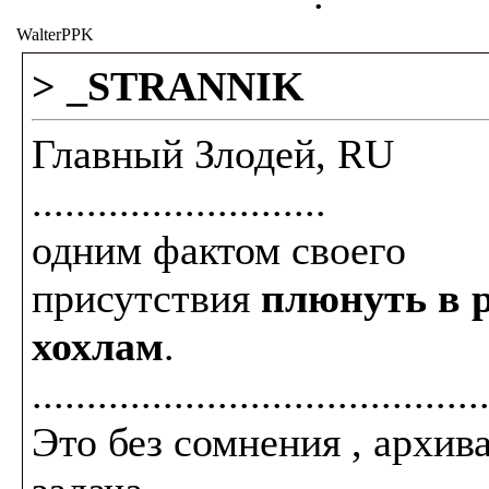
WalterPPK
> _STRANNIK
Главный Злодей, RU
...........................
одним фактом своего
присутствия
плюнуть в 
хохлам
.
.........................................
Это без сомнения , архив