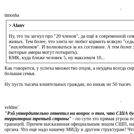
.
timosha
> Alanv
Ну, это ты загнул про "20 членов", да ещё в современной се
живых. Тем более, что элита не любит кормить всякую "седь
"нахлебников". И волноваться за их состояние. А тем более
(которые амеры могут потырить).
КМК, куда ближе человек 5, ну максимум 10...
Как говорится, у успеха множество отцов, а неудача всегда си
большая семья.
.
Ну пусть тысяча влиятельных граждан, но никак не 50 тысяч.
.
veldinc`
"Рэй утвердительно ответил на вопрос о том, что США бу
территории третьей страны" -
по сути это прямая угроза 
границей. Причем высказанная официальным лицом СШП, на
органа. Что еще надо нашему МИДу и другим структурам? Чт