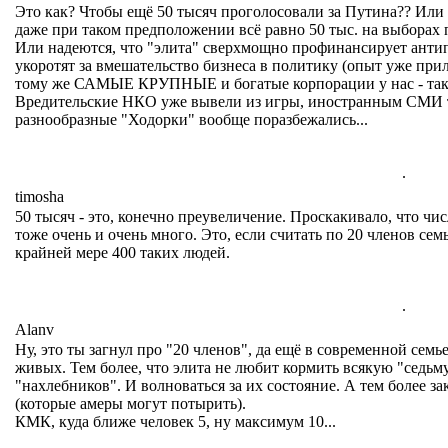
Это как? Чтобы ещё 50 тысяч проголосовали за Путина?? Или 
даже при таком предположении всё равно 50 тыс. на выборах п
Или надеются, что "элита" сверхмощно профинансирует антип
укоротят за вмешательство бизнеса в политику (опыт уже прил
тому же САМЫЕ КРУПНЫЕ и богатые корпорации у нас - так и
Вредительские НКО уже вывели из игры, иностранным СМИ тож
разнообразные "Ходорки" вообще поразбежались...
.
timosha
50 тысяч - это, конечно преувеличение. Проскакивало, что чис
тоже очень и очень много. Это, если считать по 20 членов сем
крайней мере 400 таких людей.
.
Alanv
Ну, это ты загнул про "20 членов", да ещё в современной семь
живых. Тем более, что элита не любит кормить всякую "седьму
"нахлебников". И волноваться за их состояние. А тем более з
(которые амеры могут потырить).
КМК, куда ближе человек 5, ну максимум 10...