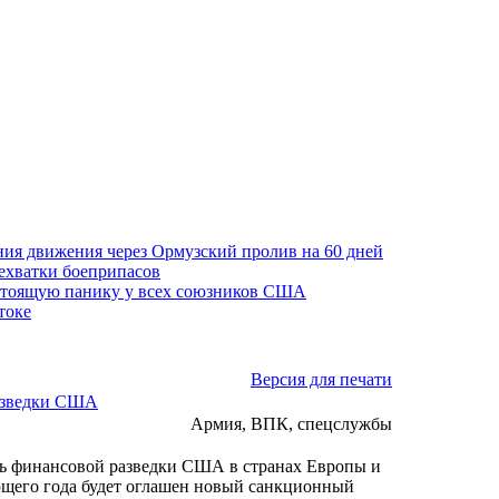
ния движения через Ормузский пролив на 60 дней
нехватки боеприпасов
стоящую панику у всех союзников США
токе
Версия для печати
азведки США
Армия, ВПК, спецслужбы
ь финансовой разведки США в странах Европы и
дующего года будет оглашен новый санкционный