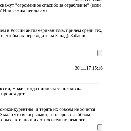
 скажут "огроменное спасибо за ограбление" (если
??? Или самим пендосам?
ем в России антиамериканизма, причём среди тех,
го, чтобы их переводить на Запад). Забавно,
30.11.17 15:16
ссии, может тогда пиндосы успокоятся...
 происходит...
коконкурентны, и терять их совсем не хочется -
Ф мало что выигрывают, а товаров с лэйблом
орых авто, но и их относительно немного.