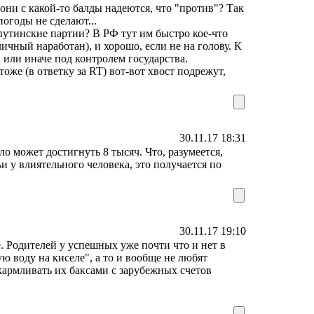
они с какой-то балды надеются, что "против"? Так
огоды не сделают...
утинские партии? В РФ тут им быстро кое-что
ичный наработан), и хорошо, если не на голову. К
ли иначе под контролем государства.
е (в ответку за RT) вот-вот хвост подрежут,
30.11.17 18:31
ло может достигнуть 8 тысяч. Что, разумеется,
ьи у влиятельного человека, это получается по
30.11.17 19:10
е. Родителей у успешных уже почти что и нет в
ю воду на киселе", а то и вообще не любят
акармливать их баксами с зарубежных счетов