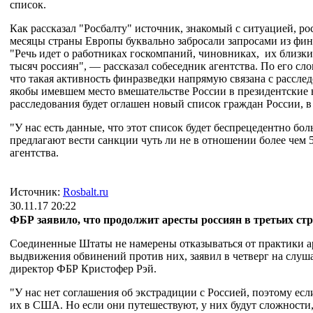
список.
Как рассказал "Росбалту" источник, знакомый с ситуацией, р
месяцы страны Европы буквально забросали запросами из фи
"Речь идет о работниках госкомпаний, чиновниках, их близких
тысяч россиян", — рассказал собеседник агентства. По его сл
что такая активность финразведки напрямую связана с рассле
якобы имевшем место вмешательстве России в президентские 
расследования будет оглашен новый список граждан России, 
"У нас есть данные, что этот список будет беспрецедентно б
предлагают вести санкции чуть ли не в отношении более чем 
агентства.
Источник:
Rosbalt.ru
30.11.17 20:22
ФБР заявило, что продолжит аресты россиян в третьих ст
Соединенные Штаты не намерены отказываться от практики аре
выдвижения обвинений против них, заявил в четверг на слуш
директор ФБР Кристофер Рэй.
"У нас нет соглашения об экстрадиции с Россией, поэтому есл
их в США. Но если они путешествуют, у них будут сложности,