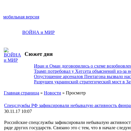
мобильная версия
ВОЙНА и МИР
Сюжет дня
Иран и Оман договорились о схеме возобновле
Трамп потребовал у Хегсета объяснений из-за 
Опустошение арсеналов Пентагона вызвало на
Разрушен украинский стратегический мост в За
Главная страница
»
Новости
» Просмотр
Спецслужбы РФ зафиксировали небывалую активность финр
30.11.17 10:07
Российские спецслужбы зафиксировали небывалую активност
ряде других государств. Связано это с тем, что в начале сле