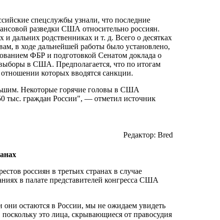
оссийские спецслужбы узнали, что последние
нансовой разведки США относительно россиян.
 и дальних родственниках и т. д. Всего о десятках
овам, в ходе дальнейшей работы было установлено,
дованием ФБР и подготовкой Сенатом доклада о
выборы в США. Предполагается, что по итогам
в отношении которых вводятся санкции.
ольшим. Некоторые горячие головы в США
50 тыс. граждан России", — отметил источник
Редактор: Bred
ранах
стов россиян в третьих странах в случае
аниях в палате представителей конгресса США
и они остаются в России, мы не ожидаем увидеть
 поскольку это лица, скрывающиеся от правосудия