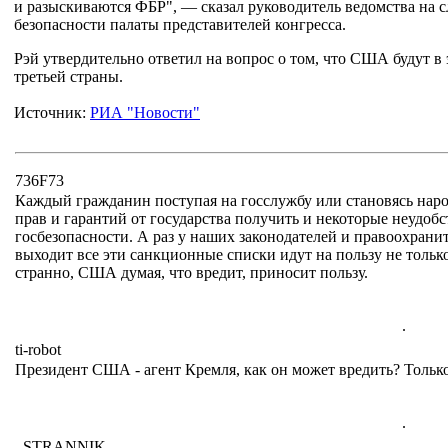
и разыскиваются ФБР", — сказал руководитель ведомства на 
безопасности палаты представителей конгресса.
Рэй утвердительно ответил на вопрос о том, что США будут в 
третьей страны.
Источник:
РИА "Новости"
736F73
Каждый гражданин поступая на госслужбу или становясь нар
прав и гарантий от государства получить и некоторые неудобст
госбезопасности. А раз у наших законодателей и правоохраните
выходит все эти санкционные списки идут на пользу не только 
странно, США думая, что вредит, приносит пользу.
.
ti-robot
Президент США - агент Кремля, как он может вредить? Только
.
_STRANNIK