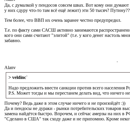
Да, с думалкой у пендосов совсем швах. Вот кому они думают
у них сдуру что-то там всё ещё лежит) эти 50 тысяч? Путину
Тем более, что ВВП их очень заранее честно предупредил.
Т.е. по факту сами САСШ активно занимаются распространени
кого они сами считают "элитой" (т.е. у кого денег настоль мно
забавно.
.
Alanv
> veldinc`
Надо предложить ввести санкции против всего населения Ро
P.S. Может тогды и мы перестанем делать вид, что ничего не
Почему? Ведь даже в этом случае ничего и не произойдёт :))
Да и пендосы не дураки - рынки потребительских товаров высо
замена найдётся быстро. Впрочем, и сейчас амерзы на них в Р
"Сделано в США" так сходу даже и не припомню. Кроме некот