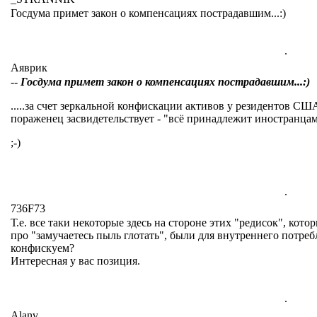
Госдума примет закон о компенсациях пострадавшим...:)
.
Аяврик
--
Госдума примет закон о компенсациях пострадавшим...:)
.....за счет зеркальной конфискации активов у резидентов СШ
пораженец засвидетельствует - "всё принадлежит иностранцам
;-)
.
736F73
Т.е. все таки некоторые здесь на стороне этих "редисок", кот
про "замучаетесь пыль глотать", были для внутреннего потреб
конфискуем?
Интересная у вас позиция.
.
Alanv