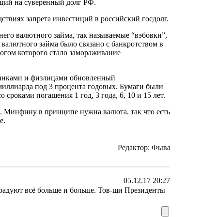
кций на суверенный долг РФ.
твиях запрета инвестиций в российский госдолг.
его валютного займа, так называемые “вэбовки”,
валютного займа было связано с банкротством в
огом которого стало замораживание
банками и физлицами обновленный
миллиарда под 3 процента годовых. Бумаги были
оками погашения 1 год, 3 года, 6, 10 и 15 лет.
... Минфину в принципе нужна валюта, так что есть
е.
Редактор: Фыва
05.12.17 20:27
радуют всё больше и больше. Тов-щи Президенты