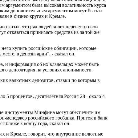
ым аргументом была высокая волатильность курса
 таким дополнительным аргументом могут быть и
язи в бизнес-кругах и Кремле.
 сказал, что ряд людей хочет перевести свои
т отказаться принимать средства из-за той же
а него купить российские облигации, которые
есте, в депозитарии”, - сказал он.
а, и информация об их владельцах может быть
ского депозитария на условиях анонимности.
ских валютных депозитов, ставки по которым в
о 5 процентов, десятилетняя Россия-28 - около 4
ные инструменты Минфина могут обеспечить им
 топ-менеджер российского госбанка. Приток в банк
я ближе к концу года, сказал он.
х и Кремле, говорит, что внутренние валютные