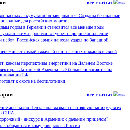
жи
все статьи
воопасных аккумуляторов завершается. Созданы безопасные
пригодные для российских морозов
аждым годом в Германии становится все меньше воды
 с украинскими дронами вступает народное ополчение
 небо». Российская армия нанесла удары по Западной
переживает самый тяжелый сезон лесных пожаров в своей
ет: каковы перспективы энергетики на Дальнем Востоке
вектор: в Латинской Америке всё больше полагаются на
инновации РФ
отовят к охоте на беспилотники
арии
все статьи
ние арсеналов Пентагона вызвало настоящую панику у всех
ов США
дорожный» дискурс в Армении: с дальним прицелом?
 как общаются и кому доверяют в России