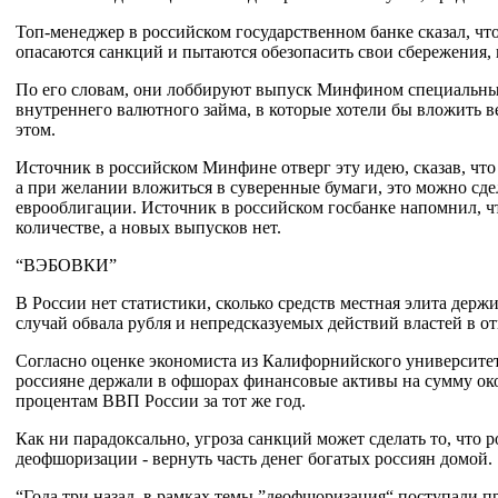
Топ-менеджер в российском государственном банке сказал, ч
опасаются санкций и пытаются обезопасить свои сбережения, 
По его словам, они лоббируют выпуск Минфином специальны
внутреннего валютного займа, в которые хотели бы вложить в
этом.
Источник в российском Минфине отверг эту идею, сказав, что
а при желании вложиться в суверенные бумаги, это можно сде
еврооблигации. Источник в российском госбанке напомнил, ч
количестве, а новых выпусков нет.
“ВЭБОВКИ”
В России нет статистики, сколько средств местная элита держ
случай обвала рубля и непредсказуемых действий властей в о
Согласно оценке экономиста из Калифорнийского университета
россияне держали в офшорах финансовые активы на сумму око
процентам ВВП России за тот же год.
Как ни парадоксально, угроза санкций может сделать то, что 
деофшоризации - вернуть часть денег богатых россиян домой.
“Года три назад, в рамках темы ”деофшоризация“ поступали 