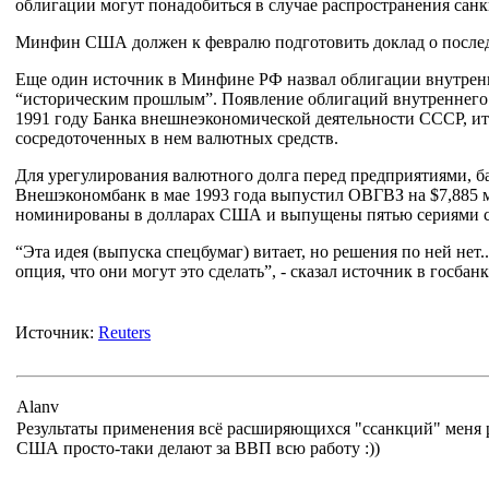
облигации могут понадобиться в случае распространения сан
Минфин США должен к февралю подготовить доклад о последс
Еще один источник в Минфине РФ назвал облигации внутренн
“историческим прошлым”. Появление облигаций внутреннего 
1991 году Банка внешнеэкономической деятельности СССР, ит
сосредоточенных в нем валютных средств.
Для урегулирования валютного долга перед предприятиями, 
Внешэкономбанк в мае 1993 года выпустил ОВГВЗ на $7,885 
номинированы в долларах США и выпущены пятью сериями со ср
“Эта идея (выпуска спецбумаг) витает, но решения по ней нет
опция, что они могут это сделать”, - сказал источник в госбанк
Источник:
Reuters
Alanv
Результаты применения всё расширяющихся "ссанкций" меня 
США просто-таки делают за ВВП всю работу :))