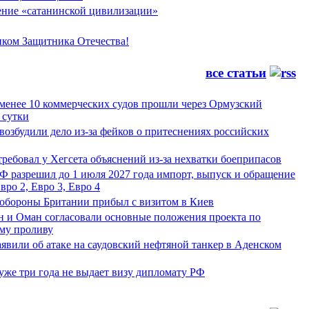
ние «сатанинской цивилизации»
иком Защитника Отечества!
все статьи
менее 10 коммерческих судов прошли через Ормузский
 сутки
возбудили дело из-за фейков о притеснениях российских
ребовал у Хегсета объяснений из-за нехватки боеприпасов
Ф разрешил до 1 июля 2027 года импорт, выпуск и обращение
вро 2, Евро 3, Евро 4
обороны Британии прибыл с визитом в Киев
н и Оман согласовали основные положения проекта по
му проливу
явили об атаке на саудовский нефтяной танкер в Аденском
уже три года не выдает визу дипломату РФ