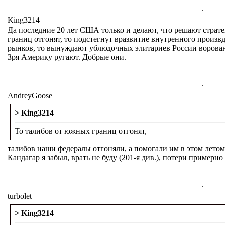
.
King3214
Да последние 20 лет США только и делают, что решают страт
границ отгонят, то подстегнут вразвитие внутренного произвд
рынков, то вынуждают ублюдочных элитариев России ворован
Зря Америку ругают. Добрые они.
.
AndreyGoose
> King3214
То талибов от южных границ отгонят,
талибов наши федералы отгоняли, а помогали им в этом летом 
Кандагар я забыл, врать не буду (201-я див.), потери примерн
.
turbolet
> King3214