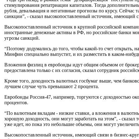
стимулирования репатриации капиталов. Тогда дополнительн
рубля, девальвация и негативные прогнозы по курсу. Сейчас
санкции”, - сказал высокопоставленный источник, имеющий св
Высокопоставленный источник в крупной российской компании
иностранные денежные активы в РФ, но российские банки могу
угрозы санкций.
“Поэтому додумались до того, чтобы какой-то счет открыть, н
Минфин специально выпустит, и их разместить в каком-нибудь м
Вложения физлиц в евробонды идут общим объемом от брокер
предоставлена только с их согласия, сказал сотрудник россий
Кроме того, доходность валютных госбумаг выше, чем банков
лучшем случае чуть превышают 2 процента.
Евробонды Россия-47, например, торгуются с доходностью окол
процентов.
“По валютным вкладам - низкие ставки, а вложения в валют
хорошую доходность, они могут заработать на этом”, - сказал
уже идет, но пока это небольшие объемы, они могут увеличитьс
Высокопоставленный источник, имеющий связи в бизнес-круга