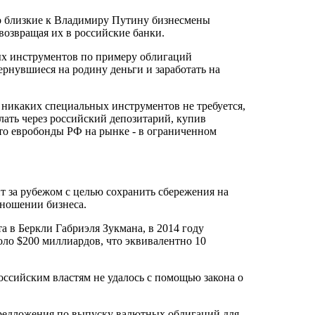
то близкие к Владимиру Путину бизнесмены
возвращая их в российские банки.
х инструментов по примеру облигаций
ернувшиеся на родину деньги и заработать на
 никаких специальных инструментов не требуется,
лать через российский депозитарий, купив
то евробонды РФ на рынке - в ограниченном
ит за рубежом с целью сохранить сбережения на
тношении бизнеса.
 в Беркли Габриэля Зукмана, в 2014 году
ло $200 миллиардов, что эквивалентно 10
российским властям не удалось с помощью закона о
предложения по выпуску валютных облигаций для