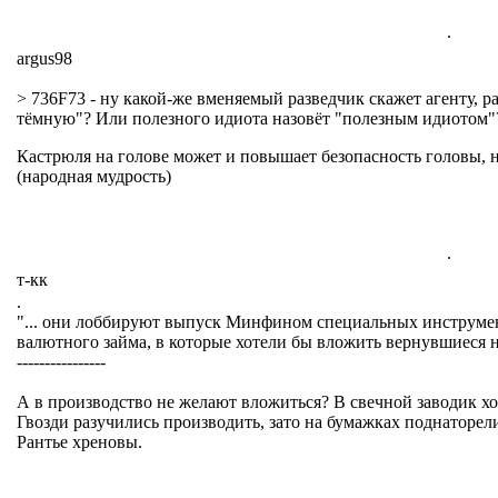
.
argus98
> 736F73 - ну какой-же вменяемый разведчик скажет агенту, р
тёмную"? Или полезного идиота назовёт "полезным идиотом"
Кастрюля на голове может и повышает безопасность головы, н
(народная мудрость)
.
т-кк
.
"... они лоббируют выпуск Минфином специальных инструме
валютного займа, в которые хотели бы вложить вернувшиеся на
----------------
А в производство не желают вложиться? В свечной заводик хо
Гвозди разучились производить, зато на бумажках поднаторели
Рантье хреновы.