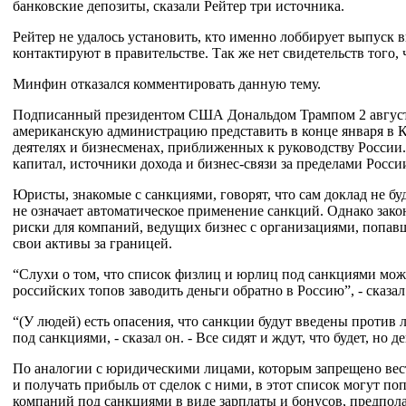
банковские депозиты, сказали Рейтер три источника.
Рейтер не удалось установить, кто именно лоббирует выпуск 
контактируют в правительстве. Так же нет свидетельств того, 
Минфин отказался комментировать данную тему.
Подписанный президентом США Дональдом Трампом 2 августа
американскую администрацию представить в конце января в К
деятелях и бизнесменах, приближенных к руководству России
капитал, источники дохода и бизнес-связи за пределами Росси
Юристы, знакомые с санкциями, говорят, что сам доклад не бу
не означает автоматическое применение санкций. Однако зак
риски для компаний, ведущих бизнес с организациями, попавш
свои активы за границей.
“Слухи о том, что список физлиц и юрлиц под санкциями може
российских топов заводить деньги обратно в Россию”, - сказа
“(У людей) есть опасения, что санкции будут введены против
под санкциями, - сказал он. - Все сидят и ждут, что будет, но д
По аналогии с юридическими лицами, которым запрещено вес
и получать прибыль от сделок с ними, в этот список могут по
компаний под санкциями в виде зарплаты и бонусов, предпола