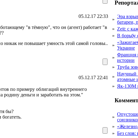
Репорта
05.12.17 22:33
Эра взры
»
батареи, 
аботающему "в тёмную", что он (агент) работает "в
»
Zeit: с к
??
»
В борьбу
«Зажигаем
о никак не повышает умность этой самой головы..
»
Украине
Франция 
»
истории
»
Труба зов
Научный 
»
05.12.17 22:41
атомные 
»
Як-130М г
нтов по примеру облигаций внутреннего
 родину деньги и заработать на этом."
Коммент
тя бы?
Опустоше
 богатеть.
»
союзник
»
«Железно
»
Без слов: