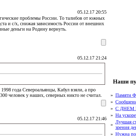
05.12.17 20:55
егические проблемы России. То талибов от южных
ста и с/х, снижая зависимость России от внешних
ные деньги на Родину вернуть.
05.12.17 21:24
Наши пу
1998 года Североальянцы, Кабул взяли, а про
о 300 человек у наших, северных никто не считал.
»
Памяти 
»
Сообщен
»
С ДНЕМ
»
На ускор
05.12.17 21:46
Лучшая с
»
зрения д
»
Нужна по