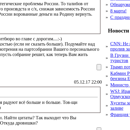
тегические проблемы России. То талибов от
»
Обнаруже
о произвдста и с/х, снижая зависимость России
»
8 марта!
оссии ворованные деньги на Родину вернуть.
»
С праздн
Новости
бюро во главе с дорогим....:-)
CNN: Не 
остью (если не сказать больше). Подумайте над
»
пролив за
ссмотрения на партсобрании Вашего персонального
 пусть собрание решит, как теперь Вам жить
В Грузии 
»
туристов
»
Трамп пот
Кабмин Р
»
бензина Е
05.12.17 22:00
»
Министр 
WSJ: Ира
»
Ормузско
я радуют всё больше и больше. Тов-щи
Хуситы за
»
)
заливе
»
Франция 
и. Найти цитаты? Так выходит что Вы
 Откуда дровишки?