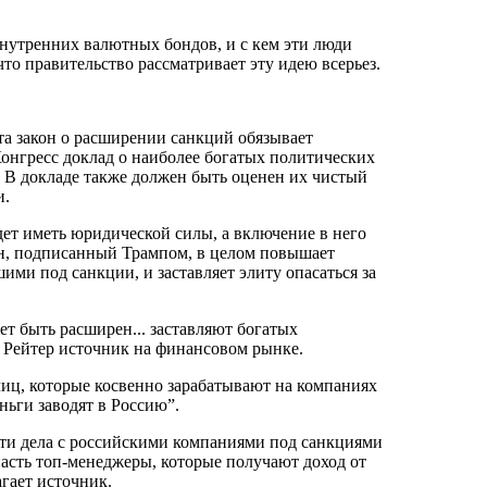
внутренних валютных бондов, и с кем эти люди
что правительство рассматривает эту идею всерьез.
 закон о расширении санкций обязывает
онгресс доклад о наиболее богатых политических
. В докладе также должен быть оценен их чистый
и.
дет иметь юридической силы, а включение в него
он, подписанный Трампом, в целом повышает
ими под санкции, и заставляет элиту опасаться за
т быть расширен... заставляют богатых
л Рейтер источник на финансовом рынке.
 лиц, которые косвенно зарабатывают на компаниях
еньги заводят в Россию”.
ти дела с российскими компаниями под санкциями
пасть топ-менеджеры, которые получают доход от
гает источник.