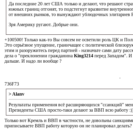
Да последние 20 лет США только и делают, что решают стра
южных границ отгонят, то подстегнут вразвитие внутренног
от внешних рынков, то вынуждают ублюдочных элитариев Р
Зря Америку ругают. Добрые они.
+100500! Только как-то Вы совсем не осветили роль ЦК и Полит
Это серьёзное упущение, граничащее с политической близорук
этим и разоружитесь перед партией - назначьте сами дату ра
дела о "преклонении гражданина
King3214
перед Западом". И
дальше. И надо ли вообще ?
.
736F73
> Alanv
Результаты применения всё расширяющихся "ссанкций" мен
Президенты США просто-таки делают за ВВП всю работу :)
Только вот Кремль и ВВП в частности, не довольны санкциям
приписываете ВВП работу которую он не планировал делать?