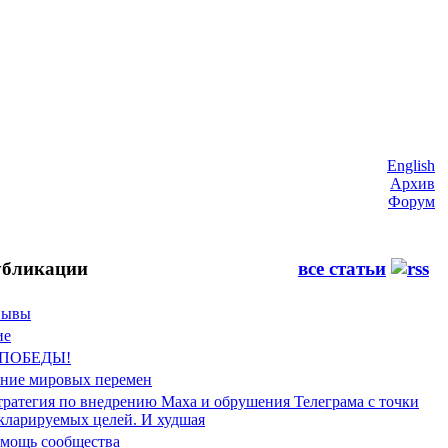
English
Архив
Форум
бликации
все статьи
Фывы
ие
 ПОБЕДЫ!
ение мировых перемен
тратегия по внедрению Маха и обрушения Телеграма с точки
екларируемых целей. И худшая
мощь сообщества