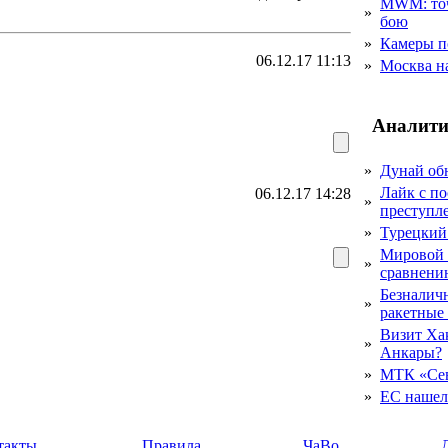
MWM: точ
»
бою
»
Камеры п
06.12.17 11:13
»
Москва на
Аналити
»
Дунай об
Лайк с по
06.12.17 14:28
»
преступл
»
Турецкий
Мировой 
»
сравнению
Безналичн
»
ракетные
Визит Ха
»
Анкары?
»
МТК «Сев
»
ЕС нашел 
такты
Правила
ЧаВо