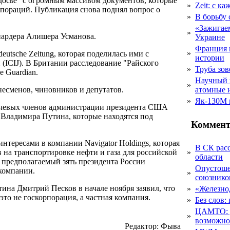
 досье" с огромным массивом документов, которые
»
Zeit: с к
пораций. Публикация снова поднял вопрос о
»
В борьбу
«Зажигаем
»
иардера Алишера Усманова.
Украине
Франция 
»
utsche Zeitung, которая поделилась ими с
истории
ICIJ). В Британии расследование "Райского
»
Труба зов
e Guardian.
Научный 
»
знесменов, чиновников и депутатов.
атомные 
»
Як-130М г
лючевых членов администрации президента США
 Владимира Путина, которые находятся под
Коммент
ересами в компании Navigator Holdings, которая
В СК рас
на транспортировке нефти и газа для российской
»
области
 предполагаемый зять президента России
Опустоше
компании.
»
союзник
ина Дмитрий Песков в начале ноября заявил, что
»
«Железно
это не госкорпорация, а частная компания.
»
Без слов:
ЦАМТО: уд
»
возможн
Редактор: Фыва