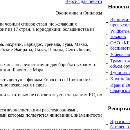
Версия для печати
Новости
Экономика и Финансы
Экономич
»
ли черный список стран, не желающих
превысил
тоит из 17 стран, в юрисдикции большинства из
Wildberri
»
товаров
ОАО «КБ 
 Бахрейн, Барбадос, Гренада, Гуам, Макао,
»
беспилот
бские Эмираты, Палау, Панама, Сент-Люсия,
»
У берегов
Трамп за
»
ых делают недостаточно для борьбы с уходом от
объем ор
ранции Брюно ле Мэра.
»
Туристы 
»
Крупнейш
рять доступ к фондам Евросоюза. Против них
ение нескольких недель.
Иран и О
»
Ормузски
авила которых не соответствуют стандартам ЕС, но
Репорта
еся журналистскими расследованиями,
ами которых пользуются чиновники, знаменитости
Эра взры
»
батареи, 