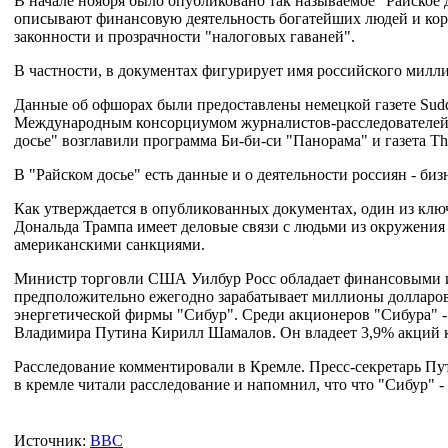
В начале ноября было опубликовано так называемое "Райское
описывают финансовую деятельность богатейших людей и кор
законности и прозрачности "налоговых гаваней".
В частности, в документах фигурирует имя российского милл
Данные об офшорах были предоставлены немецкой газете Sudde
Международным консорциумом журналистов-расследователей (
досье" возглавили программа Би-би-си "Панорама" и газета Th
В "Райском досье" есть данные и о деятельности россиян - би
Как утверждается в опубликованных документах, один из к
Дональда Трампа имеет деловые связи с людьми из окружения
американскими санкциями.
Министр торговли США Уилбур Росс обладает финансовыми инт
предположительно ежегодно зарабатывает миллионы долларов 
энергетической фирмы "Сибур". Среди акционеров "Сибура" -
Владимира Путина Кирилл Шамалов. Он владеет 3,9% акций 
Расследование комментировали в Кремле. Пресс-секретарь Пут
в кремле читали расследование и напомнил, что что "Сибур" - 
Источник:
BBC