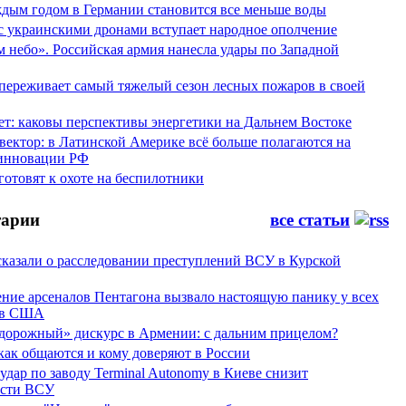
аждым годом в Германии становится все меньше воды
 с украинскими дронами вступает народное ополчение
 небо». Российская армия нанесла удары по Западной
переживает самый тяжелый сезон лесных пожаров в своей
ет: каковы перспективы энергетики на Дальнем Востоке
вектор: в Латинской Америке всё больше полагаются на
инновации РФ
отовят к охоте на беспилотники
арии
все статьи
сказали о расследовании преступлений ВСУ в Курской
ние арсеналов Пентагона вызвало настоящую панику у всех
ов США
дорожный» дискурс в Армении: с дальним прицелом?
 как общаются и кому доверяют в России
ар по заводу Terminal Autonomy в Киеве снизит
ости ВСУ