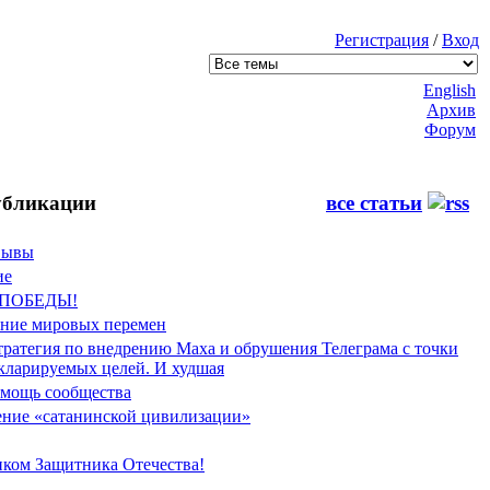
Регистрация
/
Вход
English
Архив
Форум
бликации
все статьи
Фывы
ие
 ПОБЕДЫ!
ение мировых перемен
тратегия по внедрению Маха и обрушения Телеграма с точки
екларируемых целей. И худшая
мощь сообщества
ние «сатанинской цивилизации»
иком Защитника Отечества!