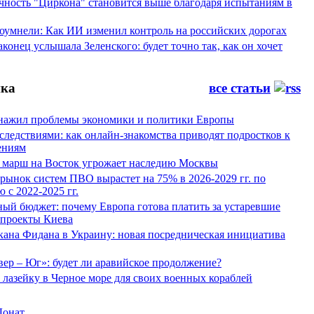
ность "Циркона" становится выше благодаря испытаниям в
оумнели: Как ИИ изменил контроль на российских дорогах
конец услышала Зеленского: будет точно так, как он хочет
ка
все статьи
нажил проблемы экономики и политики Европы
следствиями: как онлайн-знакомства приводят подростков к
ениям
 марш на Восток угрожает наследию Москвы
рынок систем ПВО вырастет на 75% в 2026-2029 гг. по
 с 2022-2025 гг.
ый бюджет: почему Европа готова платить за устаревшие
 проекты Киева
кана Фидана в Украину: новая посредническая инициатива
ер – Юг»: будет ли аравийское продолжение?
лазейку в Черное море для своих военных кораблей
Донат