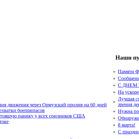
Наши пу
»
Памяти 
»
Сообщен
»
С ДНЕМ
»
На ускор
Лучшая с
»
зрения д
ния движения через Ормузский пролив на 60 дней
нехватки боеприпасов
»
Нужна по
стоящую панику у всех союзников США
»
Обнаруже
токе
»
8 марта!
»
С праздн