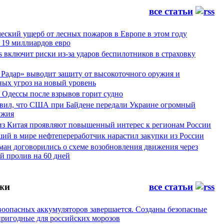
все статьи
еский ущерб от лесных пожаров в Европе в этом году
 19 миллиардов евро
es включит риски из-за ударов беспилотников в страховку
Радар» выводит защиту от высокоточного оружия и
ных угроз на новый уровень
 Одессы после взрывов горит судно
явил, что США при Байдене передали Украине огромный
ужия
из Китая проявляют повышенный интерес к регионам России
ий в мире нефтепереработчик нарастил закупки из России
ман договорились о схеме возобновления движения через
й пролив на 60 дней
жи
все статьи
воопасных аккумуляторов завершается. Созданы безопасные
пригодные для российских морозов