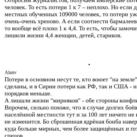
Отбросим журналистов, получаем имперские поте
человек. То есть потери 1 к 7 – неплохо. Но если 
местных обученных 109000 человек, то потери уже
очень-очень хреново. А если соотнести бармалеев
то вообще всё плохо 1 к 4,4. То есть, чтобы замоч
лишили жизни 4,4 женщин, детей, стариков.
.
Alanv
Потери в основном несут те, кто воюет "на земле
сделаны, и в Сирии потери как РФ, так и США - н
порядков меньше.
А лишали жизни "мирняков" - обе стороны конфли
Впрочем, сильно похоже, что в случае долгих боё
населённой местности тут и за 100 лет ничего не 
не изменится. Бо сброшенная ядрёная бонба наве
куда больше мирных, чем более защищённых и го
спецов.