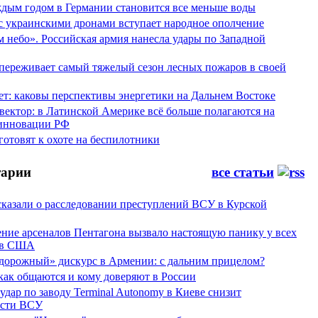
аждым годом в Германии становится все меньше воды
 с украинскими дронами вступает народное ополчение
 небо». Российская армия нанесла удары по Западной
переживает самый тяжелый сезон лесных пожаров в своей
ет: каковы перспективы энергетики на Дальнем Востоке
вектор: в Латинской Америке всё больше полагаются на
инновации РФ
отовят к охоте на беспилотники
арии
все статьи
сказали о расследовании преступлений ВСУ в Курской
ние арсеналов Пентагона вызвало настоящую панику у всех
ов США
дорожный» дискурс в Армении: с дальним прицелом?
 как общаются и кому доверяют в России
ар по заводу Terminal Autonomy в Киеве снизит
ости ВСУ