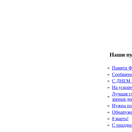
Наши пу
»
Памяти 
»
Сообщен
»
С ДНЕМ
»
На ускор
Лучшая с
»
зрения д
»
Нужна по
»
Обнаруже
»
8 марта!
»
С праздн