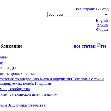
Регистрация
/
Вход
English
Архив
Форум
бликации
все статьи
Фывы
ие
 ПОБЕДЫ!
ение мировых перемен
тратегия по внедрению Маха и обрушения Телеграма с точки
екларируемых целей. И худшая
мощь сообщества
ние «сатанинской цивилизации»
иком Защитника Отечества!