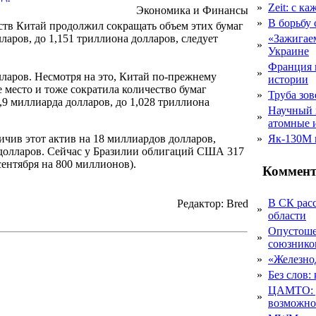
»
Zeit: с к
Экономика и Финансы
»
В борьбу
ств Китай продолжил сокращать объем этих бумаг
ларов, до 1,151 триллиона долларов, следует
«Зажигаем
»
Украине
Франция 
»
лларов. Несмотря на это, Китай по-прежнему
истории
 место и тоже сократила количество бумаг
»
Труба зов
9 миллиарда долларов, до 1,028 триллиона
Научный 
»
атомные 
личив этот актив на 18 миллиардов долларов,
»
Як-130М г
в долларов. Сейчас у Бразилии облигаций США 317
ентября на 800 миллионов).
Коммент
В СК рас
Редактор: Bred
»
области
Опустоше
»
союзник
»
«Железно
»
Без слов:
ЦАМТО: уд
»
возможн