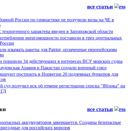
все статьи
борной России по гимнастике не получили визы на ЧЕ в
ю
 техногенного характера введен в Запорожской области
потребления энергомощности поставили в трех центральных
 России
и изымать ракеты для Patriot, оплаченные европейскими
ми
и поразили 34 действующих в интересах ВСУ морских судна
Саудовская Аравия и Пакистан создали военный союз
ируют построить в Норвегии 20 подземных бункеров для
сов
 суд получил иск об отмене регистрации списка "Яблока" на
 ГД
жи
все статьи
воопасных аккумуляторов завершается. Созданы безопасные
пригодные для российских морозов