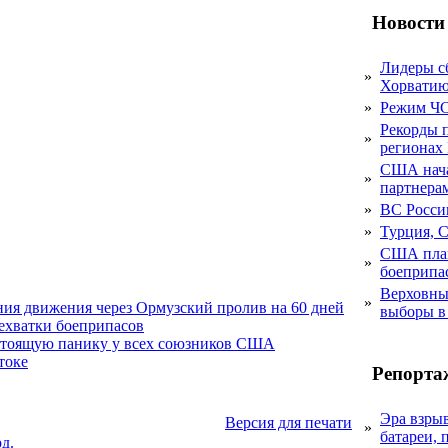
Новости
Лидеры с
»
Хорвати
»
Режим ЧС
Рекорды 
»
регионах
США начал
»
партнера
»
ВС Росси
»
Турция, 
США план
»
боеприпа
Верховный
»
ния движения через Ормузский пролив на 60 дней
выборы в
нехватки боеприпасов
стоящую панику у всех союзников США
токе
Репорта
Эра взры
Версия для печати
»
батареи, 
д.