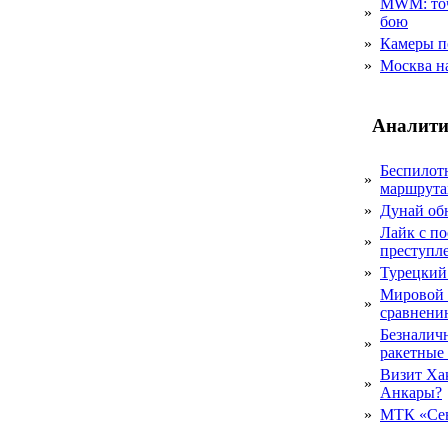
MWM: точ
»
бою
»
Камеры п
»
Москва на
Аналити
Беспилот
»
маршрута
»
Дунай об
Лайк с по
»
преступл
»
Турецкий
Мировой 
»
сравнению
Безналичн
»
ракетные
Визит Ха
»
Анкары?
»
МТК «Сев