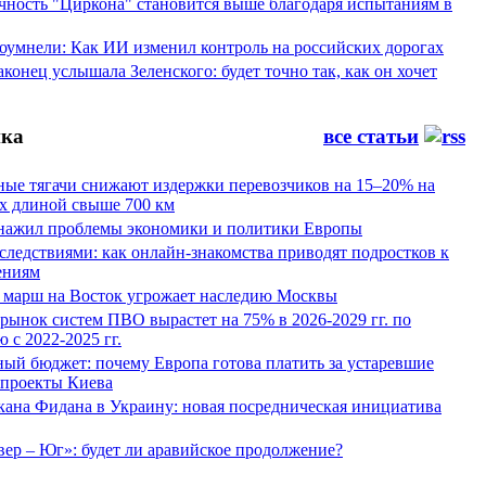
ность "Циркона" становится выше благодаря испытаниям в
оумнели: Как ИИ изменил контроль на российских дорогах
конец услышала Зеленского: будет точно так, как он хочет
ка
все статьи
ные тягачи снижают издержки перевозчиков на 15–20% на
х длиной свыше 700 км
нажил проблемы экономики и политики Европы
следствиями: как онлайн-знакомства приводят подростков к
ениям
 марш на Восток угрожает наследию Москвы
рынок систем ПВО вырастет на 75% в 2026-2029 гг. по
 с 2022-2025 гг.
ый бюджет: почему Европа готова платить за устаревшие
 проекты Киева
кана Фидана в Украину: новая посредническая инициатива
ер – Юг»: будет ли аравийское продолжение?