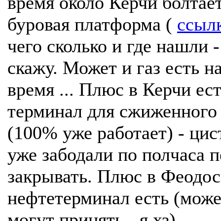
время около Керчи болтае
буровая платформа (
ссыл
чего сколько и где нашли -
скажу. Может и газ есть н
время ... Плюс в Керчи ес
терминал для сжиженного 
(100% уже работает) - ци
уже забодали по полчаса п
закрывать. Плюс в Феодо
нефтетерминал есть (може
могут принять - я хз).