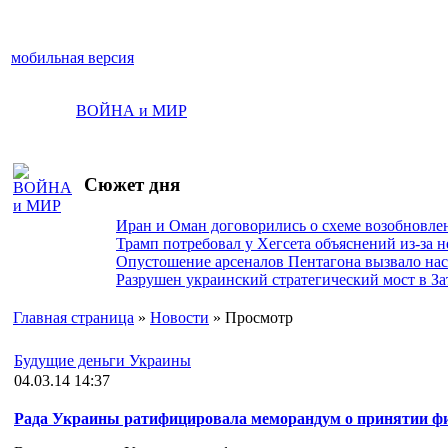
мобильная версия
ВОЙНА и МИР
Сюжет дня
Иран и Оман договорились о схеме возобновле
Трамп потребовал у Хегсета объяснений из-за 
Опустошение арсеналов Пентагона вызвало на
Разрушен украинский стратегический мост в За
Главная страница
»
Новости
» Просмотр
Будущие деньги Украины
04.03.14 14:37
Рада Украины ратифицировала меморандум о принятии ф