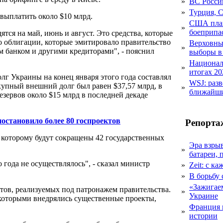
»
ВС Росси
»
Турция, 
выплатить около $10 млрд.
США план
»
боеприпа
тся на май, июнь и август. Это средства, которые
 облигации, которые эмитировало правительство
Верховный
»
м банком и другими кредиторами", - пояснил
выборы в
Национал
»
итогах 20
г Украины на конец января этого года составлял
WSJ: раз
окупный внешний долг был равен $37,57 млрд, в
»
ближайши
езервов около $15 млрд в последней декаде
остановило более 80 госпроектов
Репорта
 которому будут сокращены 42 государственных
Эра взры
»
батареи, 
года не осуществлялось", - сказал министр
»
Zeit: с к
»
В борьбу
«Зажигаем
тов, реализуемых под патронажем правительства.
»
Украине
которыми внедрялись существенные проекты,
Франция 
»
истории