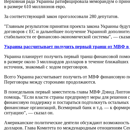
Верховная рада Украины ратифицировала меморандум о прин
в размере 610 миллионов евро.
За соответствующий закон проголосовали 280 депутатов.
"Главным результатом принятия проекта закона Украины буду
договоров с ЕС и дальнейшее получение Украиной дополните
стабильности ее финансово-экономической системы", — сказан
Украина рассчитывает получить первый транш от МВФ в 
Украина планирует получить первый транш финансовой пом
в размере около 3 миллиардов долларов в течение ближайших 
источник, знакомый с ходом переговоров.
Всего Украина рассчитывает получить от МВФ финансовую по
Переговоры между сторонами продолжаются.
В понедельник первый заместитель главы МВФ Дэвид Липтон з
помощь. "Если власти страны предпримут меры для решения с
финансовую поддержку и постараться подтолкнуть остальных 
финансовые организаций, Всемирный банк и т.д. — к формир
ситуацию", — сказал он.
Американские политические деятели обсуждают возможность 
долларов. Глава Комитета по международным отношениям Се