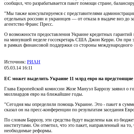
сообщил, что разрабатывается пакет помощи стране, балансир
"Мы также консультируемся с представителями администраци
отдельных россиян и украинцев — от отказа в выдаче виз до 
агентство Франс Пресс.
О возможности предоставления Украине кредитных гарантий в
на минувшей неделе госсекретарь США Джон Керри. Он при э
в рамках финансовой поддержки со стороны международного 
Источник:
РИАН
05.03.14 16:11
ЕС может выделить Украине 11 млрд евро на предстоящие
Глава Европейской комиссии Жозе Мануэл Баррозу заявил о г
миллиардов евро на ближайшие годы.
"Сегодня мы определили помощь Украине. Это - пакет в сумме
сказал он на пресс-конференции по результатам заседания Евр
По словам Баррозу, эти средства будут выделены как из бюдж
институтами. Он отметил, что это пакет, направленный на то,
необходимые реформы.