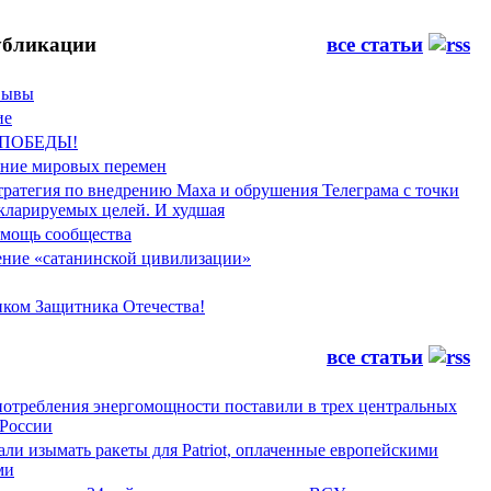
бликации
все статьи
Фывы
ие
 ПОБЕДЫ!
ение мировых перемен
тратегия по внедрению Маха и обрушения Телеграма с точки
екларируемых целей. И худшая
мощь сообщества
ние «сатанинской цивилизации»
иком Защитника Отечества!
все статьи
потребления энергомощности поставили в трех центральных
 России
и изымать ракеты для Patriot, оплаченные европейскими
ми