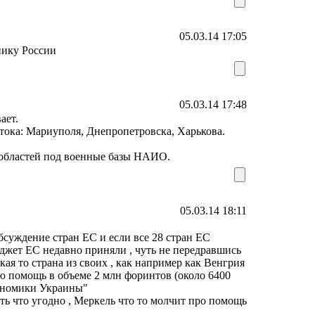
05.03.14 17:05
пику России
05.03.14 17:48
ает.
тока: Мариуполя, Днепропетровска, Харькова.
 областей под военные базы НАИО.
05.03.14 18:11
бсуждение стран ЕС и если все 28 стран ЕС
юджет ЕС недавно приняли , чуть не передравшись
акая то страна из своих , как например как Венгрия
 помощь в объеме 2 млн форинтов (около 6400
экономики Украины"
ть что угодно , Меркель что то молчит про помощь