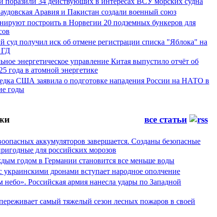
и поразили 34 действующих в интересах ВСУ морских судна
Саудовская Аравия и Пакистан создали военный союз
ируют построить в Норвегии 20 подземных бункеров для
сов
 суд получил иск об отмене регистрации списка "Яблока" на
 ГД
ьное энергетическое управление Китая выпустило отчёт об
25 года в атомной энергетике
ведка США заявила о подготовке нападения России на НАТО в
е годы
жи
все статьи
воопасных аккумуляторов завершается. Созданы безопасные
пригодные для российских морозов
аждым годом в Германии становится все меньше воды
 с украинскими дронами вступает народное ополчение
 небо». Российская армия нанесла удары по Западной
переживает самый тяжелый сезон лесных пожаров в своей