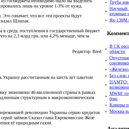
в из госбюджета необходимо было бы выделить
»
Труба зов
сировались лишь на уровне 1-3% от нужд.
Научный 
»
атомные 
 Это означает, что все эти проекты будут
»
Як-130М г
 сказал Шлапак.
а в среду, поступления в государственный бюджет
Коммент
что на 2,3 млрд грн, или 4,2% меньше, чем за
В СК рас
»
Редактор: Bred
области
Опустоше
»
союзник
»
«Железно
»
Без слов:
ь Украину рассчитанным на шесть лет пакетом
ЦАМТО: уд
»
возможн
ржку экономики 46-миллионной страны в рамках
MWM: точ
»
одлинным структурным и макроэкономическим
бою
»
Камеры п
»
Москва на
м пережившей революцию Украины серию кредитов
е серий займов Сказал глава Еврокомиссии Жозе
жения её природным газом.
Аналити