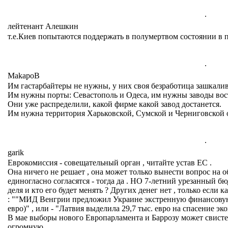
.
лейтенант Алешкин
т.е.Киев попытаются поддержать в полумертвом состоянии в 
.
MakapoB
Им гастарбайтеры не нужны, у них своя безработица зашкалив
Им нужны порты: Севастополь и Одеса, им нужны заводы вос
Они уже распределили, какой фирме какой завод достанется.
Им нужна территория Харьковской, Сумской и Черниговской
.
garik
Еврокомиссия - совещательный орган , читайте устав ЕС .
Она ничего не решает , она может только вынести вопрос на о
единогласно согласятся - тогда да . НО 7-летний урезанный б
деля и кто его будет менять ? Других денег нет , только если к
: ""МИД Венгрии предложил Украине экстренную финансовую
евро)" , или - "Латвия выделила 29,7 тыс. евро на спасение 
В мае выборы нового Европарламента и Баррозу может свисте
огромную