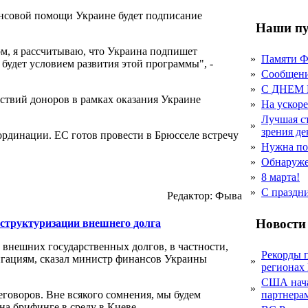
ансовой помощи Украине будет подписание
Наши пу
м, я рассчитываю, что Украина подпишет
»
Памяти 
 будет условием развития этой программы", -
»
Сообщен
»
С ДНЕМ
ствий доноров в рамках оказания Украине
»
На ускор
Лучшая с
»
зрения д
рдинации. ЕС готов провести в Брюсселе встречу
»
Нужна по
»
Обнаруже
»
8 марта!
»
С праздн
Редактор: Фыва
Новости
структуризации внешнего долга
внешних государственных долгов, в частности,
Рекорды 
ациям, сказал министр финансов Украины
»
регионах
США начал
»
еговоров. Вне всякого сомнения, мы будем
партнера
на брифинге в среду в Киеве.