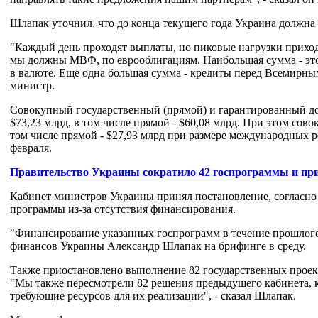
Шлапак уточнил, что до конца текущего года Украина должна 
"Каждый день проходят выплаты, но пиковые нагрузки приходя
мы должны МВФ, по еврооблигациям. Наибольшая сумма - это
в валюте. Еще одна большая сумма - кредиты перед Всемирны
министр.
Совокупный государственный (прямой) и гарантированный дол
$73,23 млрд, в том числе прямой - $60,08 млрд. При этом сов
том числе прямой - $27,93 млрд при размере международных р
февраля.
Правительство Украины сократило 42 госпрограммы и при
Кабинет министров Украины принял постановление, согласно
программы из-за отсутствия финансирования.
"Финансирование указанных госпрограмм в течение прошлого 
финансов Украины Александр Шлапак на брифинге в среду.
Также приостановлено выполнение 82 государственных проек
"Мы также пересмотрели 82 решения предыдущего кабинета, 
требующие ресурсов для их реализации", - сказал Шлапак.