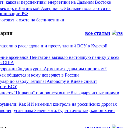
ет: каковы перспективы энергетики на Дальнем Востоке
вектор: в Латинской Америке всё больше полагаются на
инновации РФ
отовят к охоте на беспилотники
арии
все статьи
сказали о расследовании преступлений ВСУ в Курской
ние арсеналов Пентагона вызвало настоящую панику у всех
ов США
дорожный» дискурс в Армении: с дальним прицелом?
 как общаются и кому доверяют в России
ар по заводу Terminal Autonomy в Киеве снизит
ости ВСУ
ность "Циркона" становится выше благодаря испытаниям в
оумнели: Как ИИ изменил контроль на российских дорогах
конец услышала Зеленского: будет точно так, как он хочет
ка
все статьи