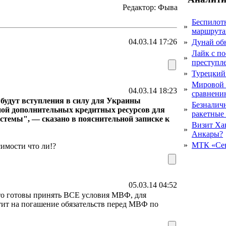
Редактор: Фыва
Беспилот
»
маршрута
04.03.14 17:26
»
Дунай об
Лайк с по
»
преступл
»
Турецкий
Мировой 
»
04.03.14 18:23
сравнению
будут вступления в силу для Украины
Безналичн
»
ной дополнительных кредитных ресурсов для
ракетные
стемы", — сказано в пояснительной записке к
Визит Ха
»
Анкары?
»
МТК «Сев
симости что ли!?
05.03.14 04:52
что готовы принять ВСЕ условия МВФ, для
етит на погашение обязательств перед МВФ по