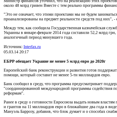
Министр финансов уточнил, что на реализацию этих проекто
около 48 млрд гривен Вместе с тем реально программы финан
"Это не означает, что этими проектами мы не будем заниматься.
проанализированы на предмет реальности средств под них", -
Между тем, как сообщила Государственная казначейская служб
Украины в январе-феврале 2014 года составили 52,2 млрд грн, 
аналогичный период минувшего года.
Источник:
Interfax.ru
05.03.14 20:17
ЕБРР обещает Украине не менее 5 млрд евро до 2020г
Европейский банк реконструкции и развития готов поддержат
помощи, который составит не менее 5-ти миллиардов евро.
Банк сообщил в среду, что программа предусматривает подде
"соординированной международной программы содействия п
реформам".
Ранее в среду о готовности Евросоюза выдать новым властя
и грантов на 11 миллиардов евро в ближайшие два года в вид
Мануэль Баррозу, добавив, что блок думает и о способах снаб