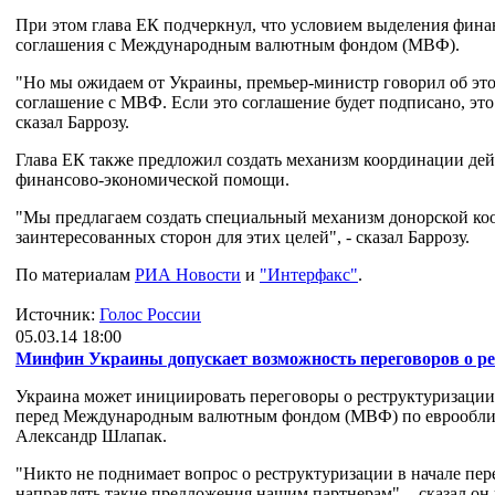
При этом глава ЕК подчеркнул, что условием выделения фин
соглашения с Международным валютным фондом (МВФ).
"Но мы ожидаем от Украины, премьер-министр говорил об это
соглашение с МВФ. Если это соглашение будет подписано, это
сказал Баррозу.
Глава ЕК также предложил создать механизм координации дей
финансово-экономической помощи.
"Мы предлагаем создать специальный механизм донорской коо
заинтересованных сторон для этих целей", - сказал Баррозу.
По материалам
РИА Новости
и
"Интерфакс"
.
Источник:
Голос России
05.03.14 18:00
Минфин Украины допускает возможность переговоров о ре
Украина может инициировать переговоры о реструктуризации 
перед Международным валютным фондом (МВФ) по еврооблиг
Александр Шлапак.
"Никто не поднимает вопрос о реструктуризации в начале пер
направлять такие предложения нашим партнерам", - сказал он 