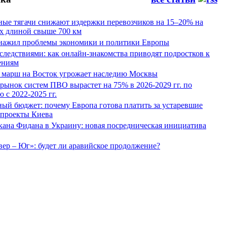
ные тягачи снижают издержки перевозчиков на 15–20% на
х длиной свыше 700 км
нажил проблемы экономики и политики Европы
следствиями: как онлайн-знакомства приводят подростков к
ениям
 марш на Восток угрожает наследию Москвы
рынок систем ПВО вырастет на 75% в 2026-2029 гг. по
 с 2022-2025 гг.
ый бюджет: почему Европа готова платить за устаревшие
 проекты Киева
кана Фидана в Украину: новая посредническая инициатива
ер – Юг»: будет ли аравийское продолжение?