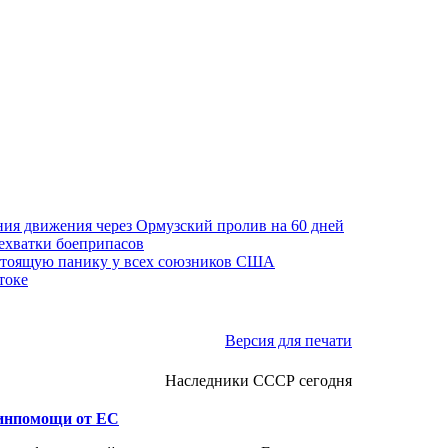
ния движения через Ормузский пролив на 60 дней
нехватки боеприпасов
стоящую панику у всех союзников США
токе
Версия для печати
Наследники СССР сегодня
инпомощи от ЕС