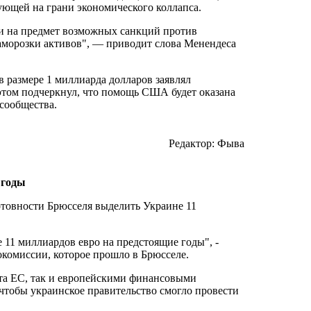
ующей на грани экономического коллапса.
и на предмет возможных санкций против
заморозки активов", — приводит слова Менендеса
 размере 1 миллиарда долларов заявлял
том подчеркнул, что помощь США будет оказана
сообщества.
Редактор: Фыва
 годы
отовности Брюсселя выделить Украине 11
 11 миллиардов евро на предстоящие годы", -
окомиссии, которое прошло в Брюсселе.
ета ЕС, так и европейскими финансовыми
 чтобы украинское правительство смогло провести