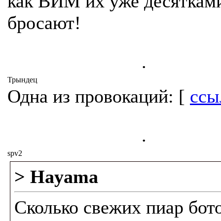
как ВИМ их уже десяткам
бросают!
.
Трындец
Одна из провокаций: [
ссы
.
spv2
> Hayama
Сколько свежих пиар бот