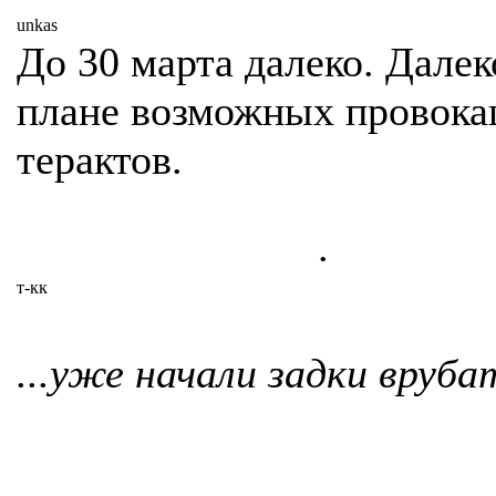
unkas
До 30 марта далеко. Далек
плане возможных провока
терактов.
.
т-кк
...уже начали задки вруба