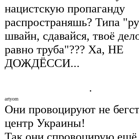
нацистскую пропаганду
распространяшь? Типа "р
швайн, сдавайся, твоё дел
равно труба"??? Ха, НЕ
ДОЖДЁССИ...
.
artyom
Они провоцируют не бегст
центр Украины!
Так они спровоцирую ещё