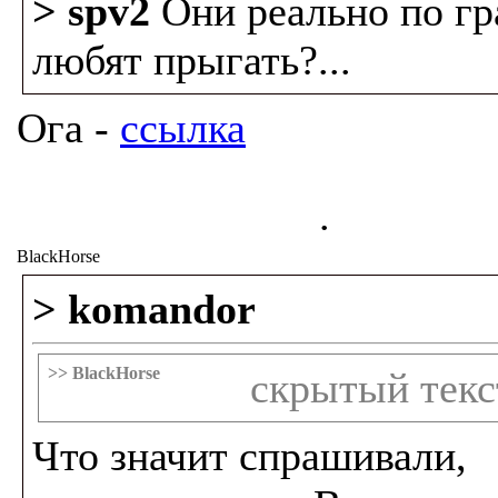
> spv2
Они реально по г
любят прыгать?...
Ога -
ссылка
.
BlackHorse
> komandor
>> BlackHorse
скрытый текс
Что значит спрашивали,