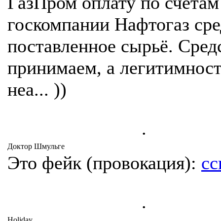
ГазПром оплату по счетам
госкомпании Нафтогаз сре
поставленное сырьё. Сред
принимаем, а легитимност
неа... ))
.
Доктор Шмульге
Это фейк (провокация):
сс
.
Holiday