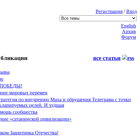
Регистрация
/
Вход
English
Архив
Форум
бликации
все статьи
Фывы
ие
 ПОБЕДЫ!
ение мировых перемен
тратегия по внедрению Маха и обрушения Телеграма с точки
екларируемых целей. И худшая
мощь сообщества
ние «сатанинской цивилизации»
иком Защитника Отечества!