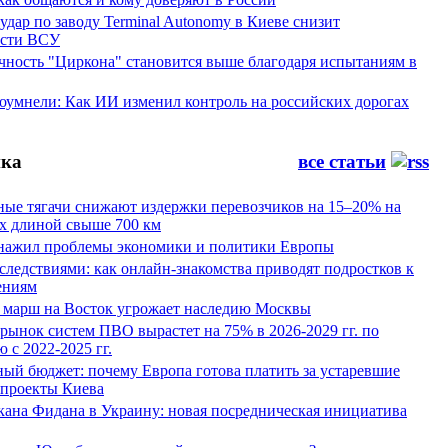
ар по заводу Terminal Autonomy в Киеве снизит
ости ВСУ
ность "Циркона" становится выше благодаря испытаниям в
оумнели: Как ИИ изменил контроль на российских дорогах
ка
все статьи
ные тягачи снижают издержки перевозчиков на 15–20% на
х длиной свыше 700 км
нажил проблемы экономики и политики Европы
следствиями: как онлайн-знакомства приводят подростков к
ениям
 марш на Восток угрожает наследию Москвы
рынок систем ПВО вырастет на 75% в 2026-2029 гг. по
 с 2022-2025 гг.
ый бюджет: почему Европа готова платить за устаревшие
 проекты Киева
кана Фидана в Украину: новая посредническая инициатива