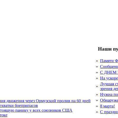
Наши пу
»
Памяти 
»
Сообщен
»
С ДНЕМ
»
На ускор
Лучшая с
»
зрения д
»
Нужна по
»
Обнаруже
ния движения через Ормузский пролив на 60 дней
нехватки боеприпасов
»
8 марта!
стоящую панику у всех союзников США
»
С праздн
токе