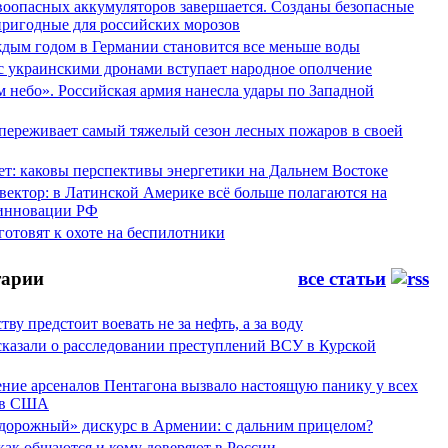
воопасных аккумуляторов завершается. Созданы безопасные
пригодные для российских морозов
аждым годом в Германии становится все меньше воды
 с украинскими дронами вступает народное ополчение
 небо». Российская армия нанесла удары по Западной
переживает самый тяжелый сезон лесных пожаров в своей
ет: каковы перспективы энергетики на Дальнем Востоке
вектор: в Латинской Америке всё больше полагаются на
инновации РФ
отовят к охоте на беспилотники
арии
все статьи
тву предстоит воевать не за нефть, а за воду
сказали о расследовании преступлений ВСУ в Курской
ние арсеналов Пентагона вызвало настоящую панику у всех
ов США
дорожный» дискурс в Армении: с дальним прицелом?
 как общаются и кому доверяют в России