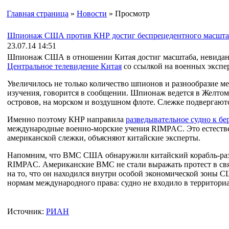
Главная страница
»
Новости
» Просмотр
Шпионаж США против КНР достиг беспрецедентного масшта
23.07.14 14:51
Шпионаж США в отношении Китая достиг масштаба, невиданн
Центральное телевидение Китая
со ссылкой на военных экспе
Увеличилось не только количество шпионов и разнообразие ме
изучения, говорится в сообщении. Шпионаж ведется в Желтом
островов, на морском и воздушном флоте. Слежке подвергают
Именно поэтому КНР направила
разведывательное судно к бе
международные военно-морские учения RIMPAC. Это естестве
американской слежки, объясняют китайские эксперты.
Напомним, что ВМС США обнаружили китайский корабль-разв
RIMPAC. Американские ВМС не стали выражать протест в связ
на то, что он находился внутри особой экономической зоны С
нормам международного права: судно не входило в территор
Источник:
РИАН