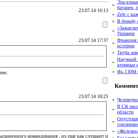
Эра взры
»
батареи, 
23.07.14 16:13
»
Zeit: с к
»
В борьбу
«Зажигаем
»
Украине
23.07.14 17:37
Франция 
»
истории
»
Труба зов
Научный 
»
атомные 
»
Як-130М г
ние.
Коммент
23.07.14 18:25
»
Человечес
В СК рас
»
области
Опустоше
»
союзник
»
«Железно
ьединенного командования , их еще как слушают и
»
Без слов: