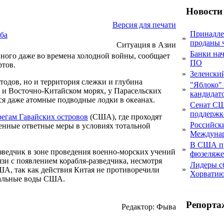
Новости
Версия для печати
Принадле
ба
»
проданы 
Ситуация в Азии
Банки на
ого даже во времена холодной войны, сообщает
»
ПО
ртов.
»
Зеленски
тодов, но и территория слежки и глубина
"Яблоко" 
»
 и Восточно-Китайском морях, у Парасельских
кандидато
ся даже атомные подводные лодки в океанах.
Сенат СШ
»
поддержке
регам Гавайских островов
(США), где проходят
Российск
нные ответные меры в условиях тотальной
»
Междунар
В США пр
»
едчик в зоне проведения военно-морских учений
фюзеляже
и с появлением корабля-разведчика, несмотря
Лидеры с
»
ША, так как действия Китая не противоречили
Хорвати
иальные воды США.
Репорта
Редактор: Фыва