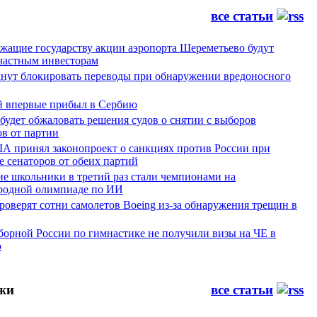
все статьи
жащие государству акции аэропорта Шереметьево будут
частным инвесторам
чнут блокировать переводы при обнаружении вредоносного
й впервые прибыл в Сербию
будет обжаловать решения судов о снятии с выборов
в от партии
А принял законопроект о санкциях против России при
 сенаторов от обеих партий
ие школьники в третий раз стали чемпионами на
одной олимпиаде по ИИ
оверят сотни самолетов Boeing из-за обнаружения трещин в
борной России по гимнастике не получили визы на ЧЕ в
ю
жи
все статьи