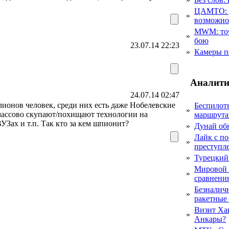
ЦАМТО: уд
»
возможн
MWM: точ
»
бою
23.07.14 22:23
»
Камеры п
Аналити
24.07.14 02:47
ионов человек, среди них есть даже Нобелевские
Беспилот
»
 массово скупают/похищают технологии на
маршрута
УЗах и т.п. Так кто за кем шпионит?
»
Дунай об
Лайк с по
»
преступл
»
Турецкий
Мировой 
»
сравнению
Безналичн
»
ракетные
Визит Ха
»
Анкары?