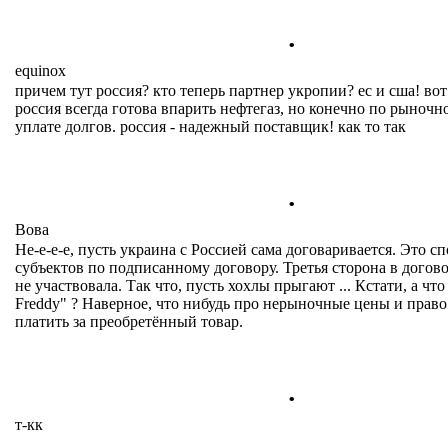
.
equinox
причем тут россия? кто теперь партнер укропии? ес и сша! вот 
россия всегда готова впарить нефтегаз, но конечно по рыночн
уплате долгов. россия - надежный поставщик! как то так
.
Вова
Не-е-е-е, пусть украина с Россией сама договаривается. Это 
субъектов по подписанному договору. Третья сторона в догово
не участвовала. Так что, пусть хохлы прыгают ... Кстати, а чт
Freddy" ? Наверное, что нибудь про нерыночные цены и право
платить за преобретённый товар.
.
т-кк