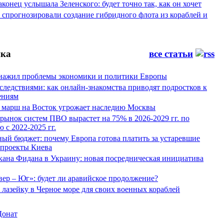
конец услышала Зеленского: будет точно так, как он хочет
спрогнозировали создание гибридного флота из кораблей и
ка
все статьи
нажил проблемы экономики и политики Европы
следствиями: как онлайн-знакомства приводят подростков к
ениям
 марш на Восток угрожает наследию Москвы
рынок систем ПВО вырастет на 75% в 2026-2029 гг. по
 с 2022-2025 гг.
ый бюджет: почему Европа готова платить за устаревшие
 проекты Киева
кана Фидана в Украину: новая посредническая инициатива
ер – Юг»: будет ли аравийское продолжение?
лазейку в Черное море для своих военных кораблей
Донат