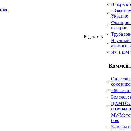
»
В борьбу
токе
«Зажигаем
»
Украине
Франция 
»
истории
»
Труба зов
Редактор:
Научный 
»
атомные 
»
Як-130М г
Коммент
Опустоше
»
союзник
»
«Железно
»
Без слов:
ЦАМТО: уд
»
возможн
MWM: точ
»
бою
»
Камеры п