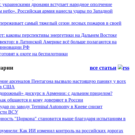
 с украинскими дронами вступает народное ополчение
 небо». Российская армия нанесла удары по Западной
переживает самый тяжелый сезон лесных пожаров в своей
ет: каковы перспективы энергетики на Дальнем Востоке
вектор: в Латинской Америке всё больше полагаются на
инновации РФ
отовят к охоте на беспилотники
арии
все статьи
ние арсеналов Пентагона вызвало настоящую панику у всех
ов США
дорожный» дискурс в Армении: с дальним прицелом?
 как общаются и кому доверяют в России
ар по заводу Terminal Autonomy в Киеве снизит
ости ВСУ
ность "Циркона" становится выше благодаря испытаниям в
оумнели: Как ИИ изменил контроль на российских дорогах