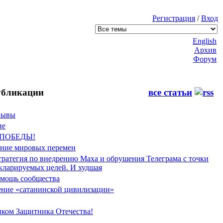
Регистрация
/
Вход
English
Архив
Форум
бликации
все статьи
Фывы
ие
 ПОБЕДЫ!
ение мировых перемен
тратегия по внедрению Маха и обрушения Телеграма с точки
екларируемых целей. И худшая
мощь сообщества
ние «сатанинской цивилизации»
иком Защитника Отечества!