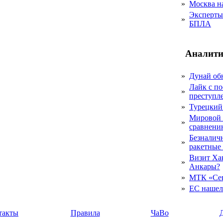
»
Москва на
Эксперты 
»
БПЛА
Аналити
»
Дунай об
Лайк с по
»
преступл
»
Турецкий
Мировой 
»
сравнению
Безналичн
»
ракетные
Визит Ха
»
Анкары?
»
МТК «Сев
»
ЕС нашел 
такты
Правила
ЧаВо