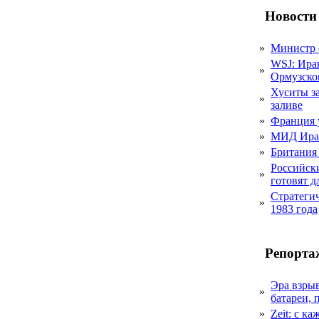
Новости
»
Министр 
WSJ: Ира
»
Ормузско
Хуситы за
»
заливе
»
Франция 
»
МИД Иран
»
Британия 
Российск
»
готовят 
Стратеги
»
1983 года
Репорта
Эра взры
»
батареи, 
»
Zeit: с к