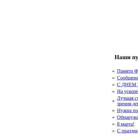
Наши пу
»
Памяти 
»
Сообщен
»
С ДНЕМ
»
На ускор
Лучшая с
»
зрения д
»
Нужна по
»
Обнаруже
»
8 марта!
»
С праздн