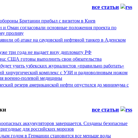
все статьи
обороны Британии прибыл с визитом в Киев
н и Оман согласовали основные положения проекта по
му проливу
явили об атаке на саудовский нефтяной танкер в Аденском
уже три года не выдает визу дипломату РФ
а: США готовы выполнить свои обязательства
будет учить узбекских журналистов «правильно работать»
ий хирургический комплекс с УЗИ и радиоволновым ножом
для военно-полевой медицины
ческий резерв американской нефти опустился до минимума с
жи
все статьи
воопасных аккумуляторов завершается. Созданы безопасные
пригодные для российских морозов
аждым годом в Германии становится все меньше воды