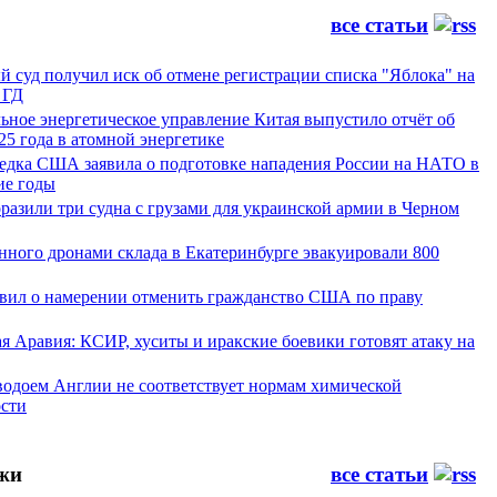
все статьи
 суд получил иск об отмене регистрации списка "Яблока" на
 ГД
ьное энергетическое управление Китая выпустило отчёт об
25 года в атомной энергетике
ведка США заявила о подготовке нападения России на НАТО в
е годы
азили три судна с грузами для украинской армии в Черном
нного дронами склада в Екатеринбурге эвакуировали 800
явил о намерении отменить гражданство США по праву
я Аравия: КСИР, хуситы и иракские боевики готовят атаку на
водоем Англии не соответствует нормам химической
ости
жи
все статьи