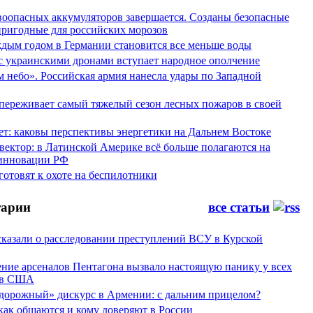
воопасных аккумуляторов завершается. Созданы безопасные
пригодные для российских морозов
аждым годом в Германии становится все меньше воды
 с украинскими дронами вступает народное ополчение
 небо». Российская армия нанесла удары по Западной
переживает самый тяжелый сезон лесных пожаров в своей
ет: каковы перспективы энергетики на Дальнем Востоке
вектор: в Латинской Америке всё больше полагаются на
инновации РФ
отовят к охоте на беспилотники
арии
все статьи
сказали о расследовании преступлений ВСУ в Курской
ние арсеналов Пентагона вызвало настоящую панику у всех
ов США
дорожный» дискурс в Армении: с дальним прицелом?
 как общаются и кому доверяют в России