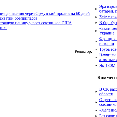
Эра взры
»
батареи, 
ния движения через Ормузский пролив на 60 дней
»
Zeit: с к
нехватки боеприпасов
»
В борьбу
стоящую панику у всех союзников США
токе
«Зажигаем
»
Украине
Франция 
»
истории
»
Труба зов
Редактор:
Научный 
»
атомные 
»
Як-130М г
Коммент
В СК рас
»
области
Опустоше
»
союзник
»
«Железно
»
Без слов: