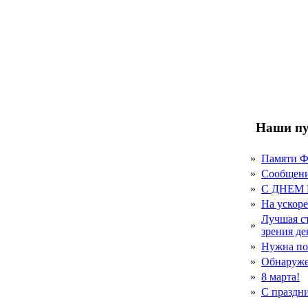
Наши пу
»
Памяти 
»
Сообщен
»
С ДНЕМ
»
На ускор
Лучшая с
»
зрения д
»
Нужна по
»
Обнаруже
»
8 марта!
»
С праздн