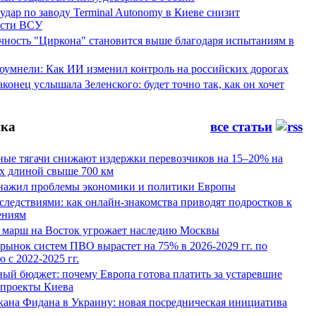
ар по заводу Terminal Autonomy в Киеве снизит
ости ВСУ
ность "Циркона" становится выше благодаря испытаниям в
оумнели: Как ИИ изменил контроль на российских дорогах
конец услышала Зеленского: будет точно так, как он хочет
ка
все статьи
ные тягачи снижают издержки перевозчиков на 15–20% на
х длиной свыше 700 км
нажил проблемы экономики и политики Европы
следствиями: как онлайн-знакомства приводят подростков к
ениям
 марш на Восток угрожает наследию Москвы
рынок систем ПВО вырастет на 75% в 2026-2029 гг. по
 с 2022-2025 гг.
ый бюджет: почему Европа готова платить за устаревшие
 проекты Киева
кана Фидана в Украину: новая посредническая инициатива