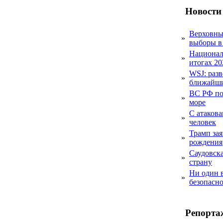
Новости
Верховный
»
выборы в
Национал
»
итогах 20
WSJ: раз
»
ближайши
ВС РФ пор
»
море
С атакова
»
человек
Трамп за
»
рождения
Саудовска
»
страну
Ни один 
»
безопасн
Репорта