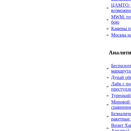
ЦАМТО: уд
»
возможн
MWM: точ
»
бою
»
Камеры п
»
Москва на
Аналити
Беспилот
»
маршрута
»
Дунай об
Лайк с по
»
преступл
»
Турецкий
Мировой 
»
сравнению
Безналичн
»
ракетные
Визит Ха
»
Анкары?