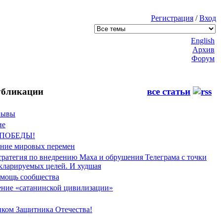
Регистрация
/
Вход
English
Архив
Форум
бликации
все статьи
Фывы
ие
 ПОБЕДЫ!
ение мировых перемен
тратегия по внедрению Маха и обрушения Телеграма с точки
екларируемых целей. И худшая
мощь сообщества
ние «сатанинской цивилизации»
иком Защитника Отечества!