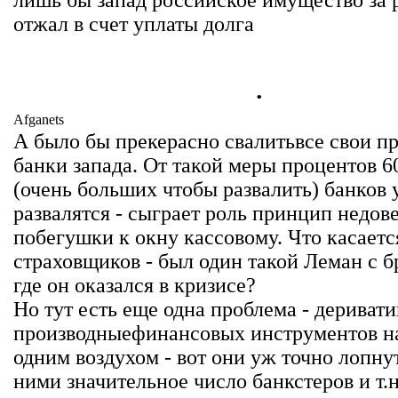
лишь бы запад российское имущество за 
отжал в счет уплаты долга
.
Afganets
А было бы прекерасно свалитьвсе свои п
банки запада. От такой меры процентов 6
(очень больших чтобы развалить) банков 
развалятся - сыграет роль принцип недов
побегушки к окну кассовому. Что касаетс
страховщиков - был один такой Леман с б
где он оказался в кризисе?
Но тут есть еще одна проблема - дериват
производныефинансовых инструментов н
одним воздухом - вот они уж точно лопнут
ними значительное число банкстеров и т.н