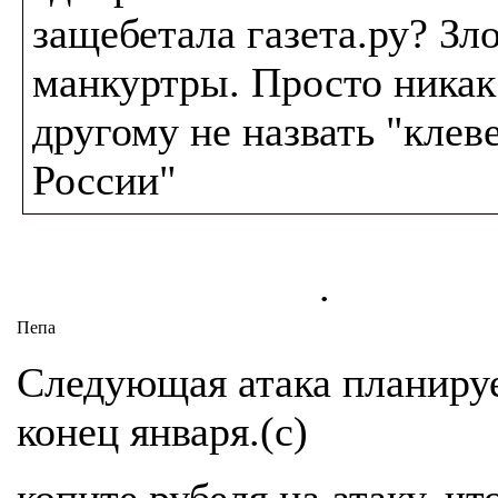
защебетала газета.ру? Зл
манкуртры. Просто никак
другому не назвать "клев
России"
.
Пепа
Следующая атака планируе
конец января.(с)