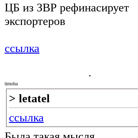
ЦБ из ЗВР рефинасирует
экспортеров
ссылка
.
timoha
> letatel
ссылка
Была такая мысля.