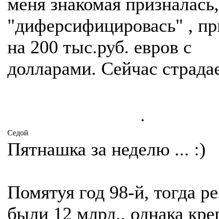
меня знакомая призналась,
"диферсифицировась" , п
на 200 тыс.руб. евров с
долларами. Сейчас страдае
.
Седой
Пятнашка за неделю ... :)
Помятуя год 98-й, тогда р
были 12 млрд., однака кр